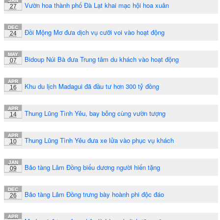
JAN
Vườn hoa thành phố Đà Lạt khai mạc hội hoa xuân
27
DEC
Đồi Mộng Mơ đưa dịch vụ cưỡi voi vào hoạt động
24
MAY
Bidoup Núi Bà đưa Trung tâm du khách vào hoạt động
07
APR
Khu du lịch Madagui đã đầu tư hơn 300 tỷ đồng
16
APR
Thung Lũng Tình Yêu, bay bỗng cùng vườn tượng
14
APR
Thung Lũng Tình Yêu đưa xe lửa vào phục vụ khách
10
JAN
Bảo tàng Lâm Đồng biểu dương người hiến tặng
09
DEC
Bảo tàng Lâm Đồng trưng bày hoành phi độc đáo
26
APR