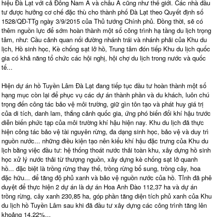
hiệu Đà Lạt với cả Đông Nam Á và châu Á cũng như thế giới. Các nhà đầu
tư được hưởng cơ chế đặc thù cho thành phố Đà Lạt theo Quyết định số
1528/QĐ-TTg ngày 3/9/2015 của Thủ tướng Chính phủ. Đồng thời, sẽ có
thêm nguồn lực để sớm hoàn thành một số công trình hạ tầng du lịch trọng
tâm, như: Cầu cảnh quan nối đường nhánh trái và nhánh phải của Khu du
lịch, Hồ sinh học, Kè chống sạt lở hồ, Trung tâm đón tiếp Khu du lịch quốc
gia có khả năng tổ chức các hội nghị, hội chợ du lịch trong nước và quốc
tế...
Hiện dự án hồ Tuyền Lâm Đà Lạt đang tiếp tục đầu tư hoàn thành một số
hạng mục còn lại để phục vụ các dự án thành phần và du khách, luôn chú
trọng đến công tác bảo vệ môi trường, giữ gìn tôn tạo và phát huy giá trị
của di tích, danh lam, thắng cảnh quốc gia, ứng phó biến đổi khí hậu trước
diễn biến phức tạp của môi trường khí hậu hiện nay. Khu du lịch đã thực
hiện công tác bảo vệ tài nguyên rừng, đa dạng sinh học, bảo vệ và duy trì
nguồn nước... những điều kiện tạo nên kiểu khí hậu đặc trưng của Khu du
lịch bằng việc đầu tư: hệ thống thoát nước thải toàn khu, xây dựng hồ sinh
học xử lý nước thải từ thượng nguồn, xây dựng kè chống sạt lở quanh
hồ... đặc biệt là trồng rừng thay thế, trồng rừng bổ sung, trồng cây, hoa
đặc hữu... để tăng độ phủ xanh và bảo vệ nguồn nước của hồ. Tỉnh đã phê
duyệt để thực hiện 2 dự án là dự án Hoa Anh Đào 112,37 ha và dự án
trồng rừng, cây xanh 230,85 ha, góp phần tăng diện tích phủ xanh của Khu
du lịch hồ Tuyền Lâm sau khi đã đầu tư xây dựng các công trình tăng lên
khoảng 14,22%...