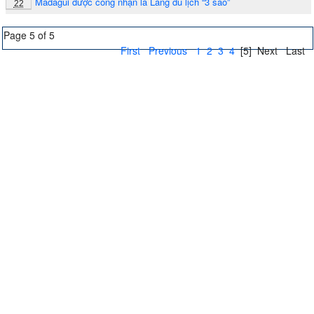
Madagui được công nhận là Làng du lịch “3 sao”
22
Page 5 of 5
First
Previous
1
2
3
4
[5]
Next
Last