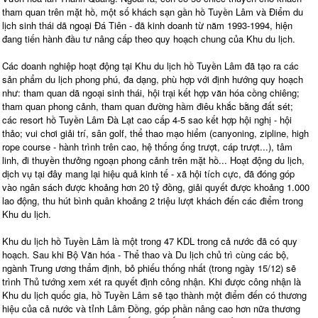
tham quan trên mặt hồ, một số khách sạn gần hồ Tuyền Lâm và Điểm du
lịch sinh thái dã ngoại Đá Tiên - đã kinh doanh từ năm 1993-1994, hiện
đang tiến hành đầu tư nâng cấp theo quy hoạch chung của Khu du lịch.
Các doanh nghiệp hoạt động tại Khu du lịch hồ Tuyền Lâm đã tạo ra các
sản phẩm du lịch phong phú, đa dạng, phù hợp với định hướng quy hoạch
như: tham quan dã ngoại sinh thái, hội trại kết hợp văn hóa cồng chiêng;
tham quan phong cảnh, tham quan đường hầm điêu khắc bằng đất sét;
các resort hồ Tuyền Lâm Đà Lạt cao cấp 4-5 sao kết hợp hội nghị - hội
thảo; vui chơi giải trí, sân golf, thể thao mạo hiểm (canyoning, zipline, high
rope course - hành trình trên cao, hệ thống ống trượt, cáp trượt...), tâm
linh, đi thuyền thưởng ngoạn phong cảnh trên mặt hồ... Hoạt động du lịch,
dịch vụ tại đây mang lại hiệu quả kinh tế - xã hội tích cực, đã đóng góp
vào ngân sách được khoảng hơn 20 tỷ đồng, giải quyết được khoảng 1.000
lao động, thu hút bình quân khoảng 2 triệu lượt khách đến các điểm trong
Khu du lịch.
Khu du lịch hồ Tuyền Lâm là một trong 47 KDL trong cả nước đã có quy
hoạch. Sau khi Bộ Văn hóa - Thể thao và Du lịch chủ trì cùng các bộ,
ngành Trung ương thẩm định, bỏ phiếu thống nhất (trong ngày 15/12) sẽ
trình Thủ tướng xem xét ra quyết định công nhận. Khi được công nhận là
Khu du lịch quốc gia, hồ Tuyền Lâm sẽ tạo thành một điểm đến có thương
hiệu của cả nước và tỉnh Lâm Đồng, góp phần nâng cao hơn nữa thương