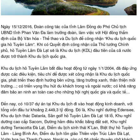
Ngày 15/12/2016, Đoàn công tác của tỉnh Lâm Đồng do Phó Chủ tịch
UBND tỉnh Phan Văn Đa làm trưởng đoàn, làm việc với Hội đồng thẩm
định của Bộ Văn hóa - Thể thao và Du lịch để công nhận “Khu du lịch quốc
gia hồ Tuyền Lâm”. Khi có Quyết định công nhận của Thủ tướng Chính
phủ, hồ Tuyền Lâm Đà Lạt sẽ là Khu du lịch (KDL) đầu tiên của cả nước
được trở thành Khu du lịch quốc gia.
Khu du lịch hồ Tuyền Lâm bắt đầu hoạt động từ ngày 1/1/2004, đã đáp ứng
được các điều kiện, tiêu chí để được xét công nhận là Khu du lịch quốc
gia, phát triển theo định hướng bền vững, tăng trưởng xanh, thân thiện môi
trường...; có triển vọng thu hút du khách trong và ngoài nước; có khả năng
đảm bảo an ninh an toàn cao cho những hội nghị quốc gia và quốc tế...
Đến nay, có 10/37 dự án tại Khu du lịch đi vào hoạt động kinh doanh, với
tổng vốn đầu tư khoảng 2.449,3 tỷ đồng. Đó là, Khu nghỉ dưỡng Edensee,
Khu du lịch thác Datanla, Sân golf hồ Tuyền Lâm Đà Lạt 18 lỗ, Khu nghỉ
dưỡng cao cấp Sacom, Đường hầm điêu khắc bằng đất sét, Khu nghỉ
dưỡng Terracotta Đà Lạt, Điểm du lịch sinh thái K’Lan, Biệt thự hồ Tuyền
Lâm - Làng Bình An, Điểm du lịch tôn giáo Thiền viện Trúc Lâm Đà Lạt,
Vườn hoa lan Thanh Quang. Ngoài ra, còn có 56 chiếc thuyền chở khách