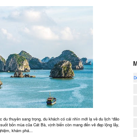
M
D
1
 du thuyền sang trọng, du khách có cái nhìn mới lạ về du lịch “đảo
suốt bốn mùa của Cát Bà, vịnh biển còn mang đến vẻ đẹp lộng lẫy,
ghiệm, khám phá...