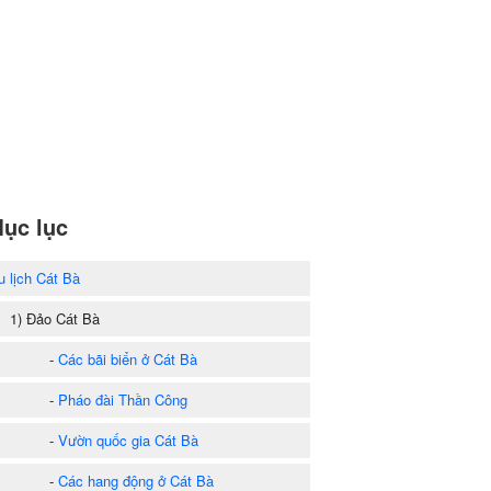
ục lục
u lịch Cát Bà
) Đảo Cát Bà
-
Các bãi biển ở Cát Bà
-
Pháo đài Thần Công
-
Vườn quốc gia Cát Bà
-
Các hang động ở Cát Bà