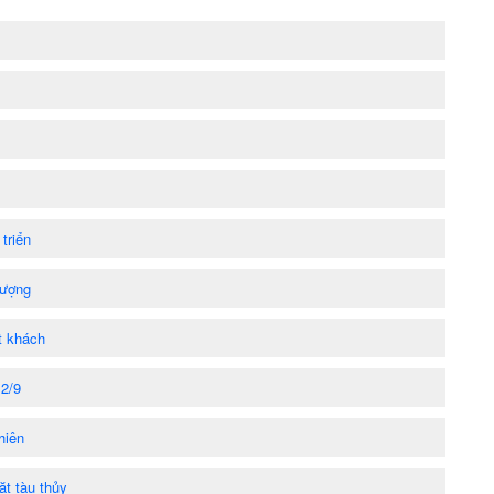
triển
lượng
t khách
 2/9
hiên
ặt tàu thủy