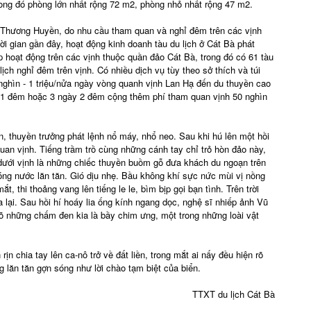
rong đó phòng lớn nhất rộng 72 m2, phòng nhỏ nhất rộng 47 m2.
 Thương Huyền, do nhu cầu tham quan và nghỉ đêm trên các vịnh
i gian gần đây, hoạt động kinh doanh tàu du lịch ở Cát Bà phát
p hoạt động trên các vịnh thuộc quần đảo Cát Bà, trong đó có 61 tàu
lịch nghỉ đêm trên vịnh. Có nhiều dịch vụ tùy theo sở thích và túi
0 nghìn - 1 triệu/nửa ngày vòng quanh vịnh Lan Hạ đến du thuyền cao
y 1 đêm hoặc 3 ngày 2 đêm cộng thêm phí tham quan vịnh 50 nghìn
 thuyền trưởng phát lệnh nổ máy, nhổ neo. Sau khi hú lên một hồi
quan vịnh. Tiếng trầm trồ cùng những cánh tay chỉ trỏ hòn đảo này,
dưới vịnh là những chiếc thuyền buồm gỗ đưa khách du ngoạn trên
ng nước lăn tăn. Gió dịu nhẹ. Bầu không khí sực nức mùi vị nồng
 thi thoảng vang lên tiếng le le, bìm bịp gọi bạn tình. Trên trời
lại. Sau hồi hí hoáy lia ống kính ngang dọc, nghệ sĩ nhiếp ảnh Vũ
õ những chấm đen kia là bầy chim ưng, một trong những loài vật
n chia tay lên ca-nô trở về đất liền, trong mắt ai nấy đều hiện rõ
g lăn tăn gợn sóng như lời chào tạm biệt của biển.
TTXT du lịch Cát Bà