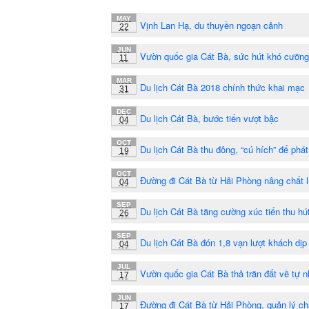
MAY
Vịnh Lan Hạ, du thuyền ngoạn cảnh
22
JUN
Vườn quốc gia Cát Bà, sức hút khó cưỡng
11
MAR
Du lịch Cát Bà 2018 chính thức khai mạc
31
DEC
Du lịch Cát Bà, bước tiến vượt bậc
04
OCT
Du lịch Cát Bà thu đông, “cú hích” để phát 
19
OCT
Đường đi Cát Bà từ Hải Phòng nâng chất 
04
SEP
Du lịch Cát Bà tăng cường xúc tiến thu hú
26
SEP
Du lịch Cát Bà đón 1,8 vạn lượt khách dịp
04
JUL
Vườn quốc gia Cát Bà thả trăn đất về tự n
17
JUN
Đường đi Cát Bà từ Hải Phòng, quản lý ch
17