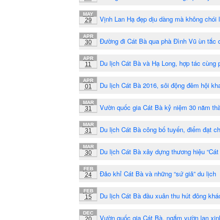
MAY
Vịnh Lan Hạ đẹp dịu dàng mà không chói 
29
APR
Đường đi Cát Bà qua phà Đình Vũ ùn tắc d
30
APR
Du lịch Cát Bà và Hạ Long, hợp tác cùng p
11
APR
Du lịch Cát Bà 2016, sôi động đêm hội kh
01
MAR
Vườn quốc gia Cát Bà kỷ niệm 30 năm thà
31
MAR
Du lịch Cát Bà công bố tuyến, điểm đạt c
31
MAR
Du lịch Cát Bà xây dựng thương hiệu “Cát
30
FEB
Đảo khỉ Cát Bà và những “sứ giả” du lịch
24
FEB
Du lịch Cát Bà đầu xuân thu hút đông khá
15
DEC
Vườn quốc gia Cát Bà, ngắm vườn lan xin
20