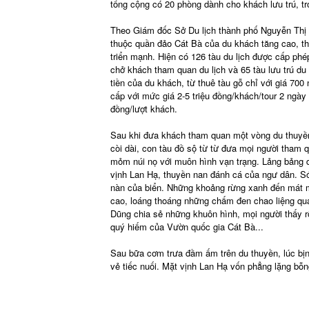
tổng cộng có 20 phòng dành cho khách lưu trú, t
Theo Giám đốc Sở Du lịch thành phố Nguyễn Thị
thuộc quần đảo Cát Bà của du khách tăng cao, thờ
triển mạnh. Hiện có 126 tàu du lịch được cấp phé
chở khách tham quan du lịch và 65 tàu lưu trú du 
tiền của du khách, từ thuê tàu gỗ chỉ với giá 70
cấp với mức giá 2-5 triệu đồng/khách/tour 2 ngà
đồng/lượt khách.
Sau khi đưa khách tham quan một vòng du thuyền,
còi dài, con tàu đồ sộ từ từ đưa mọi người tham 
mỏm núi nọ với muôn hình vạn trạng. Lảng bảng 
vịnh Lan Hạ, thuyền nan đánh cá của ngư dân. Só
nàn của biển. Những khoảng rừng xanh đến mát mắt,
cao, loáng thoáng những chấm đen chao liệng qua 
Dũng chia sẻ những khuôn hình, mọi người thấy r
quý hiếm của Vườn quốc gia Cát Bà...
Sau bữa cơm trưa đầm ấm trên du thuyền, lúc bịn rị
vẻ tiếc nuối. Mặt vịnh Lan Hạ vốn phẳng lặng bỗn