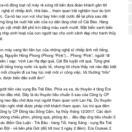
 ca-nô đồng loạt nổ máy rẽ sóng rời bến đưa đoàn khách gần 60
2
nghệ sĩ nhiếp ảnh, nhà báo... tham quan trải nghiệm tour du lịch
c. Ca-nô lao vun vút như bay trên mặt nước để lại phía sau dải
ng lồng bè nuôi hải sản của cư dân làng chài cổ Cái Bèo. Hàng
ực vật nhiệt đới phủ kín bằng màu xanh mướt. Mặt biển xanh biếc
 nhịp sinh hoạt của con người tạo cho vịnh cảnh đẹp như tranh thủy
ế.
ấm máy vang lên liên tục của những nghệ sĩ nhiếp ảnh nổi tiếng,
, Nguyễn Hồng Phong (Phong “Pink”)... Phong “Pink”, người “đi
biển ì oạp: “vịnh Lan Hạ đẹp quá, Cát Bà tuyệt vời quá. Từng ghé
ổi tiếng trong nước và quốc tế, nhưng tôi chưa thấy nơi nào đặc biệt
mỗi chuyến đi xa hay lúc mệt mỏi vì công việc, tôi thường “trốn”
, được biển đảo sưởi ấm!”.
gười tiến vào vụng Ba Trái Đào. Phía xa xa, du thuyền 4 tầng Era
 hòn đảo nhỏ. Đây là du thuyền tiêu chuẩn 5 sao của Công ty CP
ng neo đậu chờ đưa mọi người tham quan vịnh Lan Hạ. Du thuyền
, tiện nghi nhất được phép chở khách tham quan, lưu trú qua đêm
 Công ty CP Đóng tàu Sông Cấm, hạ thủy tháng 12/2017. Các dịch
, phòng chiếu phim, phòng spa, phòng ăn... đều đáp ứng tiêu chuẩn 5
các điểm Gia Luận - Trà Báu - hang Tối, hang Sáng - vụng Ba Trái
Vạn Bội - về bến phà Gót (đối tới tour 3 ngày 2 đêm). Era Cruises 2