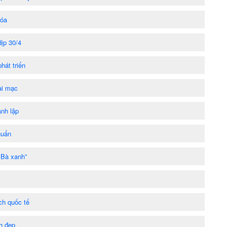
lóa
ịp 30/4
hát triển
ai mạc
nh lập
huẩn
 Bà xanh”
ch quốc tế
h đẹp