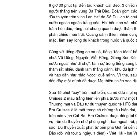
9 giờ 30 phút tại Bến tàu khách Cái Bèo, 3 chiếc
người thẳng tiến vụng Ba Trái Đào. Đoàn gồm các 
“Du thuyền trên vịnh Lan Hạ” do Sở Du lịch tổ chứ
nước ngoằn ngoèo trắng xóa. Hai bên san sát nhữ
trăm hòn đảo, rặng núi chung quanh được thảm th
phản chiếu màu trời. Quang cảnh thiên nhiên cùng
mặc, làm say lòng du khách trong nước và quốc t
Cùng với tiếng động cơ ca-nô, tiếng “tách tách” b
như: Vũ Dũng, Nguyễn Viết Rừng, Giang Sơn Đông
nước ngoài như đi chợ”, tâm sự trong tiếng sóng 
thăm rất nhiều danh lam thắng cảnh, khu du lịch n
và hấp dẫn như “đảo Ngọc” quê mình. Vì thế, sau 
đến đây một mình để được Mẹ thiên nhiên xoa dịu
Sau 15 phút “bay” trên mặt biển, ca-nô đưa mọi n
Cruises 2 màu trắng hiện lên phía trước như một
Thương mại và Đầu tư du thuyền quốc tế HTC đa
Era Cruises 2 là một trong số những tàu hiện đại
trên các vịnh Cát Bà. Era Cruises được đóng tại
vụ trên du thuyền như phòng nghỉ, bar ngoài trời
sao. Du thuyền xuất phát từ bến phà Gót rồi đến 
Đào (đối với tour 2 ngày, 1 đêm) - Việt Hải - bãi 