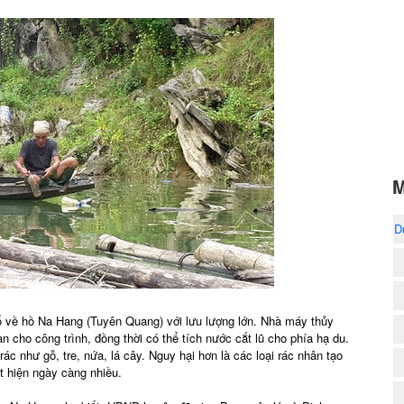
M
D
ổ về hồ Na Hang (Tuyên Quang) với lưu lượng lớn. Nhà máy thủy
cho công trình, đồng thời có thể tích nước cắt lũ cho phía hạ du.
ác như gỗ, tre, nứa, lá cây. Nguy hại hơn là các loại rác nhân tạo
ất hiện ngày càng nhiều.