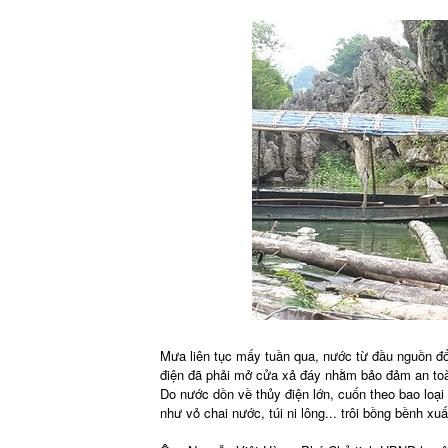
Mưa liên tục mấy tuần qua, nước từ đầu nguồn đ
điện đã phải mở cửa xả đáy nhằm bảo đảm an toàn 
Do nước dồn về thủy điện lớn, cuốn theo bao loại r
như vỏ chai nước, túi ni lông... trôi bồng bềnh xu