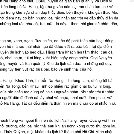
 Na Hang cho biết, UBND huyện đã giao Ban quản lý và Dịch vụ
 trên lòng hồ Na Hang, tập trung vào các loại rác nhân tạo như vỏ
u tập trung khu vực chân đập thủy điện, bến thuyền, khu gần thác Mơ,
hời điểm này cơ bản những loại rác nhân tạo trôi về đập thủy điện đã
hững loại rác như gỗ, tre, nứa, lá cây... theo thời gian sẽ chìm dần,
ng sơ, xanh, sạch. Tuy nhiên, do tốc độ phát triển của hoạt động
ven hồ mà rác thải nhân tạo đã được vứt ra bừa bãi. Tại địa điểm
uyền du lịch vào neo đậu. Hàng trăm khách lên tắm thác, câu cá,
ồ, chai nhựa, túi ni lông xuất hiện ngày càng nhiều. Ông Nguyễn
ng, huyện và Ban quản lý Khu du lịch cần đưa ra những nội quy,
ông tùy tiện vứt rác bừa bãi, bảo vệ sinh thái của hồ.
Na Hang - Khau Tinh, thị trấn Na Hang - Thượng Lâm, chúng tôi bắt
 Nà Tông, bến Khau Tinh có nhiều rác gồm chai lọ, túi ni lông.
 của rác nhân tạo cũng có nhiều nguyên nhân. Như rác trôi từ phía
 người dân đi đánh cá lấy chai vỏ nhựa, chai nước làm phao, vứt
 hồ Na Hang. Tất cả đều diễn ra thản nhiên mà chưa có ai nhắc nhở,
hách trong và ngoài tỉnh lên du lịch Na Hang Tuyên Quang với tình
môi trường, các loại rác thải sau khi ăn uống xong được thu gom lại,
rần Thúy Quỳnh, một khách du lịch từ thành phố Hồ Chí Minh nhận