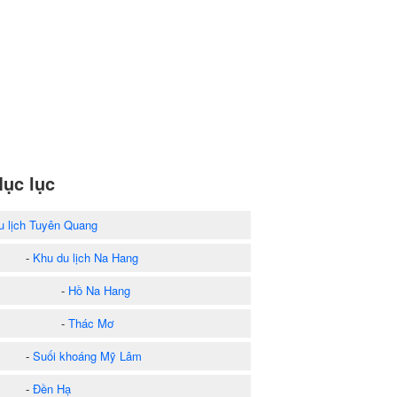
ục lục
u lịch Tuyên Quang
-
Khu du lịch Na Hang
-
Hồ Na Hang
-
Thác Mơ
-
Suối khoáng Mỹ Lâm
-
Đền Hạ