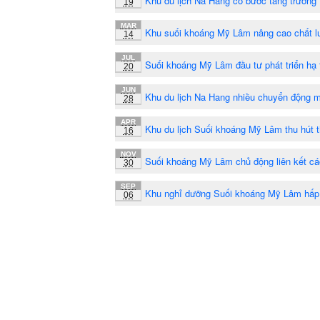
Khu du lịch Na Hang có bước tăng trưởng
19
MAR
Khu suối khoáng Mỹ Lâm nâng cao chất l
14
JUL
Suối khoáng Mỹ Lâm đầu tư phát triển hạ 
20
JUN
Khu du lịch Na Hang nhiều chuyển động m
28
APR
Khu du lịch Suối khoáng Mỹ Lâm thu hút 
16
NOV
Suối khoáng Mỹ Lâm chủ động liên kết cá
30
SEP
Khu nghỉ dưỡng Suối khoáng Mỹ Lâm hấp
06