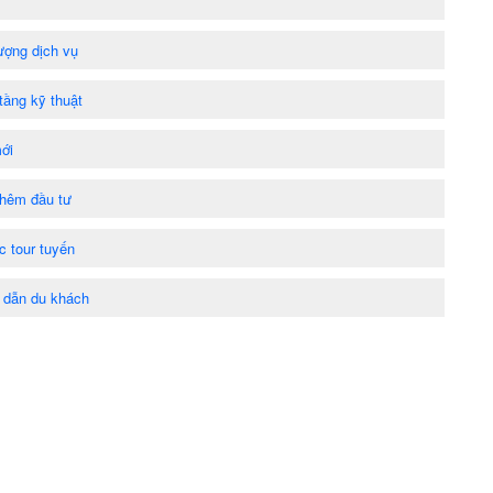
ượng dịch vụ
tầng kỹ thuật
ới
thêm đầu tư
c tour tuyến
 dẫn du khách