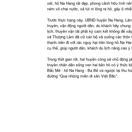
xét, hồ Na Hang rất đẹp, phong cảnh hữu tình n
ném vỏ chai nước, xả túi ni lông ra hồ, gây ô nh
Trước thực trạng này, UBND huyện Na Hang, Lâm
truyền, vận động người dân, du khách hãy chung 
lịch, thuyền vận tải phải ký cam kết không để xả
xã Thượng Lâm đã cử cán bộ xã xuống các thôn t
thanh niên đi vớt rác nguy hại trên lòng hồ Na H
cụ thể, giúp người dân, khách du lịch nâng cao ý 
Trong thời gian tới, hai huyện cũng sẽ chủ động
truyền nhân dân sống ven hai bên hồ có ý thức bả
Bắc Mê - hồ Na Hang - Ba Bể và ngược lại thu hú
đường “Qua những miền di sản Việt Bắc”.