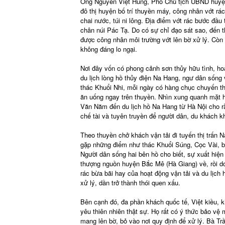
Ông Nguyễn Việt Hùng, Phó Chủ tịch UBND huyện
đô thị huyện bố trí thuyền máy, công nhân vớt rác
chai nước, túi ni lông. Địa điểm vớt rác bước đầ
chân núi Pác Tạ. Do có sự chỉ đạo sát sao, đến t
được công nhân môi trường vớt lên bờ xử lý. Còn n
không đáng lo ngại.
Nơi đây vốn có phong cảnh sơn thủy hữu tình, hoa
du lịch lòng hồ thủy điện Na Hang, ngư dân sống 
thác Khuổi Nhi, mỗi ngày có hàng chục chuyến th
ăn uống ngay trên thuyền. Nhìn xung quanh mặt h
Văn Năm đến du lịch hồ Na Hang từ Hà Nội cho rằ
chế tài và tuyên truyền để người dân, du khách kh
Theo thuyền chở khách vận tải đi tuyến thị trấn 
gặp những điểm như thác Khuổi Súng, Cọc Vài, bến
Người dân sống hai bên hồ cho biết, sự xuất hiện
thượng nguồn huyện Bắc Mê (Hà Giang) về, rồi do
rác bừa bãi hay của hoạt động vận tải và du lịch
xử lý, dần trở thành thói quen xấu.
Bên cạnh đó, đa phần khách quốc tế, Việt kiều, k
yêu thiên nhiên thật sự. Họ rất có ý thức bảo vệ 
mang lên bờ, bỏ vào nơi quy định để xử lý. Bà T