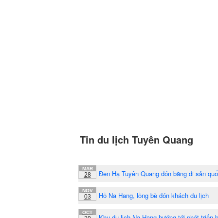
Tin du lịch Tuyên Quang
MAR
Đền Hạ Tuyên Quang đón bằng di sản quố
28
NOV
Hồ Na Hang, lồng bè đón khách du lịch
03
OCT
Khu du lịch Na Hang hướng tới phát triển