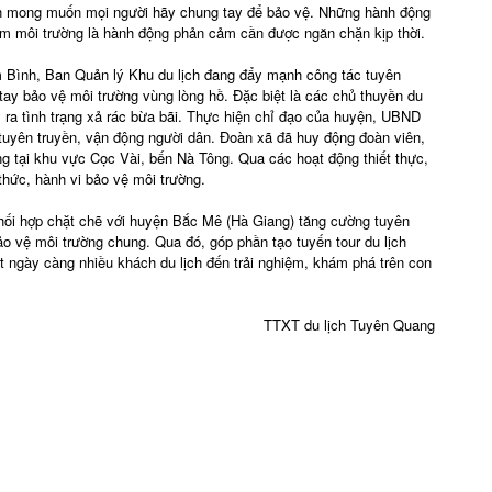
ên mong muốn mọi người hãy chung tay để bảo vệ. Những hành động
iễm môi trường là hành động phản cảm cần được ngăn chặn kịp thời.
 Bình, Ban Quản lý Khu du lịch đang đẩy mạnh công tác tuyên
tay bảo vệ môi trường vùng lòng hồ. Đặc biệt là các chủ thuyền du
y ra tình trạng xả rác bừa bãi. Thực hiện chỉ đạo của huyện, UBND
uyên truyền, vận động người dân. Đoàn xã đã huy động đoàn viên,
ang tại khu vực Cọc Vài, bến Nà Tông. Qua các hoạt động thiết thực,
thức, hành vi bảo vệ môi trường.
 phối hợp chặt chẽ với huyện Bắc Mê (Hà Giang) tăng cường tuyên
o vệ môi trường chung. Qua đó, góp phần tạo tuyến tour du lịch
t ngày càng nhiều khách du lịch đến trải nghiệm, khám phá trên con
TTXT du lịch Tuyên Quang