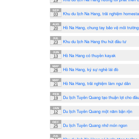
29
SEP
Khu du lịch Na Hang, trải nghiệm homest
03
AUG
Hồ Na Hang, chung tay bảo vệ môi trường
20
JUL
Khu du lịch Na Hang thu hút đầu tư
23
JUN
Hồ Na Hang có thuyền kayak
13
MAY
Hồ Na Hang, ký sự nghề lái đò
26
MAY
Hồ Na Hang, trải nghiệm làm ngư dân
21
FEB
Du lịch Tuyên Quang tạo thuận lợi cho đầu
19
JAN
Du lịch Tuyên Quang một năm bận rộn
12
DEC
Du lịch Tuyên Quang nhớ món ngon
25
JUL