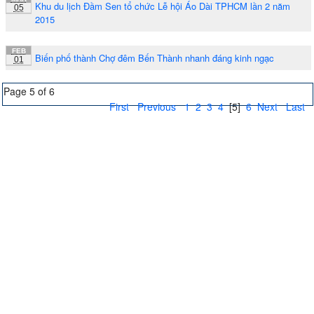
Khu du lịch Đầm Sen tổ chức Lễ hội Áo Dài TPHCM lần 2 năm
05
2015
FEB
Biến phố thành Chợ đêm Bến Thành nhanh đáng kinh ngạc
01
Page 5 of 6
First
Previous
1
2
3
4
[5]
6
Next
Last