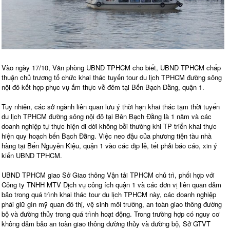
Vào ngày 17/10, Văn phòng UBND TPHCM cho biết, UBND TPHCM chấp
thuận chủ trương tổ chức khai thác tuyến tour du lịch TPHCM đường sông
nội đô kết hợp phục vụ ẩm thực về đêm tại Bến Bạch Đằng, quận 1.
Tuy nhiên, các sở ngành liên quan lưu ý thời hạn khai thác tạm thời tuyến
du lịch TPHCM đường sông nội đô tại Bên Bạch Đằng là 1 năm và các
doanh nghiệp tự thực hiện di dời không bồi thường khi TP triển khai thực
hiện quy hoạch bến Bạch Đằng. Việc neo đậu của phương tiện tàu nhà
hàng tại Bến Nguyễn Kiệu, quận 1 vào các dịp lễ, tết phải báo cáo, xin ý
kiến UBND TPHCM.
UBND TPHCM giao Sở Giao thông Vận tải TPHCM chủ trì, phối hợp với
Công ty TNHH MTV Dịch vụ công ích quận 1 và các đơn vị liên quan đảm
bảo trong quá trình khai thác tour du lịch TPHCM này, các doanh nghiệp
phải giữ gìn mỹ quan đô thị, vệ sinh môi trường, an toàn giao thông đường
bộ và đường thủy trong quá trình hoạt động. Trong trường hợp có nguy cơ
không đảm bảo an toàn giao thông đường thủy và đường bộ, Sở GTVT