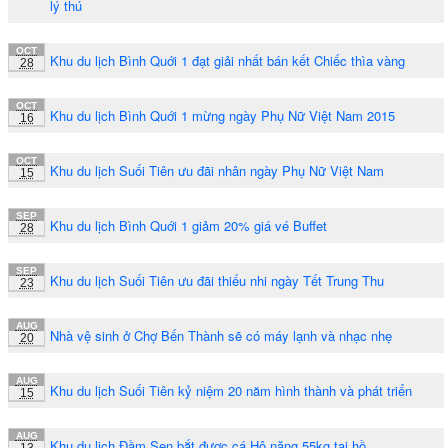
lý thú
OCT
Khu du lịch Bình Quới 1 đạt giải nhất bán kết Chiếc thìa vàng
28
OCT
Khu du lịch Bình Quới 1 mừng ngày Phụ Nữ Việt Nam 2015
16
OCT
Khu du lịch Suối Tiên ưu đãi nhân ngày Phụ Nữ Việt Nam
15
SEP
Khu du lịch Bình Quới 1 giảm 20% giá vé Buffet
28
SEP
Khu du lịch Suối Tiên ưu đãi thiếu nhi ngày Tết Trung Thu
23
AUG
Nhà vệ sinh ở Chợ Bến Thành sẽ có máy lạnh và nhạc nhẹ
20
AUG
Khu du lịch Suối Tiên kỷ niệm 20 năm hình thành và phát triển
15
AUG
Khu du lịch Đầm Sen bắt được cá Hô nặng 55kg tại hồ