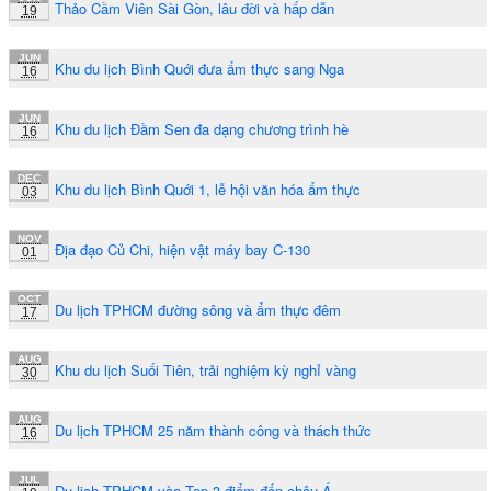
Thảo Cầm Viên Sài Gòn, lâu đời và hấp dẫn
19
JUN
Khu du lịch Bình Quới đưa ẩm thực sang Nga
16
JUN
Khu du lịch Đầm Sen đa dạng chương trình hè
16
DEC
Khu du lịch Bình Quới 1, lễ hội văn hóa ẩm thực
03
NOV
Địa đạo Củ Chi, hiện vật máy bay C-130
01
OCT
Du lịch TPHCM đường sông và ẩm thực đêm
17
AUG
Khu du lịch Suối Tiên, trải nghiệm kỳ nghỉ vàng
30
AUG
Du lịch TPHCM 25 năm thành công và thách thức
16
JUL
Du lịch TPHCM vào Top 3 điểm đến châu Á