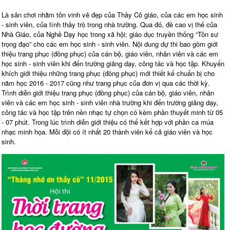
Là sân chơi nhằm tôn vinh vẻ đẹp của Thầy Cô giáo, của các em học sinh
- sinh viên, của tình thầy trò trong nhà trường. Qua đó, đề cao vị thế của
Nhà Giáo, của Nghề Dạy học trong xã hội; giáo dục truyền thống “Tôn sư
trọng đạo” cho các em học sinh - sinh viên. Nội dung dự thi bao gồm giới
thiệu trang phục (đồng phục) của cán bộ, giáo viên, nhân viên và các em
học sinh - sinh viên khi đến trường giảng dạy, công tác và học tập. Khuyến
khích giới thiệu những trang phục (đồng phục) mới thiết kế chuẩn bị cho
năm học 2016 - 2017 cũng như trang phục của đơn vị qua các thời kỳ.
Trình diễn giới thiệu trang phục (đồng phục) của cán bộ, giáo viên, nhân
viên và các em học sinh - sinh viên nhà trường khi đến trường giảng dạy,
công tác và học tập trên nền nhạc tự chọn có kèm phần thuyết minh từ 05
- 07 phút. Trong lúc trình diễn giới thiệu có thể kết hợp với phần ca múa
nhạc minh họa. Mỗi đội có ít nhất 20 thành viên kể cả giáo viên và học
sinh.