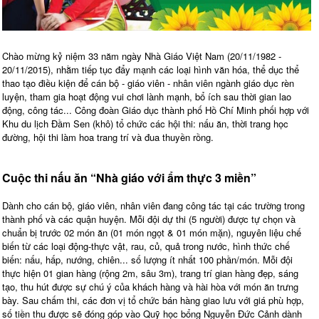
Chào mừng kỷ niệm 33 năm ngày Nhà Giáo Việt Nam (20/11/1982 -
20/11/2015), nhằm tiếp tục đẩy mạnh các loại hình văn hóa, thể dục thể
thao tạo điều kiện để cán bộ - giáo viên - nhân viên ngành giáo dục rèn
luyện, tham gia hoạt động vui chơi lành mạnh, bổ ích sau thời gian lao
động, công tác... Công đoàn Giáo dục thành phố Hồ Chí Minh phối hợp với
Khu du lịch Đầm Sen (khô) tổ chức các hội thi: nấu ăn, thời trang học
đường, hội thi làm hoa trang trí và đua thuyền rồng.
Cuộc thi nấu ăn “Nhà giáo với ẩm thực 3 miền”
Dành cho cán bộ, giáo viên, nhân viên đang công tác tại các trường trong
thành phố và các quận huyện. Mỗi đội dự thi (5 người) được tự chọn và
chuẩn bị trước 02 món ăn (01 món ngọt & 01 món mặn), nguyên liệu chế
biến từ các loại động-thực vật, rau, củ, quả trong nước, hình thức chế
biến: nấu, hấp, nướng, chiên... số lượng ít nhất 100 phần/món. Mỗi đội
thực hiện 01 gian hàng (rộng 2m, sâu 3m), trang trí gian hàng đẹp, sáng
tạo, thu hút được sự chú ý của khách hàng và hài hòa với món ăn trưng
bày. Sau chấm thi, các đơn vị tổ chức bán hàng giao lưu với giá phù hợp,
số tiền thu được sẽ đóng góp vào Quỹ học bổng Nguyễn Đức Cảnh dành