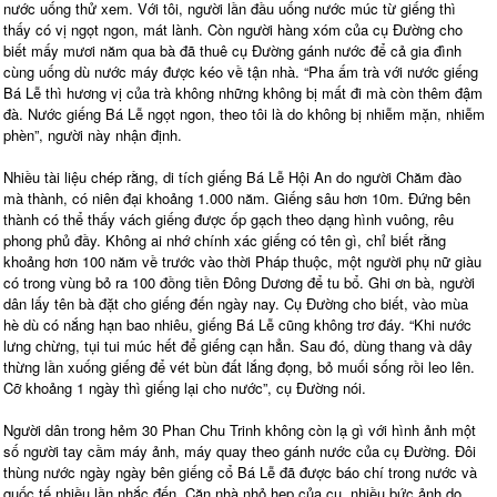
nước uống thử xem. Với tôi, người lần đầu uống nước múc từ giếng thì
thấy có vị ngọt ngon, mát lành. Còn người hàng xóm của cụ Đường cho
biết mấy mươi năm qua bà đã thuê cụ Đường gánh nước để cả gia đình
cùng uống dù nước máy được kéo về tận nhà. “Pha ấm trà với nước giếng
Bá Lễ thì hương vị của trà không những không bị mất đi mà còn thêm đậm
đà. Nước giếng Bá Lễ ngọt ngon, theo tôi là do không bị nhiễm mặn, nhiễm
phèn”, người này nhận định.
Nhiều tài liệu chép rằng, di tích giếng Bá Lễ Hội An do người Chăm đào
mà thành, có niên đại khoảng 1.000 năm. Giếng sâu hơn 10m. Đứng bên
thành có thể thấy vách giếng được ốp gạch theo dạng hình vuông, rêu
phong phủ đầy. Không ai nhớ chính xác giếng có tên gì, chỉ biết rằng
khoảng hơn 100 năm về trước vào thời Pháp thuộc, một người phụ nữ giàu
có trong vùng bỏ ra 100 đồng tiền Đông Dương để tu bổ. Ghi ơn bà, người
dân lấy tên bà đặt cho giếng đến ngày nay. Cụ Đường cho biết, vào mùa
hè dù có nắng hạn bao nhiêu, giếng Bá Lễ cũng không trơ đáy. “Khi nước
lưng chừng, tụi tui múc hết để giếng cạn hẳn. Sau đó, dùng thang và dây
thừng lần xuống giếng để vét bùn đất lắng đọng, bỏ muối sống rồi leo lên.
Cỡ khoảng 1 ngày thì giếng lại cho nước”, cụ Đường nói.
Người dân trong hẻm 30 Phan Chu Trinh không còn lạ gì với hình ảnh một
số người tay cầm máy ảnh, máy quay theo gánh nước của cụ Đường. Đôi
thùng nước ngày ngày bên giếng cổ Bá Lễ đã được báo chí trong nước và
quốc tế nhiều lần nhắc đến. Căn nhà nhỏ hẹp của cụ, nhiều bức ảnh do