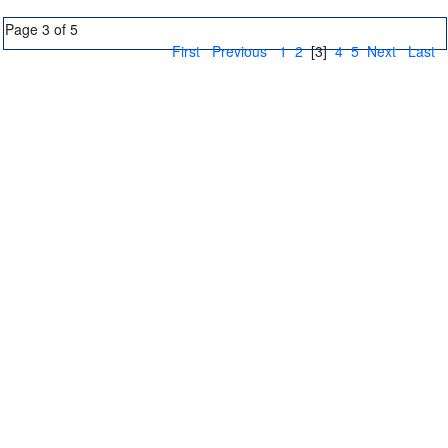
Page 3 of 5
First
Previous
1
2
[3]
4
5
Next
Last