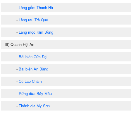
-
Làng gốm Thanh Hà
-
Làng rau Trà Quế
-
Làng mộc Kim Bồng
III) Quanh Hội An
-
Bãi biển Cửa Đại
-
Bãi biển An Bàng
-
Cù Lao Chàm
-
Rừng dừa Bảy Mẫu
-
Thánh địa Mỹ Sơn