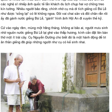
các nghệ sĩ nhiếp ảnh quốc tế lẫn khách du lịch chụp hai vợ chồng treo
kín tường. Nhiều người bảo rằng, chính nhờ cụ mà di tích giếng cổ Bá Lễ
như được “sống lại” có lẽ không ngoa. Đôi vai chai sần và đôi chân rắn rỏi
ấy đã gánh nước giếng Bá Lễ, “gánh” hình ảnh Hội An đi xuyên thế kỷ.
Cứ vào ngày rằm, mùng một hằng tháng, không ai bảo ai, người mưu sinh
nhờ nguồn nước giếng Bá Lễ lại ghé vào thắp hương, kính cẩn đặt lên bàn
thờ một ít trái cây. Cụ Nguyễn Đường cho biết đó là một hành động để tri
ân thần giếng đã giúp những người như cụ có kế sinh nhai.