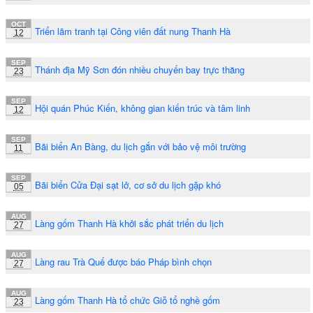
OCT
Triển lãm tranh tại Công viên đất nung Thanh Hà
12
SEP
Thánh địa Mỹ Sơn đón nhiều chuyến bay trực thăng
23
SEP
Hội quán Phúc Kiến, không gian kiến trúc và tâm linh
12
SEP
Bãi biển An Bàng, du lịch gắn với bảo vệ môi trường
11
SEP
Bãi biển Cửa Đại sạt lở, cơ sở du lịch gặp khó
05
AUG
Làng gốm Thanh Hà khởi sắc phát triển du lịch
27
AUG
Làng rau Trà Quế được báo Pháp bình chọn
27
AUG
Làng gốm Thanh Hà tổ chức Giỗ tổ nghề gốm
23