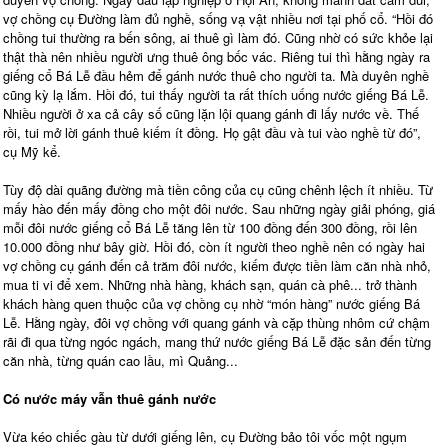
vợ chồng cụ Đường làm đủ nghề, sống vạ vật nhiều nơi tại phố cổ. “Hồi đó
chồng tui thường ra bến sông, ai thuê gì làm đó. Cũng nhờ có sức khỏe lại
thật thà nên nhiều người ưng thuê ông bốc vác. Riêng tui thì hằng ngày ra
giếng cổ Bá Lễ đầu hẻm để gánh nước thuê cho người ta. Mà duyên nghề
cũng kỳ lạ lắm. Hồi đó, tui thấy người ta rất thích uống nước giếng Bá Lễ.
Nhiều người ở xa cả cây số cũng lặn lội quang gánh đi lấy nước về. Thế
rồi, tui mở lời gánh thuê kiếm ít đồng. Họ gật đầu và tui vào nghề từ đó”,
cụ Mỹ kể.
Tùy độ dài quãng đường mà tiền công của cụ cũng chênh lệch ít nhiều. Từ
mấy hào đến mấy đồng cho một đôi nước. Sau những ngày giải phóng, giá
mỗi đôi nước giếng cổ Bá Lễ tăng lên từ 100 đồng đến 300 đồng, rồi lên
10.000 đồng như bây giờ. Hồi đó, còn ít người theo nghề nên có ngày hai
vợ chồng cụ gánh đến cả trăm đôi nước, kiếm được tiền làm căn nhà nhỏ,
mua ti vi để xem. Những nhà hàng, khách sạn, quán cà phê... trở thành
khách hàng quen thuộc của vợ chồng cụ nhờ “món hàng” nước giếng Bá
Lễ. Hằng ngày, đôi vợ chồng với quang gánh và cặp thùng nhôm cứ chậm
rãi đi qua từng ngóc ngách, mang thứ nước giếng Bá Lễ đặc sản đến từng
căn nhà, từng quán cao lầu, mì Quảng...
Có nước máy vẫn thuê gánh nước
Vừa kéo chiếc gàu từ dưới giếng lên, cụ Đường bảo tôi vốc một ngụm