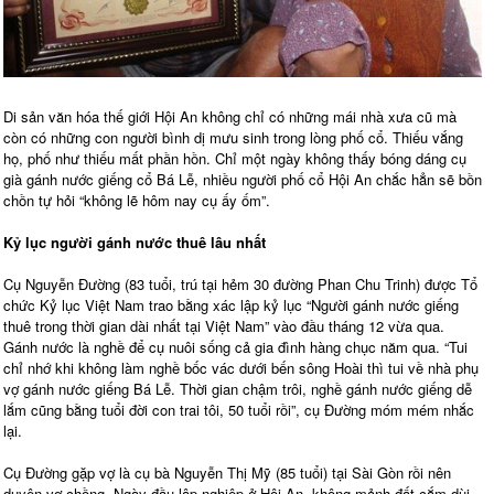
Di sản văn hóa thế giới Hội An không chỉ có những mái nhà xưa cũ mà
còn có những con người bình dị mưu sinh trong lòng phố cổ. Thiếu vắng
họ, phố như thiếu mất phần hồn. Chỉ một ngày không thấy bóng dáng cụ
già gánh nước giếng cổ Bá Lễ, nhiều người phố cổ Hội An chắc hẳn sẽ bồn
chồn tự hỏi “không lẽ hôm nay cụ ấy ốm”.
Kỷ lục người gánh nước thuê lâu nhất
Cụ Nguyễn Đường (83 tuổi, trú tại hẻm 30 đường Phan Chu Trinh) được Tổ
chức Kỷ lục Việt Nam trao bằng xác lập kỷ lục “Người gánh nước giếng
thuê trong thời gian dài nhất tại Việt Nam” vào đầu tháng 12 vừa qua.
Gánh nước là nghề để cụ nuôi sống cả gia đình hàng chục năm qua. “Tui
chỉ nhớ khi không làm nghề bốc vác dưới bến sông Hoài thì tui về nhà phụ
vợ gánh nước giếng Bá Lễ. Thời gian chậm trôi, nghề gánh nước giếng dễ
lắm cũng bằng tuổi đời con trai tôi, 50 tuổi rồi”, cụ Đường móm mém nhắc
lại.
Cụ Đường gặp vợ là cụ bà Nguyễn Thị Mỹ (85 tuổi) tại Sài Gòn rồi nên
duyên vợ chồng. Ngày đầu lập nghiệp ở Hội An, không mảnh đất cắm dùi,