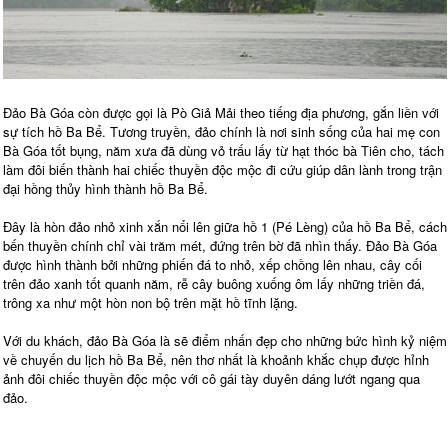
Đảo Bà Góa còn được gọi là Pò Giả Mải theo tiếng địa phương, gắn liền với
sự tích hồ Ba Bể. Tương truyền, đảo chính là nơi sinh sống của hai mẹ con
Bà Góa tốt bụng, năm xưa đã dùng vỏ trấu lấy từ hạt thóc bà Tiên cho, tách
làm đôi biến thành hai chiếc thuyền độc mộc đi cứu giúp dân lành trong trận
đại hồng thủy hình thành hồ Ba Bể.
Đây là hòn đảo nhỏ xinh xắn nổi lên giữa hồ 1 (Pé Lèng) của hồ Ba Bể, cách
bến thuyền chính chỉ vài trăm mét, đứng trên bờ đã nhìn thấy. Đảo Bà Góa
được hình thành bởi những phiến đá to nhỏ, xếp chồng lên nhau, cây cối
trên đảo xanh tốt quanh năm, rễ cây buông xuống ôm lấy những triền đá,
trông xa như một hòn non bộ trên mặt hồ tĩnh lặng.
Với du khách, đảo Bà Góa là sẽ điểm nhấn đẹp cho những bức hình kỷ niệm
về chuyến du lịch hồ Ba Bể, nên thơ nhất là khoảnh khắc chụp được hỉnh
ảnh đôi chiếc thuyền độc mộc với cô gái tày duyên dáng lướt ngang qua
đảo.