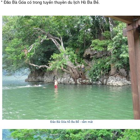
* Đảo Bà Góa có trong tuyến thuyền du lịch Hồ Ba Bể.
Đảo Bà Góa hồ Ba Bể - tắm mát