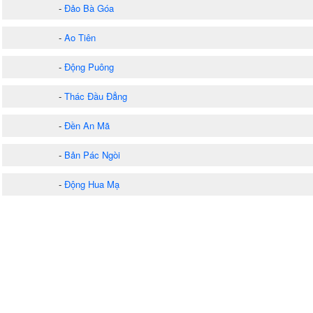
-
Đảo Bà Góa
-
Ao Tiên
-
Động Puông
-
Thác Đầu Đẳng
-
Đền An Mã
-
Bản Pác Ngòi
-
Động Hua Mạ