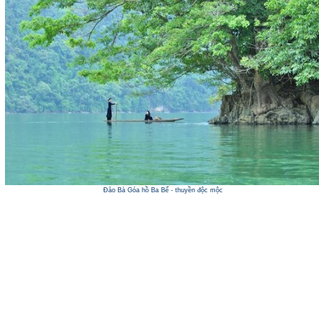
Đảo Bà Góa hồ Ba Bể - thuyền độc mộc