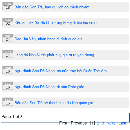
AUG
Bán đảo Sơn Trà, hãy du lịch có trách nhiệm
18
AUG
Khu du lịch Bà Nà Hills tưng bừng lễ hội bia 2017
02
MAY
Đèo Hải Vân, nhận bằng di tích quốc gia
24
APR
Làng đá Non Nước phát huy giá trị truyền thống
14
MAR
Ngũ Hành Sơn Đà Nẵng, nô nức trẩy hội Quán Thế Âm
16
FEB
Ngũ Hành Sơn Đà Nẵng, di sản Phật giáo
16
FEB
Bán đảo Sơn Trà sẽ thành khu du lịch quốc gia
15
Page 1 of 3
First
Previous
[1]
2
3
Next
Last