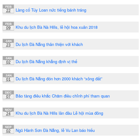
FEB
Làng cổ Túy Loan nức tiếng bánh tráng
22
FEB
Khu du lịch Bà Nà Hills, lễ hội hoa xuân 2018
09
JAN
Du lịch Đà Nẵng thân thiện với khách
23
JAN
Du lịch Đà Nẵng khẳng định vị thế
02
JAN
Du lịch Đà Nẵng đón hơn 2000 khách “xông đất”
01
DEC
Bảo tàng điêu khắc Chăm điều chỉnh phí tham quan
07
NOV
Khu du lịch Bà Nà Hills lần đầu Lễ hội mùa đông
24
SEP
Ngũ Hành Sơn Đà Nẵng, lễ Vu Lan báo hiếu
02