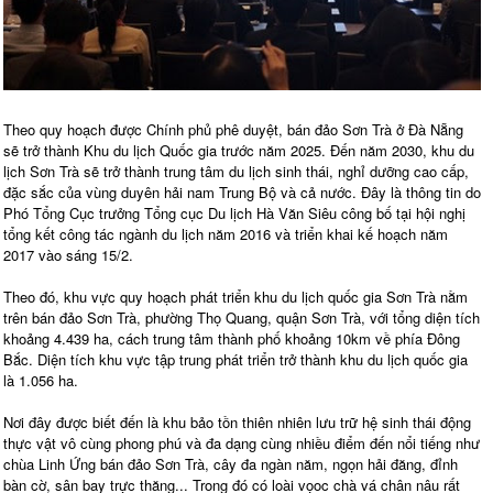
Theo quy hoạch được Chính phủ phê duyệt, bán đảo Sơn Trà ở Đà Nẵng
sẽ trở thành Khu du lịch Quốc gia trước năm 2025. Đến năm 2030, khu du
lịch Sơn Trà sẽ trở thành trung tâm du lịch sinh thái, nghỉ dưỡng cao cấp,
đặc sắc của vùng duyên hải nam Trung Bộ và cả nước. Đây là thông tin do
Phó Tổng Cục trưởng Tổng cục Du lịch Hà Văn Siêu công bố tại hội nghị
tổng kết công tác ngành du lịch năm 2016 và triển khai kế hoạch năm
2017 vào sáng 15/2.
Theo đó, khu vực quy hoạch phát triển khu du lịch quốc gia Sơn Trà nằm
trên bán đảo Sơn Trà, phường Thọ Quang, quận Sơn Trà, với tổng diện tích
khoảng 4.439 ha, cách trung tâm thành phố khoảng 10km về phía Đông
Bắc. Diện tích khu vực tập trung phát triển trở thành khu du lịch quốc gia
là 1.056 ha.
Nơi đây được biết đến là khu bảo tồn thiên nhiên lưu trữ hệ sinh thái động
thực vật vô cùng phong phú và đa dạng cùng nhiều điểm đến nổi tiếng như
chùa Linh Ứng bán đảo Sơn Trà, cây đa ngàn năm, ngọn hải đăng, đỉnh
bàn cờ, sân bay trực thăng... Trong đó có loài vọoc chà vá chân nâu rất