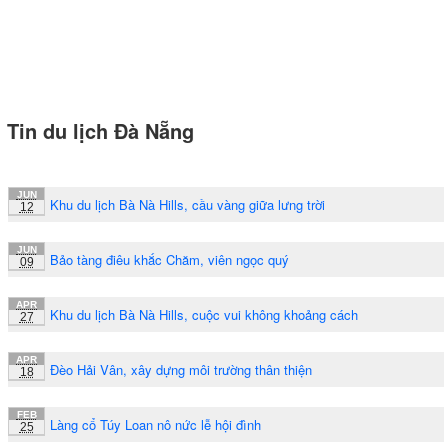
Tin du lịch Đà Nẵng
JUN
Khu du lịch Bà Nà Hills, cầu vàng giữa lưng trời
12
JUN
Bảo tàng điêu khắc Chăm, viên ngọc quý
09
APR
Khu du lịch Bà Nà Hills, cuộc vui không khoảng cách
27
APR
Đèo Hải Vân, xây dựng môi trường thân thiện
18
FEB
Làng cổ Túy Loan nô nức lễ hội đình
25