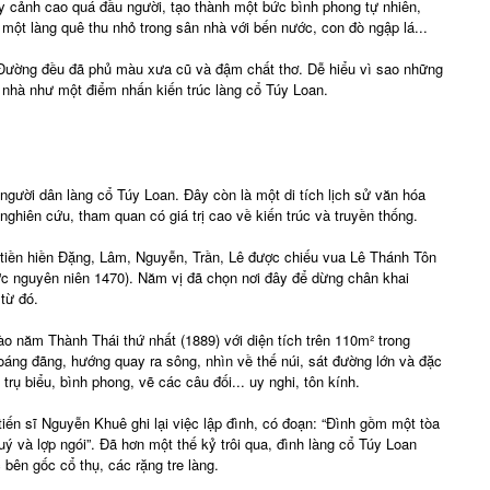
 cảnh cao quá đầu người, tạo thành một bức bình phong tự nhiên,
một làng quê thu nhỏ trong sân nhà với bến nước, con đò ngập lá...
 Đường đều đã phủ màu xưa cũ và đậm chất thơ. Dễ hiểu vì sao những
 nhà như một điểm nhấn kiến trúc làng cổ Túy Loan.
a người dân làng cổ Túy Loan. Đây còn là một di tích lịch sử văn hóa
nghiên cứu, tham quan có giá trị cao về kiến trúc và truyền thống.
ị tiền hiền Đặng, Lâm, Nguyễn, Trần, Lê được chiếu vua Lê Thánh Tôn
 nguyên niên 1470). Năm vị đã chọn nơi đây để dừng chân khai
từ đó.
ào năm Thành Thái thứ nhất (1889) với diện tích trên 110m² trong
oáng đãng, hướng quay ra sông, nhìn về thế núi, sát đường lớn và đặc
 trụ biểu, bình phong, vẽ các câu đối... uy nghi, tôn kính.
 tiến sĩ Nguyễn Khuê ghi lại việc lập đình, có đoạn: “Đình gồm một tòa
ý và lợp ngói”. Đã hơn một thế kỷ trôi qua, đình làng cổ Túy Loan
bên gốc cổ thụ, các rặng tre làng.