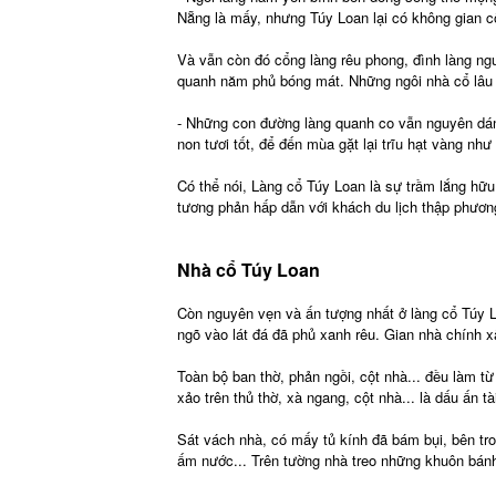
Nẵng là mấy, nhưng Túy Loan lại có không gian cổ
Và vẫn còn đó cổng làng rêu phong, đình làng ngu
quanh năm phủ bóng mát. Những ngôi nhà cổ lâu n
- Những con đường làng quanh co vẫn nguyên dá
non tươi tốt, để đến mùa gặt lại trĩu hạt vàng n
Có thể nói, Làng cổ Túy Loan là sự trầm lắng hữ
tương phản hấp dẫn với khách du lịch thập phươn
Nhà cổ Túy Loan
Còn nguyên vẹn và ấn tượng nhất ở làng cổ Túy L
ngõ vào lát đá đã phủ xanh rêu. Gian nhà chính xâ
Toàn bộ ban thờ, phản ngồi, cột nhà... đều làm t
xảo trên thủ thờ, xà ngang, cột nhà... là dấu ấn 
Sát vách nhà, có mấy tủ kính đã bám bụi, bên tro
ấm nước... Trên tường nhà treo những khuôn bánh 