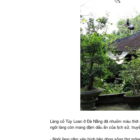
Làng cổ Túy Loan ở Đà Nẵng đã nhuốm màu thời gi
ngôi làng còn mang đậm dấu ấn của lịch sử, truy
- Ngôi làng nằm yên bình bên dòng sông thơ mộn