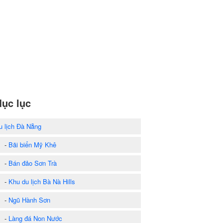
ục lục
u lịch Đà Nẵng
-
Bãi biển Mỹ Khê
-
Bán đảo Sơn Trà
-
Khu du lịch Bà Nà Hills
-
Ngũ Hành Sơn
-
Làng đá Non Nước