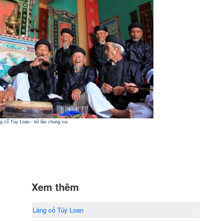
g cổ Túy Loan - bô lão chung vui
Xem thêm
Làng cổ Túy Loan