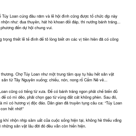
 Túy Loan cúng đầu năm và lễ hội đình cũng được tổ chức dịp này
i nhộn như: đua thuyền, hát hò khoan đối đáp, thi nướng bánh tráng...
p phương đến dự hội chung vui.
 trọng thiết lễ tế đình để tỏ lòng biết ơn các vị tiền hiền đã có công
o thương. Chợ Túy Loan như một trung tâm quy tụ hầu hết sản vật
 sản từ Tây Nguyên xuống; chiếu, nón, nong rổ Cẩm Nê về...
oan cũng có tiếng từ xưa. Để có bánh tráng ngon phải chế biến đủ
 để có mì dẻo, phải chọn gạo từ vùng đất cát không phèn. Sau đó,
và mì có hương vị độc đáo. Dân gian đã truyền tụng câu ca: “Túy Loan
con hết nhờ!”
 khí nhộn nhịp sầm uất của cuộc sống hiện tại, không hề thiếu vắng
i những sản vật lâu đời đó đều vẫn còn hiển hiện.