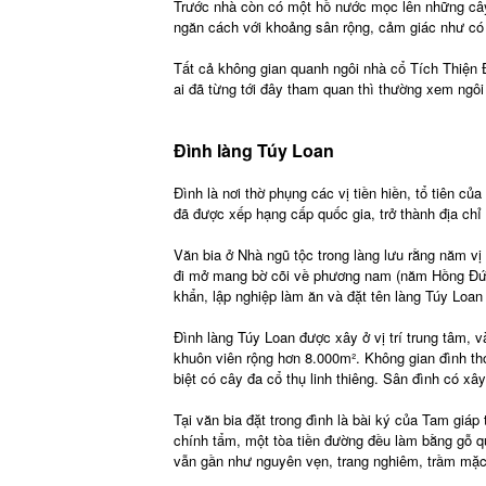
Trước nhà còn có một hồ nước mọc lên những cây
ngăn cách với khoảng sân rộng, cảm giác như có 
Tất cả không gian quanh ngôi nhà cổ Tích Thiện
ai đã từng tới đây tham quan thì thường xem ngôi
Đình làng Túy Loan
Đình là nơi thờ phụng các vị tiền hiền, tổ tiên củ
đã được xếp hạng cấp quốc gia, trở thành địa chỉ 
Văn bia ở Nhà ngũ tộc trong làng lưu rằng năm v
đi mở mang bờ cõi về phương nam (năm Hồng Đức
khẩn, lập nghiệp làm ăn và đặt tên làng Túy Loan 
Đình làng Túy Loan được xây ở vị trí trung tâm, v
khuôn viên rộng hơn 8.000m². Không gian đình th
biệt có cây đa cổ thụ linh thiêng. Sân đình có xây
Tại văn bia đặt trong đình là bài ký của Tam giáp
chính tẩm, một tòa tiền đường đều làm bằng gỗ qu
vẫn gần như nguyên vẹn, trang nghiêm, trầm mặc 