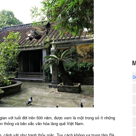
M
D
an với tuổi đời trên 500 năm, được xem là một trong số ít những
ền thống và bản sắc văn hóa làng quê Việt Nam.
g, cảnh vật như tranh thủy mặc. Tuy cách không xa trung tâm Đà