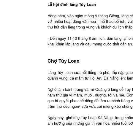
Lễ hội đình làng Túy Loan
Hằng năm, vào ngày mồng 9 tháng Giêng, làng cổ
với nhiều hoạt động văn hóa - thể thao bổ ích, vu
thu hút dân làng trong vùng và khách du lịch thậ
- Đến ngày 11-12 tháng 8 âm lịch, dân làng lại long
khai khẩn lập làng và cầu mong quốc thái dân an.
Chợ Túy Loan
Làng Túy Loan xưa nổi tiếng trù phú, tấp nập gia
quanh vùng: cá mắm từ Hội An, Đà Nẵng lên; lâm
Nghề làm bánh tráng và mì Quảng ở làng cổ Túy L
năm thứ gia vị mắm, muối, đường, tỏi và mè. Còn
qua bí quyết pha chế riêng để làm ra bánh tráng 
trăm thứ đều ngon/ vừa vừa cái miệng kẻo chồng 
Ngày nay, ghé chợ Túy Loan Đà Nẵng, trong không
âm hưởng của những giá trị văn hóa nhiều tuổi bở