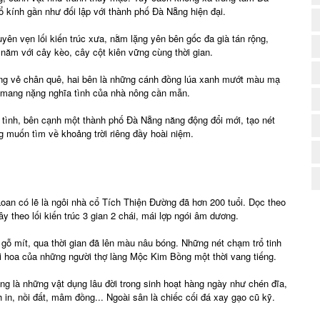
 kính gần như đối lập với thành phố Đà Nẵng hiện đại.
yên vẹn lối kiến trúc xưa, nằm lặng yên bên gốc đa già tán rộng,
ăm với cây kèo, cây cột kiên vững cùng thời gian.
ng vẻ chân quê, hai bên là những cánh đồng lúa xanh mướt màu mạ
hư mang nặng nghĩa tình của nhà nông cần mẫn.
u tình, bên cạnh một thành phố Đà Nẵng năng động đổi mới, tạo nét
g muốn tìm về khoảng trời riêng đầy hoài niệm.
oan có lẽ là ngôi nhà cổ Tích Thiện Đường đã hơn 200 tuổi. Dọc theo
y theo lối kiến trúc 3 gian 2 chái, mái lợp ngói âm dương.
ừ gỗ mít, qua thời gian đã lên màu nâu bóng. Những nét chạm trổ tinh
tài hoa của những người thợ làng Mộc Kim Bồng một thời vang tiếng.
ng là những vật dụng lâu đời trong sinh hoạt hàng ngày như chén đĩa,
in, nồi đất, mâm đồng... Ngoài sân là chiếc cối đá xay gạo cũ kỹ.