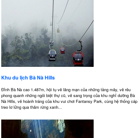
Khu du lịch Bà Nà Hills
Đỉnh Bà Nà cao 1.487m, hội tụ vẻ lãng mạn của những tầng mây, vẻ rêu
phong quanh những ngôi biệt thự cũ, vẻ sang trọng của khu nghỉ dưỡng Bà
Nà Hills, vẻ hoành tráng của khu vui chơi Fantansy Park, cùng hệ thống cáp
treo lơ lửng qua thảm rừng xanh...