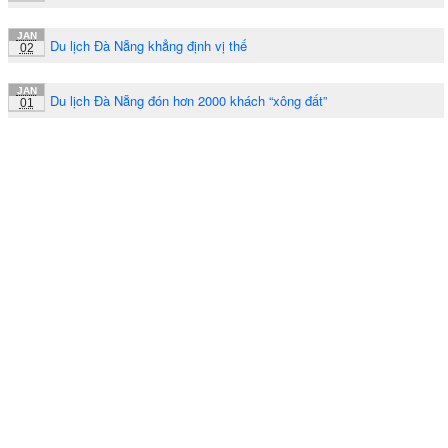
JAN
Du lịch Đà Nẵng khẳng định vị thế
02
JAN
Du lịch Đà Nẵng đón hơn 2000 khách “xông đất”
01