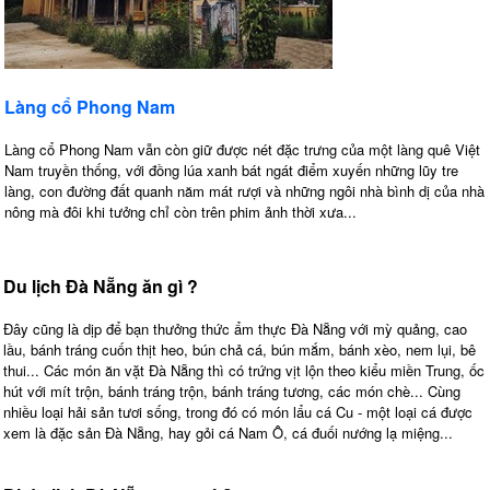
Làng cổ Phong Nam
Làng cổ Phong Nam vẫn còn giữ được nét đặc trưng của một làng quê Việt
Nam truyền thống, với đồng lúa xanh bát ngát điểm xuyến những lũy tre
làng, con đường đất quanh năm mát rượi và những ngôi nhà bình dị của nhà
nông mà đôi khi tưởng chỉ còn trên phim ảnh thời xưa...
Du lịch Đà Nẵng ăn gì ?
Đây cũng là dịp để bạn thưởng thức ẩm thực Đà Nẵng với mỳ quảng, cao
lầu, bánh tráng cuốn thịt heo, bún chả cá, bún mắm, bánh xèo, nem lụi, bê
thui... Các món ăn vặt Đà Nẵng thì có trứng vịt lộn theo kiểu miền Trung, ốc
hút với mít trộn, bánh tráng trộn, bánh tráng tương, các món chè... Cùng
nhiều loại hải sản tươi sống, trong đó có món lẩu cá Cu - một loại cá được
xem là đặc sản Đà Nẵng, hay gỏi cá Nam Ô, cá đuối nướng lạ miệng...