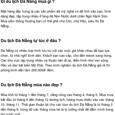
Đi du lịch Đà Nẵng mua gì ?
Mặt hàng đặc trưng là các sản phẩm đá mỹ nghệ có độ tinh xảo cao, hình
dáng đẹp, tập trung nhiều ở làng đá Non Nước dưới chân Ngũ Hành Sơn.
Mua sắm thông thường bạn có thể ghé chợ Cồn, chợ Hàn, siêu thị Đà
Nẵng...
Du lịch Đà Nẵng tự túc ở đâu ?
Đà Nẵng có nhiều loại hình lưu trú với các mức giá khác nhau để bạn lựa
chọn, từ nhà nghỉ bình dân, khách sạn cao cấp, cho đến resort sang trọng.
Các khu vực tập trung nhiều và thuận tiện đi lại, điển hình như ven sông
Hàn và dọc bãi biển Mỹ Khê. Theo kinh nghiệm du lịch Đà Nẵng giá rẻ thì
phòng bình dân tầm 200.000đ/ đêm.
Du lịch Đà Nẵng mùa nào đẹp ?
Mùa khô từ tháng 1 đến tháng 7, nắng nóng vào tháng 4, tháng 5. Mùa mưa
bắt đầu từ tháng 8 đến tháng 12 dương lịch, lượng mưa nhiều vào các tháng
10, tháng 11. Thời gian thuận lợi cho các tour du lịch Đà Nẵng là từ tháng 3
đến tháng 9, trong đó các tháng mùa hè là lý tưởng nhất để đắm mình trong
làn nước mát.