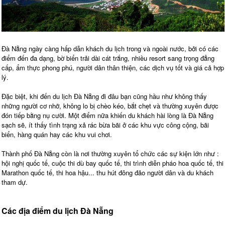
Đà Nẵng ngày càng hấp dẫn khách du lịch trong và ngoài nước, bởi có các
điểm đến đa dạng, bờ biển trải dài cát trắng, nhiều resort sang trọng đẳng
cấp, ẩm thực phong phú, người dân thân thiện, các dịch vụ tốt và giá cả hợp
lý.
Đặc biệt, khi đến du lịch Đà Nẵng đi đâu bạn cũng hầu như không thấy
những người cơ nhỡ, không lo bị chèo kéo, bắt chẹt và thường xuyên được
đón tiếp bằng nụ cười. Một điểm nữa khiến du khách hài lòng là Đà Nẵng
sạch sẽ, ít thấy tình trạng xả rác bừa bãi ở các khu vực công cộng, bãi
biển, hàng quán hay các khu vui chơi.
Thành phố Đà Nẵng còn là nơi thường xuyên tổ chức các sự kiện lớn như :
hội nghị quốc tế, cuộc thi dù bay quốc tế, thi trình diễn pháo hoa quốc tế, thi
Marathon quốc tế, thi hoa hậu... thu hút đông đảo người dân và du khách
tham dự.
Các địa điểm du lịch Đà Nẵng