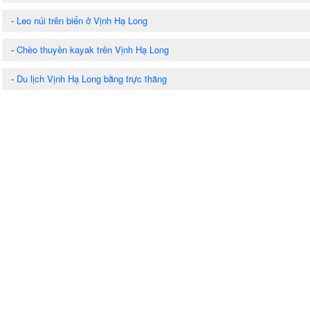
-
Leo núi trên biển ở Vịnh Hạ Long
-
Chèo thuyền kayak trên Vịnh Hạ Long
-
Du lịch Vịnh Hạ Long bằng trực thăng