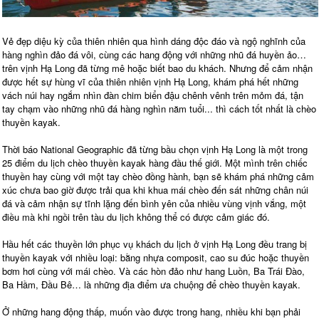
Vẻ đẹp diệu kỳ của thiên nhiên qua hình dáng độc đáo và ngộ nghĩnh của
hàng nghìn đảo đá vôi, cùng các hang động với những nhũ đá huyền ảo…
trên vịnh Hạ Long đã từng mê hoặc biết bao du khách. Nhưng để cảm nhận
được hết sự hùng vĩ của thiên nhiên vịnh Hạ Long, khám phá hết những
vách núi hay ngắm nhìn đàn chim biển đậu chênh vênh trên mỏm đá, tận
tay chạm vào những nhũ đá hàng nghìn năm tuổi... thì cách tốt nhất là chèo
thuyền kayak.
Thời báo National Geographic đã từng bầu chọn vịnh Hạ Long là một trong
25 điểm du lịch chèo thuyền kayak hàng đầu thế giới. Một mình trên chiếc
thuyền hay cùng với một tay chèo đồng hành, bạn sẽ khám phá những cảm
xúc chưa bao giờ được trải qua khi khua mái chèo đến sát những chân núi
đá và cảm nhận sự tĩnh lặng đến bình yên của nhiều vùng vịnh vắng, một
điều mà khi ngồi trên tàu du lịch không thể có được cảm giác đó.
Hầu hết các thuyền lớn phục vụ khách du lịch ở vịnh Hạ Long đều trang bị
thuyền kayak với nhiều loại: bằng nhựa composit, cao su đúc hoặc thuyền
bơm hơi cùng với mái chèo. Và các hòn đảo như hang Luồn, Ba Trái Đào,
Ba Hầm, Đầu Bê… là những địa điểm ưa chuộng để chèo thuyền kayak.
Ở những hang động thấp, muốn vào được trong hang, nhiều khi bạn phải