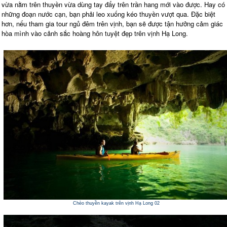
vừa nằm trên thuyền vừa dùng tay đẩy trên trần hang mới vào được. Hay có
những đoạn nước cạn, bạn phải leo xuống kéo thuyền vượt qua. Đặc biệt
hơn, nếu tham gia tour ngủ đêm trên vịnh, bạn sẽ được tận hưởng cảm giác
hòa mình vào cảnh sắc hoàng hôn tuyệt đẹp trên vịnh Hạ Long.
Chèo thuyền kayak trên vịnh Hạ Long 02