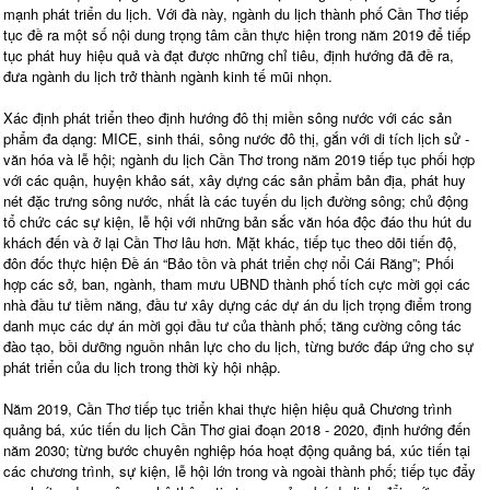
mạnh phát triển du lịch. Với đà này, ngành du lịch thành phố Cần Thơ tiếp
tục đề ra một số nội dung trọng tâm cần thực hiện trong năm 2019 để tiếp
tục phát huy hiệu quả và đạt được những chỉ tiêu, định hướng đã đề ra,
đưa ngành du lịch trở thành ngành kinh tế mũi nhọn.
Xác định phát triển theo định hướng đô thị miền sông nước với các sản
phẩm đa dạng: MICE, sinh thái, sông nước đô thị, gắn với di tích lịch sử -
văn hóa và lễ hội; ngành du lịch Cần Thơ trong năm 2019 tiếp tục phối hợp
với các quận, huyện khảo sát, xây dựng các sản phẩm bản địa, phát huy
nét đặc trưng sông nước, nhất là các tuyến du lịch đường sông; chủ động
tổ chức các sự kiện, lễ hội với những bản sắc văn hóa độc đáo thu hút du
khách đến và ở lại Cần Thơ lâu hơn. Mặt khác, tiếp tục theo dõi tiến độ,
đôn đốc thực hiện Đề án “Bảo tồn và phát triển chợ nổi Cái Răng”; Phối
hợp các sở, ban, ngành, tham mưu UBND thành phố tích cực mời gọi các
nhà đầu tư tiềm năng, đầu tư xây dựng các dự án du lịch trọng điểm trong
danh mục các dự án mời gọi đầu tư của thành phố; tăng cường công tác
đào tạo, bồi dưỡng nguồn nhân lực cho du lịch, từng bước đáp ứng cho sự
phát triển của du lịch trong thời kỳ hội nhập.
Năm 2019, Cần Thơ tiếp tục triển khai thực hiện hiệu quả Chương trình
quảng bá, xúc tiến du lịch Cần Thơ giai đoạn 2018 - 2020, định hướng đến
năm 2030; từng bước chuyên nghiệp hóa hoạt động quảng bá, xúc tiến tại
các chương trình, sự kiện, lễ hội lớn trong và ngoài thành phố; tiếp tục đẩy