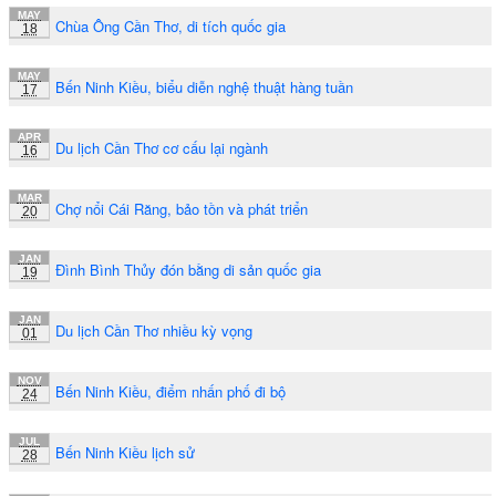
MAY
Chùa Ông Cần Thơ, di tích quốc gia
18
MAY
Bến Ninh Kiều, biểu diễn nghệ thuật hàng tuần
17
APR
Du lịch Cần Thơ cơ cấu lại ngành
16
MAR
Chợ nổi Cái Răng, bảo tồn và phát triển
20
JAN
Đình Bình Thủy đón bằng di sản quốc gia
19
JAN
Du lịch Cần Thơ nhiều kỳ vọng
01
NOV
Bến Ninh Kiều, điểm nhấn phố đi bộ
24
JUL
Bến Ninh Kiều lịch sử
28