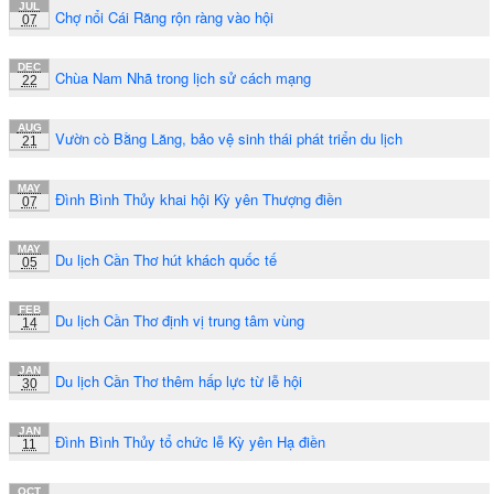
JUL
Chợ nổi Cái Răng rộn ràng vào hội
07
DEC
Chùa Nam Nhã trong lịch sử cách mạng
22
AUG
Vườn cò Bằng Lăng, bảo vệ sinh thái phát triển du lịch
21
MAY
Đình Bình Thủy khai hội Kỳ yên Thượng điền
07
MAY
Du lịch Cần Thơ hút khách quốc tế
05
FEB
Du lịch Cần Thơ định vị trung tâm vùng
14
JAN
Du lịch Cần Thơ thêm hấp lực từ lễ hội
30
JAN
Đình Bình Thủy tổ chức lễ Kỳ yên Hạ điền
11
OCT