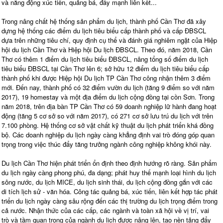
và năng động xúc tiến, quảng bá, đẩy mạnh liên kết...
Trong nâng chất hệ thống sản phẩm du lịch, thành phố Cần Thơ đã xây
dựng hệ thống các điểm du lịch tiêu biểu cấp thành phố và cấp ĐBSCL
dựa trên những tiêu chí, quy định cụ thể và đánh giá nghiêm ngặt của Hiệp
hội du lịch Cần Thơ và Hiệp hội Du lịch ĐBSCL. Theo đó, năm 2018, Cần
Thơ có thêm 1 điểm du lịch tiêu biểu ĐBSCL, nâng tổng số điểm du lịch
tiêu biểu ĐBSCL tại Cần Thơ lên 6; sở hữu 12 điểm du lịch tiêu biểu cấp
thành phố khi được Hiệp hội Du lịch TP Cần Thơ công nhận thêm 3 điểm
mới. Đến nay, thành phố có 32 điểm vườn du lịch (tăng 9 điểm so với năm
2017), 19 homestay và một địa điểm du lịch cộng đồng tại cồn Sơn. Trong
năm 2018, trên địa bàn TP Cần Thơ có 59 doanh nghiệp lữ hành đang hoạt
động (tăng 5 cơ sở so với năm 2017), có 271 cơ sở lưu trú du lịch với trên
7.100 phòng. Hệ thống cơ sở vật chất kỹ thuật du lịch phát triển khá đồng
bộ. Các doanh nghiệp du lịch ngày càng khẳng định vai trò đóng góp quan
trọng trong việc thúc đẩy tăng trưởng ngành công nghiệp không khói này.
Du lịch Cần Thơ hiện phát triển ổn định theo định hướng rõ ràng. Sản phẩm
du lịch ngày càng phong phú, đa dạng; phát huy thế mạnh loại hình du lịch
sông nước, du lịch MICE, du lịch sinh thái, du lịch cộng đồng gắn với các
di tích lịch sử - văn hóa. Công tác quảng bá, xúc tiến, liên kết hợp tác phát
triển du lịch ngày càng sâu rộng đến các thị trường du lịch trọng điểm trong
cả nước. Nhận thức của các cấp, các ngành và toàn xã hội về vị trí, vai
trò và tầm quan trọng của ngành du lịch được nâng lên, tạo nền tảng đẩy