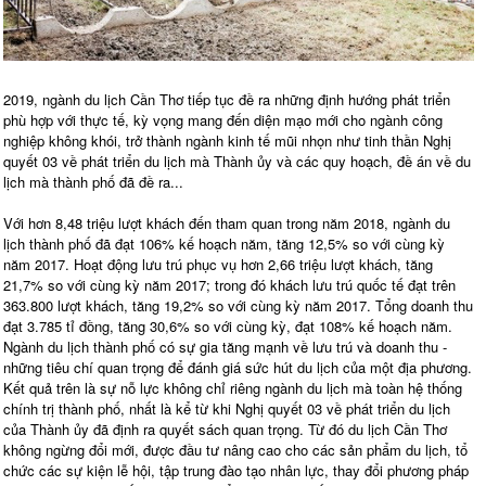
2019, ngành du lịch Cần Thơ tiếp tục đề ra những định hướng phát triển
phù hợp với thực tế, kỳ vọng mang đến diện mạo mới cho ngành công
nghiệp không khói, trở thành ngành kinh tế mũi nhọn như tinh thần Nghị
quyết 03 về phát triển du lịch mà Thành ủy và các quy hoạch, đề án về du
lịch mà thành phố đã đề ra...
Với hơn 8,48 triệu lượt khách đến tham quan trong năm 2018, ngành du
lịch thành phố đã đạt 106% kế hoạch năm, tăng 12,5% so với cùng kỳ
năm 2017. Hoạt động lưu trú phục vụ hơn 2,66 triệu lượt khách, tăng
21,7% so với cùng kỳ năm 2017; trong đó khách lưu trú quốc tế đạt trên
363.800 lượt khách, tăng 19,2% so với cùng kỳ năm 2017. Tổng doanh thu
đạt 3.785 tỉ đồng, tăng 30,6% so với cùng kỳ, đạt 108% kế hoạch năm.
Ngành du lịch thành phố có sự gia tăng mạnh về lưu trú và doanh thu -
những tiêu chí quan trọng để đánh giá sức hút du lịch của một địa phương.
Kết quả trên là sự nỗ lực không chỉ riêng ngành du lịch mà toàn hệ thống
chính trị thành phố, nhất là kể từ khi Nghị quyết 03 về phát triển du lịch
của Thành ủy đã định ra quyết sách quan trọng. Từ đó du lịch Cần Thơ
không ngừng đổi mới, được đầu tư nâng cao cho các sản phẩm du lịch, tổ
chức các sự kiện lễ hội, tập trung đào tạo nhân lực, thay đổi phương pháp