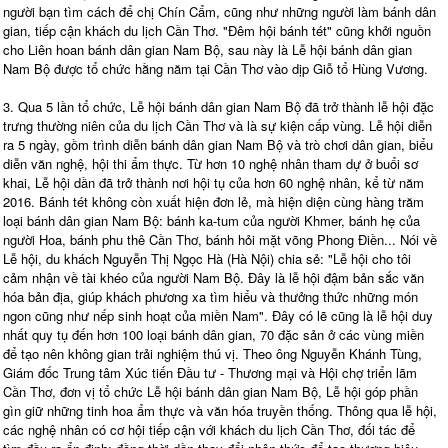
người bạn tìm cách để chị Chín Cẩm, cũng như những người làm bánh dân
gian, tiếp cận khách du lịch Cần Thơ. "Đêm hội bánh tét" cũng khởi nguồn
cho Liên hoan bánh dân gian Nam Bộ, sau này là Lễ hội bánh dân gian
Nam Bộ được tổ chức hằng năm tại Cần Thơ vào dịp Giỗ tổ Hùng Vương.
3. Qua 5 lần tổ chức, Lễ hội bánh dân gian Nam Bộ đã trở thành lễ hội đặc
trưng thường niên của du lịch Cần Thơ và là sự kiện cấp vùng. Lễ hội diễn
ra 5 ngày, gồm trình diễn bánh dân gian Nam Bộ và trò chơi dân gian, biểu
diễn văn nghệ, hội thi ẩm thực. Từ hơn 10 nghệ nhân tham dự ở buổi sơ
khai, Lễ hội dần đã trở thành nơi hội tụ của hơn 60 nghệ nhân, kể từ năm
2016. Bánh tét không còn xuất hiện đơn lẻ, mà hiện diện cùng hàng trăm
loại bánh dân gian Nam Bộ: bánh ka-tum của người Khmer, bánh hẹ của
người Hoa, bánh phu thê Cần Thơ, bánh hỏi mặt võng Phong Điền... Nói về
Lễ hội, du khách Nguyễn Thị Ngọc Hà (Hà Nội) chia sẻ: "Lễ hội cho tôi
cảm nhận về tài khéo của người Nam Bộ. Đây là lễ hội đậm bản sắc văn
hóa bản địa, giúp khách phương xa tìm hiểu và thưởng thức những món
ngon cũng như nếp sinh hoạt của miền Nam". Đây có lẽ cũng là lễ hội duy
nhất quy tụ đến hơn 100 loại bánh dân gian, 70 đặc sản ở các vùng miền
để tạo nên không gian trải nghiệm thú vị. Theo ông Nguyễn Khánh Tùng,
Giám đốc Trung tâm Xúc tiến Đầu tư - Thương mại và Hội chợ triển lãm
Cần Thơ, đơn vị tổ chức Lễ hội bánh dân gian Nam Bộ, Lễ hội góp phần
gìn giữ những tinh hoa ẩm thực và văn hóa truyền thống. Thông qua lễ hội,
các nghệ nhân có cơ hội tiếp cận với khách du lịch Cần Thơ, đối tác để