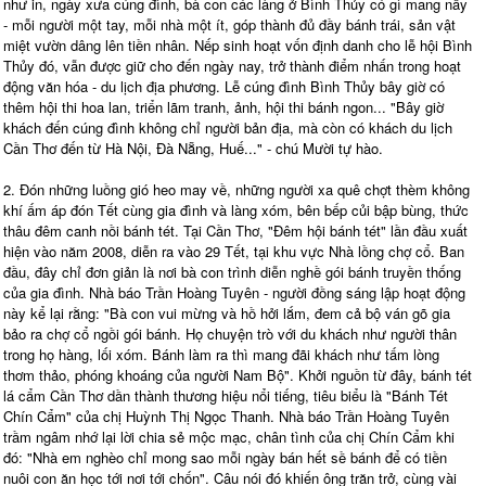
như in, ngày xưa cúng đình, bà con các làng ở Bình Thủy có gì mang nấy
- mỗi người một tay, mỗi nhà một ít, góp thành đủ đầy bánh trái, sản vật
miệt vườn dâng lên tiền nhân. Nếp sinh hoạt vốn định danh cho lễ hội Bình
Thủy đó, vẫn được giữ cho đến ngày nay, trở thành điểm nhấn trong hoạt
động văn hóa - du lịch địa phương. Lễ cúng đình Bình Thủy bây giờ có
thêm hội thi hoa lan, triển lãm tranh, ảnh, hội thi bánh ngon... "Bây giờ
khách đến cúng đình không chỉ người bản địa, mà còn có khách du lịch
Cần Thơ đến từ Hà Nội, Đà Nẵng, Huế..." - chú Mười tự hào.
2. Đón những luồng gió heo may về, những người xa quê chợt thèm không
khí ấm áp đón Tết cùng gia đình và làng xóm, bên bếp củi bập bùng, thức
thâu đêm canh nồi bánh tét. Tại Cần Thơ, "Đêm hội bánh tét" lần đầu xuất
hiện vào năm 2008, diễn ra vào 29 Tết, tại khu vực Nhà lồng chợ cổ. Ban
đầu, đây chỉ đơn giản là nơi bà con trình diễn nghề gói bánh truyền thống
của gia đình. Nhà báo Trần Hoàng Tuyên - người đồng sáng lập hoạt động
này kể lại rằng: "Bà con vui mừng và hồ hởi lắm, đem cả bộ ván gõ gia
bảo ra chợ cổ ngồi gói bánh. Họ chuyện trò với du khách như người thân
trong họ hàng, lối xóm. Bánh làm ra thì mang đãi khách như tấm lòng
thơm thảo, phóng khoáng của người Nam Bộ". Khởi nguồn từ đây, bánh tét
lá cẩm Cần Thơ dần thành thương hiệu nổi tiếng, tiêu biểu là "Bánh Tét
Chín Cẩm" của chị Huỳnh Thị Ngọc Thanh. Nhà báo Trần Hoàng Tuyên
trầm ngâm nhớ lại lời chia sẻ mộc mạc, chân tình của chị Chín Cẩm khi
đó: "Nhà em nghèo chỉ mong sao mỗi ngày bán hết sề bánh để có tiền
nuôi con ăn học tới nơi tới chốn". Câu nói đó khiến ông trăn trở, cùng vài