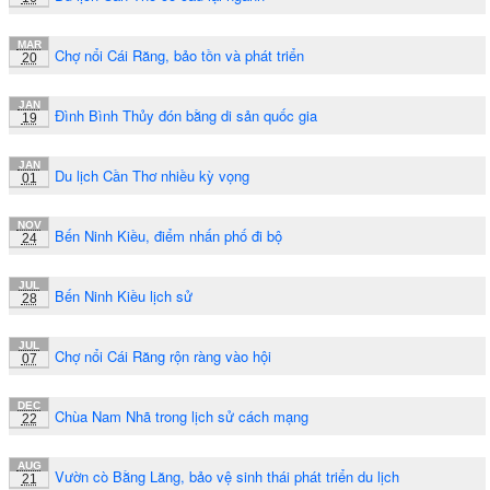
MAR
Chợ nổi Cái Răng, bảo tồn và phát triển
20
JAN
Đình Bình Thủy đón bằng di sản quốc gia
19
JAN
Du lịch Cần Thơ nhiều kỳ vọng
01
NOV
Bến Ninh Kiều, điểm nhấn phố đi bộ
24
JUL
Bến Ninh Kiều lịch sử
28
JUL
Chợ nổi Cái Răng rộn ràng vào hội
07
DEC
Chùa Nam Nhã trong lịch sử cách mạng
22
AUG
Vườn cò Bằng Lăng, bảo vệ sinh thái phát triển du lịch
21