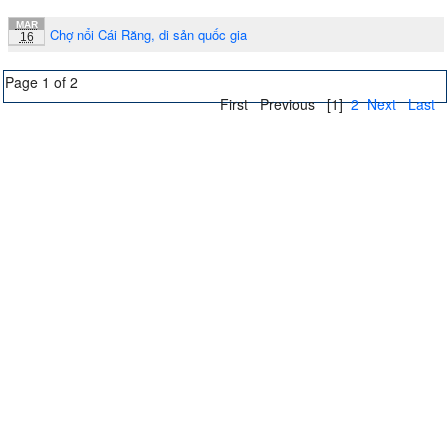
MAR
Chợ nổi Cái Răng, di sản quốc gia
16
Page 1 of 2
First
Previous
[1]
2
Next
Last