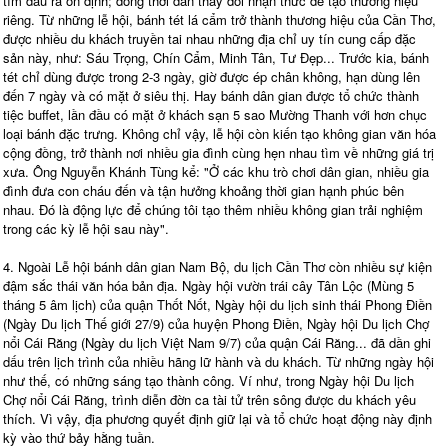
tìm đầu ra ổn định; đồng thời dần thay đổi nhận thức để tạo thương hiệu
riêng. Từ những lễ hội, bánh tét lá cẩm trở thành thương hiệu của Cần Thơ,
được nhiều du khách truyền tai nhau những địa chỉ uy tín cung cấp đặc
sản này, như: Sáu Trọng, Chín Cẩm, Minh Tân, Tư Đẹp... Trước kia, bánh
tét chỉ dùng được trong 2-3 ngày, giờ được ép chân không, hạn dùng lên
đến 7 ngày và có mặt ở siêu thị. Hay bánh dân gian được tổ chức thành
tiệc buffet, lần đầu có mặt ở khách sạn 5 sao Mường Thanh với hơn chục
loại bánh đặc trưng. Không chỉ vậy, lễ hội còn kiến tạo không gian văn hóa
cộng đồng, trở thành nơi nhiều gia đình cùng hẹn nhau tìm về những giá trị
xưa. Ông Nguyễn Khánh Tùng kể: "Ở các khu trò chơi dân gian, nhiều gia
đình đưa con cháu đến và tận hưởng khoảng thời gian hạnh phúc bên
nhau. Đó là động lực để chúng tôi tạo thêm nhiều không gian trải nghiệm
trong các kỳ lễ hội sau này".
4. Ngoài Lễ hội bánh dân gian Nam Bộ, du lịch Cần Thơ còn nhiều sự kiện
đậm sắc thái văn hóa bản địa. Ngày hội vườn trái cây Tân Lộc (Mùng 5
tháng 5 âm lịch) của quận Thốt Nốt, Ngày hội du lịch sinh thái Phong Điền
(Ngày Du lịch Thế giới 27/9) của huyện Phong Điền, Ngày hội Du lịch Chợ
nổi Cái Răng (Ngày du lịch Việt Nam 9/7) của quận Cái Răng... đã dần ghi
dấu trên lịch trình của nhiều hãng lữ hành và du khách. Từ những ngày hội
như thế, có những sáng tạo thành công. Ví như, trong Ngày hội Du lịch
Chợ nổi Cái Răng, trình diễn đờn ca tài tử trên sông được du khách yêu
thích. Vì vậy, địa phương quyết định giữ lại và tổ chức hoạt động này định
kỳ vào thứ bảy hằng tuần.