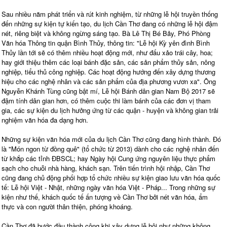
Sau nhiều năm phát triển và rút kinh nghiệm, từ những lễ hội truyền thống
đến những sự kiện tự kiến tạo, du lịch Cần Thơ đang có những lễ hội đậm
nét, riêng biệt và không ngừng sáng tạo. Bà Lê Thị Bé Bảy, Phó Phòng
Văn hóa Thông tin quận Bình Thủy, thông tin: "Lễ hội Kỳ yên đình Bình
Thủy lần tới sẽ có thêm nhiều hoạt động mới, như đấu xảo trái cây, hoa;
hay giới thiệu thêm các loại bánh đặc sản, các sản phẩm thủy sản, nông
nghiệp, tiểu thủ công nghiệp. Các hoạt động hướng đến xây dựng thương
hiệu cho các nghệ nhân và các sản phẩm của địa phương vươn xa". Ông
Nguyễn Khánh Tùng cũng bật mí, Lễ hội Bánh dân gian Nam Bộ 2017 sẽ
đậm tính dân gian hơn, có thêm cuộc thi làm bánh của các đơn vị tham
gia, các sự kiện du lịch hưởng ứng từ các quận - huyện và không gian trải
nghiệm văn hóa đa dạng hơn.
Những sự kiện văn hóa mới của du lịch Cần Thơ cũng đang hình thành. Đó
là "Món ngon từ đồng quê" (tổ chức từ 2013) dành cho các nghệ nhân đến
từ khắp các tỉnh ĐBSCL; hay Ngày hội Cung ứng nguyên liệu thực phẩm
sạch cho chuỗi nhà hàng, khách sạn. Trên tiến trình hội nhập, Cần Thơ
cũng đang chủ động phối hợp tổ chức nhiều sự kiện giao lưu văn hóa quốc
tế: Lễ hội Việt - Nhật, những ngày văn hóa Việt - Pháp... Trong những sự
kiện như thế, khách quốc tế ấn tượng về Cần Thơ bởi nét văn hóa, ẩm
thực và con người thân thiện, phóng khoáng.
Cần Thơ đã bước đầu thành công khi xây dựng lễ hội như những không