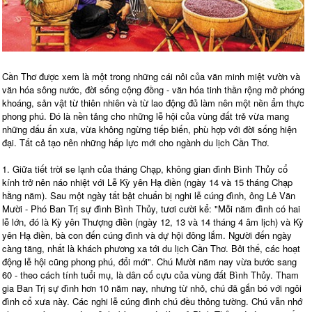
Cần Thơ được xem là một trong những cái nôi của văn minh miệt vườn và
văn hóa sông nước, đời sống cộng đồng - văn hóa tinh thần rộng mở phóng
khoáng, sản vật từ thiên nhiên và từ lao động đủ làm nên một nền ẩm thực
phong phú. Ðó là nền tảng cho những lễ hội của vùng đất trẻ vừa mang
những dấu ấn xưa, vừa không ngừng tiếp biến, phù hợp với đời sống hiện
đại. Tất cả tạo nên những hấp lực mới cho ngành du lịch Cần Thơ.
1. Giữa tiết trời se lạnh của tháng Chạp, không gian đình Bình Thủy cổ
kính trở nên náo nhiệt với Lễ Kỳ yên Hạ điền (ngày 14 và 15 tháng Chạp
hằng năm). Sau một ngày tất bật chuẩn bị nghi lễ cúng đình, ông Lê Văn
Mười - Phó Ban Trị sự đình Bình Thủy, tươi cười kể: "Mỗi năm đình có hai
lễ lớn, đó là Kỳ yên Thượng điền (ngày 12, 13 và 14 tháng 4 âm lịch) và Kỳ
yên Hạ điền, bà con đến cúng đình và dự hội đông lắm. Người đến ngày
càng tăng, nhất là khách phương xa tới du lịch Cần Thơ. Bởi thế, các hoạt
động lễ hội cũng phong phú, đổi mới". Chú Mười năm nay vừa bước sang
60 - theo cách tính tuổi mụ, là dân cố cựu của vùng đất Bình Thủy. Tham
gia Ban Trị sự đình hơn 10 năm nay, nhưng từ nhỏ, chú đã gắn bó với ngôi
đình cổ xưa này. Các nghi lễ cúng đình chú đều thông tường. Chú vẫn nhớ