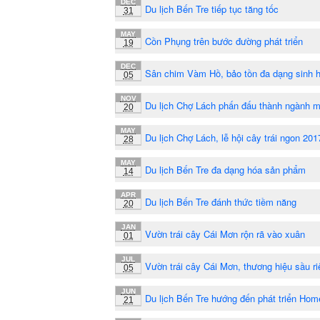
DEC
Du lịch Bến Tre tiếp tục tăng tốc
31
MAY
Cồn Phụng trên bước đường phát triển
19
DEC
Sân chim Vàm Hồ, bảo tồn đa dạng sinh 
05
NOV
Du lịch Chợ Lách phấn đấu thành ngành m
20
MAY
Du lịch Chợ Lách, lễ hội cây trái ngon 201
28
MAY
Du lịch Bến Tre đa dạng hóa sản phẩm
14
APR
Du lịch Bến Tre đánh thức tiềm năng
20
JAN
Vườn trái cây Cái Mơn rộn rã vào xuân
01
JUL
Vườn trái cây Cái Mơn, thương hiệu sầu r
05
JUN
Du lịch Bến Tre hướng đến phát triển Hom
21