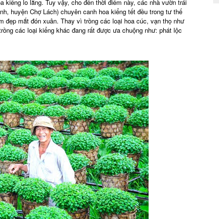
 kiểng lo lắng. Tuy vậy, cho đến thời điểm này, các nhà vườn trái
nh, huyện Chợ Lách) chuyên canh hoa kiểng tết đều trong tư thế
 đẹp mắt đón xuân. Thay vì trồng các loại hoa cúc, vạn thọ như
ồng các loại kiểng khác đang rất được ưa chuộng như: phát lộc