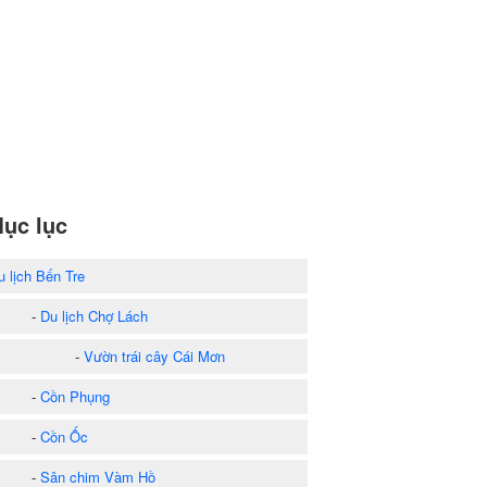
ục lục
u lịch Bến Tre
-
Du lịch Chợ Lách
-
Vườn trái cây Cái Mơn
-
Cồn Phụng
-
Cồn Ốc
-
Sân chim Vàm Hồ