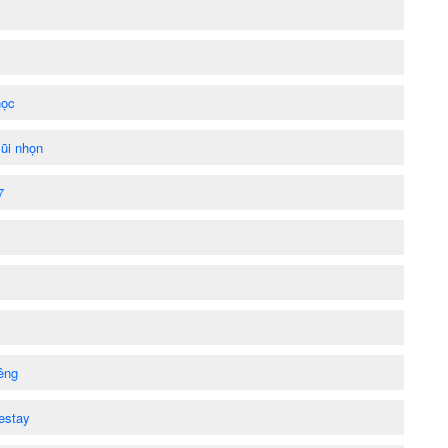
học
ũi nhọn
7
iêng
estay