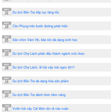
DEC
Du lịch Bến Tre tiếp tục tăng tốc
31
MAY
Cồn Phụng trên bước đường phát triển
19
DEC
Sân chim Vàm Hồ, bảo tồn đa dạng sinh học
05
NOV
Du lịch Chợ Lách phấn đấu thành ngành mũi nhọn
20
MAY
Du lịch Chợ Lách, lễ hội cây trái ngon 2017
28
MAY
Du lịch Bến Tre đa dạng hóa sản phẩm
14
APR
Du lịch Bến Tre đánh thức tiềm năng
20
JAN
Vườn trái cây Cái Mơn rộn rã vào xuân
01