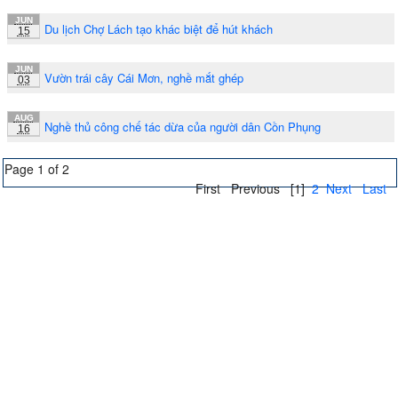
JUN
Du lịch Chợ Lách tạo khác biệt để hút khách
15
JUN
Vườn trái cây Cái Mơn, nghề mắt ghép
03
AUG
Nghề thủ công chế tác dừa của người dân Cồn Phụng
16
Page 1 of 2
First
Previous
[1]
2
Next
Last