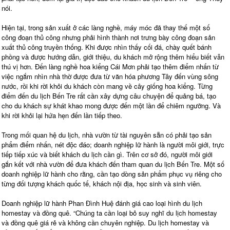
nói.
Hiện tại, trong sản xuất ở các làng nghề, máy móc đã thay thế một số
công đoạn thủ công nhưng phải hình thành nơi trưng bày công đoạn sản
xuất thủ công truyền thống. Khi được nhìn thấy cối đá, chày quết bánh
phồng và được hướng dẫn, giới thiệu, du khách mở rộng thêm hiểu biết vẫn
thú vị hơn. Đến làng nghề hoa kiểng Cái Mơn phải tạo thêm điểm nhấn từ
việc ngắm nhìn nhà thờ được đưa từ văn hóa phương Tây đến vùng sông
nước, rồi khi rời khỏi du khách còn mang về cây giống hoa kiểng. Từng
điểm đến du lịch Bến Tre rất cần xây dựng câu chuyện để quảng bá, tạo
cho du khách sự khát khao mong được đến một lần để chiêm ngưỡng. Và
khi rời khỏi lại hứa hẹn đến lần tiếp theo.
Trong mối quan hệ du lịch, nhà vườn từ tài nguyên sẵn có phải tạo sản
phẩm điểm nhấn, nét độc đáo; doanh nghiệp lữ hành là người môi giới, trực
tiếp tiếp xúc và biết khách du lịch cần gì. Trên cơ sở đó, người môi giới
gắn kết với nhà vườn để đưa khách đến tham quan du lịch Bến Tre. Một số
doanh nghiệp lữ hành cho rằng, cần tạo dòng sản phẩm phục vụ riêng cho
từng đối tượng khách quốc tế, khách nội địa, học sinh và sinh viên.
Doanh nghiệp lữ hành Phan Đình Huệ đánh giá cao loại hình du lịch
homestay và đồng quê. “Chúng ta cần loại bỏ suy nghĩ du lịch homestay
và đồng quê giá rẻ và không cần chuyên nghiệp. Du lịch homestay và