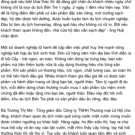
đồng quê nếu biết khai thác thì dễ dàng giữ chân du khách nhiều ngày chứ
không chỉ là tour du lịch Bến Tre 1 ngày, 2 ngày 1 đêm như hiện nay. Vấn
đề là từng điểm đến phải có sản phẩm đặc sản riêng, môi trường sạch
đẹp, hộ dân được bồi dưỡng, được huấn luyện làm du lịch chuyên nghiệp.
Đầu tư làm du lịch homestay, đồng quê hầu như không có rủi ro. Bởi nếu
khách tham quan không đến, nhà cửa hộ dân vẫn sạch đẹp” - ông Huệ
nhận định.
Một số doanh nghiệp lữ hành đề cập đến việc phát huy thế mạnh nông
nghiệp kết hợp du lịch sinh thái. Đơn cử hàng năm trên địa bàn tỉnh diễn ra
lễ hội Cây - trái ngon, an toàn. Không nên dừng lại trưng bày, bán sản
phẩm mà tiến thêm bước nữa là xây dựng thương hiệu cho từng sản
phẩm. Khi sản phẩm có thương hiệu, tức ngon, chất lượng cao, an toàn thì
có thể tiến hành đấu giá. Nhiều khách tham gia đấu giá để có được sản
phẩm và hãnh diện mang về tặng bạn bè, người thân. Tâm lý người đi du
lịch, mỗi điểm dừng chân thường muốn mua 1 sản phẩm lưu niệm minh
chứng đã đến hoặc tặng cho bạn bè, người thân. Điều này đòi hỏi mỗi
điểm, khu du lịch Bến Tre phải có sản phẩm dấu ấn riêng, độc đáo.
Bà Trương Thị Nhi - Tổng giám đốc Công ty TNHH Thương mại Lô Hội cho
rằng, khách tham quan du lịch miền quê sông nước miệt vườn mong muốn
được chiêm ngưỡng sự khác biệt. Hàng ngày, họ đến siêu thị, hay ra chợ
mua trái cây về ăn nay vào tận vườn, mắt nhìn thấy cây trồng, tay hái trái
thưởng thức thì rất thú vị. Tuy vậy, du khách luôn quan tâm đến vệ sinh