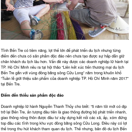
Tỉnh Bến Tre có tiềm năng, lợi thế lớn để phát triển du lịch nhưng từng
điểm đến chưa có sản phẩm độc đáo nên chưa tạo được sự hấp dẫn giữ
chân khách du lịch lâu hơn. Vấn đề này được các doanh nghiệp lữ hành tại
TP. Hồ Chí Minh nêu ra tại hội thảo “Liên kết xúc tiến thương mại du lịch
Bến Tre gắn với vùng đồng bằng sông Cửu Long” nằm trong khuôn khổ
“Tuần lễ giới thiệu sản phẩm của doanh nghiệp TP. Hồ Chí Minh năm 2017”
tại Bến Tre.
Điểm đến thiếu sản phẩm độc đáo
Doanh nghiệp lữ hành Nguyễn Thanh Thủy cho biết: “5 năm tôi mới có dịp
trở lại Bến Tre, ấn tượng đầu tiên là giao thông đường bộ phát triển nhanh,
giao thông nông thôn được đầu tư xây dựng kết nối các xã, ấp, xóm đứng
top đầu các tỉnh trong khu vực đồng bằng sông Cửu Long. Điều này có lợi
thế trong thu hút khách tham quan du lịch. Thế nhưng, bản đồ du lịch Bến