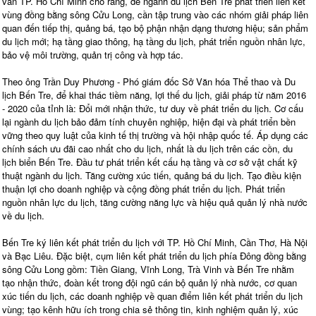
văn TP. Hồ Chí Minh cho rằng, để ngành du lịch Bến Tre phát triển liên kết
vùng đồng bằng sông Cửu Long, cần tập trung vào các nhóm giải pháp liên
quan đến tiếp thị, quảng bá, tạo bộ phận nhận dạng thương hiệu; sản phẩm
du lịch mới; hạ tầng giao thông, hạ tầng du lịch, phát triển nguồn nhân lực,
bảo vệ môi trường, quản trị công và hợp tác.
Theo ông Trần Duy Phương - Phó giám đốc Sở Văn hóa Thể thao và Du
lịch Bến Tre, để khai thác tiềm năng, lợi thế du lịch, giải pháp từ năm 2016
- 2020 của tỉnh là: Đổi mới nhận thức, tư duy về phát triển du lịch. Cơ cấu
lại ngành du lịch bảo đảm tính chuyên nghiệp, hiện đại và phát triển bền
vững theo quy luật của kinh tế thị trường và hội nhập quốc tế. Áp dụng các
chính sách ưu đãi cao nhất cho du lịch, nhất là du lịch trên các cồn, du
lịch biển Bến Tre. Đầu tư phát triển kết cấu hạ tầng và cơ sở vật chất kỹ
thuật ngành du lịch. Tăng cường xúc tiến, quảng bá du lịch. Tạo điều kiện
thuận lợi cho doanh nghiệp và cộng đồng phát triển du lịch. Phát triển
nguồn nhân lực du lịch, tăng cường năng lực và hiệu quả quản lý nhà nước
về du lịch.
Bến Tre ký liên kết phát triển du lịch với TP. Hồ Chí Minh, Cần Thơ, Hà Nội
và Bạc Liêu. Đặc biệt, cụm liên kết phát triển du lịch phía Đông đồng bằng
sông Cửu Long gồm: Tiền Giang, Vĩnh Long, Trà Vinh và Bến Tre nhằm
tạo nhận thức, đoàn kết trong đội ngũ cán bộ quản lý nhà nước, cơ quan
xúc tiến du lịch, các doanh nghiệp về quan điểm liên kết phát triển du lịch
vùng; tạo kênh hữu ích trong chia sẻ thông tin, kinh nghiệm quản lý, xúc