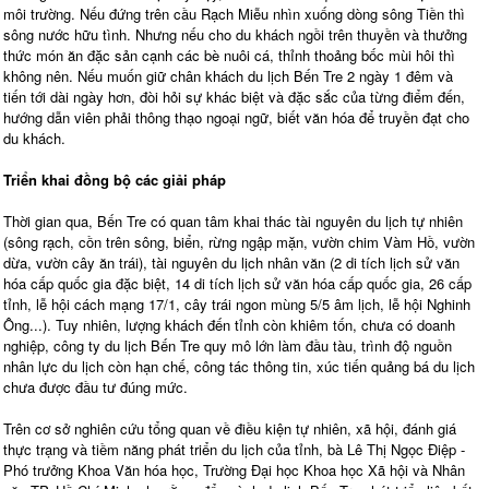
môi trường. Nếu đứng trên cầu Rạch Miễu nhìn xuống dòng sông Tiền thì
sông nước hữu tình. Nhưng nếu cho du khách ngồi trên thuyền và thưởng
thức món ăn đặc sản cạnh các bè nuôi cá, thỉnh thoảng bốc mùi hôi thì
không nên. Nếu muốn giữ chân khách du lịch Bến Tre 2 ngày 1 đêm và
tiến tới dài ngày hơn, đòi hỏi sự khác biệt và đặc sắc của từng điểm đến,
hướng dẫn viên phải thông thạo ngoại ngữ, biết văn hóa để truyền đạt cho
du khách.
Triển khai đồng bộ các giải pháp
Thời gian qua, Bến Tre có quan tâm khai thác tài nguyên du lịch tự nhiên
(sông rạch, cồn trên sông, biển, rừng ngập mặn, vườn chim Vàm Hồ, vườn
dừa, vườn cây ăn trái), tài nguyên du lịch nhân văn (2 di tích lịch sử văn
hóa cấp quốc gia đặc biệt, 14 di tích lịch sử văn hóa cấp quốc gia, 26 cấp
tỉnh, lễ hội cách mạng 17/1, cây trái ngon mùng 5/5 âm lịch, lễ hội Nghinh
Ông...). Tuy nhiên, lượng khách đến tỉnh còn khiêm tốn, chưa có doanh
nghiệp, công ty du lịch Bến Tre quy mô lớn làm đầu tàu, trình độ nguồn
nhân lực du lịch còn hạn chế, công tác thông tin, xúc tiến quảng bá du lịch
chưa được đầu tư đúng mức.
Trên cơ sở nghiên cứu tổng quan về điều kiện tự nhiên, xã hội, đánh giá
thực trạng và tiềm năng phát triển du lịch của tỉnh, bà Lê Thị Ngọc Điệp -
Phó trưởng Khoa Văn hóa học, Trường Đại học Khoa học Xã hội và Nhân