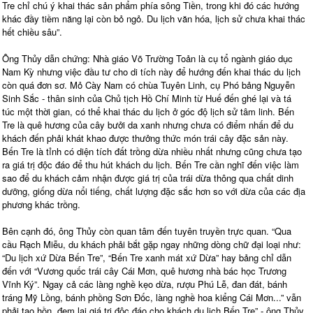
Tre chỉ chú ý khai thác sản phẩm phía sông Tiền, trong khi đó các hướng
khác đầy tiềm năng lại còn bỏ ngỏ. Du lịch văn hóa, lịch sử chưa khai thác
hết chiều sâu”.
Ông Thủy dẫn chứng: Nhà giáo Võ Trường Toản là cụ tổ ngành giáo dục
Nam Kỳ nhưng việc đầu tư cho di tích này để hướng đến khai thác du lịch
còn quá đơn sơ. Mỏ Cày Nam có chùa Tuyên Linh, cụ Phó bảng Nguyễn
Sinh Sắc - thân sinh của Chủ tịch Hồ Chí Minh từ Huế đến ghé lại và tá
túc một thời gian, có thể khai thác du lịch ở góc độ lịch sử tâm linh. Bến
Tre là quê hương của cây bưởi da xanh nhưng chưa có điểm nhấn để du
khách đến phải khát khao được thưởng thức món trái cây đặc sản này.
Bến Tre là tỉnh có diện tích đất trồng dừa nhiều nhất nhưng cũng chưa tạo
ra giá trị độc đáo để thu hút khách du lịch. Bến Tre cần nghĩ đến việc làm
sao để du khách cảm nhận được giá trị của trái dừa thông qua chất dinh
dưỡng, giống dừa nổi tiếng, chất lượng đặc sắc hơn so với dừa của các địa
phương khác trồng.
Bên cạnh đó, ông Thủy còn quan tâm đến tuyên truyền trực quan. “Qua
cầu Rạch Miễu, du khách phải bắt gặp ngay những dòng chữ đại loại như:
“Du lịch xứ Dừa Bến Tre”, “Bến Tre xanh mát xứ Dừa” hay bảng chỉ dẫn
đến với “Vương quốc trái cây Cái Mơn, quê hương nhà bác học Trương
Vĩnh Ký”. Ngay cả các làng nghề kẹo dừa, rượu Phú Lễ, đan đát, bánh
tráng Mỹ Lồng, bánh phồng Sơn Đốc, làng nghề hoa kiểng Cái Mơn...” vẫn
phải tạo hồn, đem lại giá trị độc đáo cho khách du lịch Bến Tre” - ông Thủy