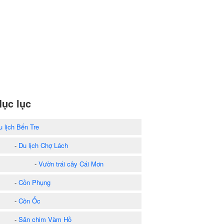
ục lục
u lịch Bến Tre
-
Du lịch Chợ Lách
-
Vườn trái cây Cái Mơn
-
Cồn Phụng
-
Cồn Ốc
-
Sân chim Vàm Hồ