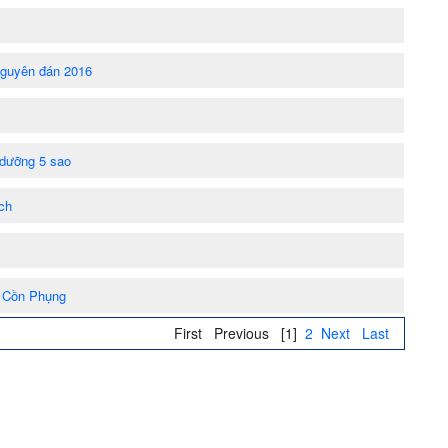
 nguyên đán 2016
 dưỡng 5 sao
ách
n Cồn Phụng
First
Previous
[1]
2
Next
Last