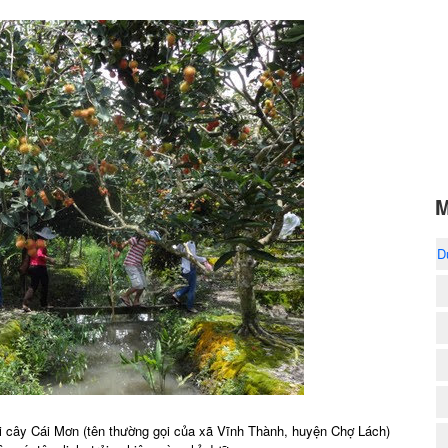
M
D
ái cây Cái Mơn (tên thường gọi của xã Vĩnh Thành, huyện Chợ Lách)