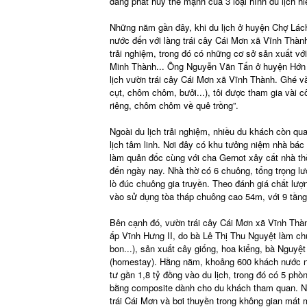
đang phát huy thế mạnh của 3 loại hình du lịch hi
Những năm gần đây, khi du lịch ở huyện Chợ Lách 
nước đến với làng trái cây Cái Mơn xã Vĩnh Thàn
trải nghiệm, trong đó có những cơ sở sản xuất vớ
Minh Thành... Ông Nguyễn Văn Tấn ở huyện Hớn Qu
lịch vườn trái cây Cái Mơn xã Vĩnh Thành. Ghé v
cụt, chôm chôm, bưởi...), tôi được tham gia vài 
riêng, chôm chôm về quê trồng”.
Ngoài du lịch trải nghiệm, nhiều du khách còn qu
lịch tâm linh. Nơi đây có khu tưởng niệm nhà bá
làm quản đốc cùng với cha Gernot xây cất nhà th
đến ngày nay. Nhà thờ có 6 chuông, tổng trọng l
lò đúc chuông gia truyền. Theo đánh giá chất lượ
vào sử dụng tòa tháp chuông cao 54m, với 9 tầng
Bên cạnh đó, vườn trái cây Cái Mơn xã Vĩnh Thành 
ấp Vĩnh Hưng II, do bà Lê Thị Thu Nguyệt làm ch
bon...), sản xuất cây giống, hoa kiểng, bà Nguyệ
(homestay). Hằng năm, khoảng 600 khách nước ngo
tư gần 1,8 tỷ đồng vào du lịch, trong đó có 5 ph
bằng composite dành cho du khách tham quan. Nhi
trái Cái Mơn và bơi thuyền trong không gian mát m