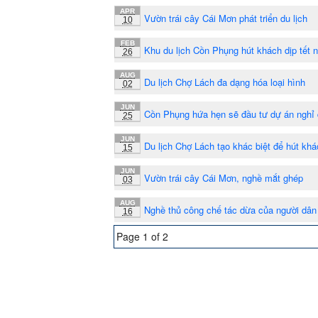
APR
Vườn trái cây Cái Mơn phát triển du lịch
10
FEB
Khu du lịch Cồn Phụng hút khách dịp tết
26
AUG
Du lịch Chợ Lách đa dạng hóa loại hình
02
JUN
Cồn Phụng hứa hẹn sẽ đầu tư dự án nghỉ
25
JUN
Du lịch Chợ Lách tạo khác biệt để hút kh
15
JUN
Vườn trái cây Cái Mơn, nghề mắt ghép
03
AUG
Nghề thủ công chế tác dừa của người dâ
16
Page 1 of 2