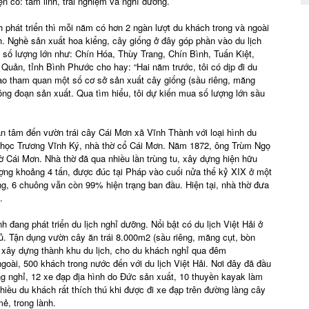
ện có: tâm linh, trải nghiệm và nghỉ dưỡng.
phát triển thì mỗi năm có hơn 2 ngàn lượt du khách trong và ngoài
h. Nghề sản xuất hoa kiểng, cây giống ở đây góp phần vào du lịch
i số lượng lớn như: Chín Hóa, Thùy Trang, Chín Bình, Tuấn Kiệt,
ản, tỉnh Bình Phước cho hay: “Hai năm trước, tôi có dịp đi du
ào tham quan một số cơ sở sản xuất cây giống (sầu riêng, măng
công đoạn sản xuất. Qua tìm hiểu, tôi dự kiến mua số lượng lớn sầu
an tâm đến vườn trái cây Cái Mơn xã Vĩnh Thành với loại hình du
c học Trương Vĩnh Ký, nhà thờ cổ Cái Mơn. Năm 1872, ông Trùm Ngọ
ờ Cái Mơn. Nhà thờ đã qua nhiều lần trùng tu, xây dựng hiện hữu
ượng khoảng 4 tấn, được đúc tại Pháp vào cuối nửa thế kỷ XIX ở một
ng, 6 chuông vẫn còn 99% hiện trạng ban đầu. Hiện tại, nhà thờ đưa
.
đang phát triển du lịch nghỉ dưỡng. Nổi bật có du lịch Việt Hải ở
ủ. Tận dụng vườn cây ăn trái 8.000m2 (sầu riêng, măng cụt, bòn
t xây dựng thành khu du lịch, cho du khách nghỉ qua đêm
ài, 500 khách trong nước đến với du lịch Việt Hải. Nơi đây đã đầu
òng nghỉ, 12 xe đạp địa hình do Đức sản xuất, 10 thuyền kayak làm
ều du khách rất thích thú khi được đi xe đạp trên đường làng cây
ẻ, trong lành.