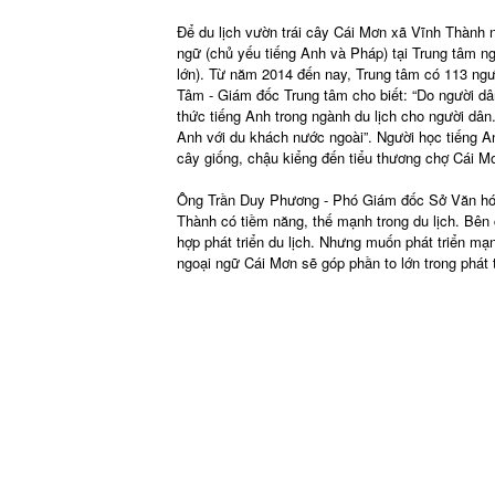
Để du lịch vườn trái cây Cái Mơn xã Vĩnh Thành 
ngữ (chủ yếu tiếng Anh và Pháp) tại Trung tâm n
lớn). Từ năm 2014 đến nay, Trung tâm có 113 ngư
Tâm - Giám đốc Trung tâm cho biết: “Do người dân 
thức tiếng Anh trong ngành du lịch cho người dân
Anh với du khách nước ngoài”. Người học tiếng An
cây giống, chậu kiểng đến tiểu thương chợ Cái Mơ
Ông Trần Duy Phương - Phó Giám đốc Sở Văn hóa 
Thành có tiềm năng, thế mạnh trong du lịch. Bên 
hợp phát triển du lịch. Nhưng muốn phát triển mạn
ngoại ngữ Cái Mơn sẽ góp phần to lớn trong phát t