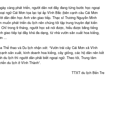
ngày càng phát triển, người dân nơi đây đang từng bước học ngoại
goại ngữ Cái Mơn tọa lạc tại ấp Vĩnh Bắc (bên cạnh cầu Cái Mơn
ời dân đến học Anh văn giao tiếp. Thạc sĩ Trương Nguyễn Minh
muốn phát triển du lịch nên chúng tôi tập trung truyền đạt kiến
. Chỉ trong 9 tháng, người học sẽ nói được, hiểu được bằng tiếng
h giao tiếp tại đây khá đa dạng, từ nhà vườn sản xuất hoa kiểng,
n ...
Thể thao và Du lịch nhận xét: “Vườn trái cây Cái Mơn xã Vĩnh
cạnh sản xuất, kinh doanh hoa kiểng, cây giống, các hộ dân nên kết
h du lịch thì người dân phải biết ngoại ngữ. Theo tôi, Trung tâm
riển du lịch ở Vĩnh Thành”.
TTXT du lịch Bến Tre