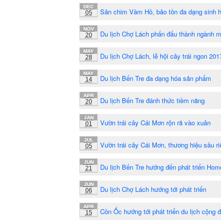
DEC
Sân chim Vàm Hồ, bảo tồn đa dạng sinh 
05
NOV
Du lịch Chợ Lách phấn đấu thành ngành m
20
MAY
Du lịch Chợ Lách, lễ hội cây trái ngon 201
28
MAY
Du lịch Bến Tre đa dạng hóa sản phẩm
14
APR
Du lịch Bến Tre đánh thức tiềm năng
20
JAN
Vườn trái cây Cái Mơn rộn rã vào xuân
01
JUL
Vườn trái cây Cái Mơn, thương hiệu sầu r
05
JUN
Du lịch Bến Tre hướng đến phát triển Hom
21
JUN
Du lịch Chợ Lách hướng tới phát triển
06
APR
Cồn Ốc hướng tới phát triển du lịch cộng 
15