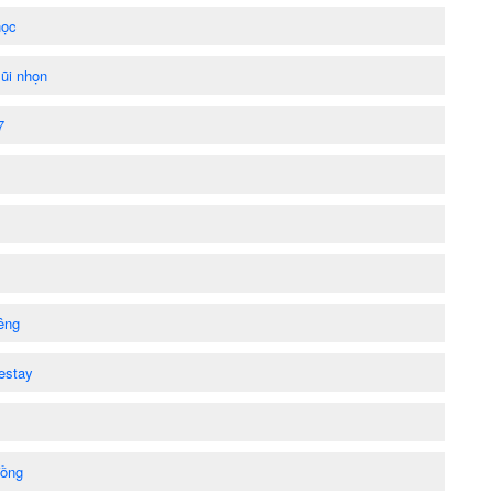
học
ũi nhọn
7
iêng
estay
đồng