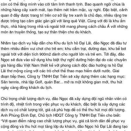
còn có thể lắng mình vào cõi tâm linh thanh tịnh. Bao quanh ngôi chùa là
những hàng cây xanh mát, tạo thêm nét trầm mặc, uy nghi. Đặc biệt, cảnh
quan ở đây được trang trí trên cơ sở lấy tre xanh là chủ đạo, nhiều rặng tre
được trồng tạo cảm giác gần gũi với làng quê Việt. Cùng với đó là khu ẩm
thực, nhà hàng trong nhà và ngoài trời mang phong cách châu Á với những
món ăn truyền thống, tạo sự thân thiện cho du khách.
Nhằm tạo dịch vụ hấp dẫn cho Khu du lịch hồ Đại Lải, đảo Ngọc đã đầu tư
thêm nhiều điểm vui chơi cho trẻ em; khu cắm trại, đường dạo, khu bể bơi
ngoài trời với diện tích 900m2 dành cho người lớn và trẻ em. Tới đây, đảo
Ngọc sẽ đưa vào sử dụng khu biệt thự nghỉ dưỡng hiện đại do các chuyên
gia hàng đầu Việt Nam thiết kế với phong cách độc đáo hướng ra hồ Đại
Lải thơ mộng cùng với các trò chơi thể thao mạo hiểm dưới nước. Giai
đoạn tiếp theo, Công ty TNHH Đạt Tiến sẽ xây dựng thêm các hạng mục:
Sân tennis, nhà tập Golf, quán Bar... mở ra một không gian mới, thu hút
ngày càng đông khách du lịch.
Chú trọng chất lượng dịch vụ, đảo Ngọc đã xây dựng đội ngũ nhân viên có
trình độ, nhiệt tình trong việc phục vụ du khách, đặc biệt là xây dựng các
dịch vụ có chất lượng tốt, giá cả phù hợp để có thể thu hút mọi đối tượng.
Anh Phùng Đình Đạt, Chủ tịch HĐQT Công ty TNHH Đạt Tiến cho biết:
“Với quan điểm nâng cao chất lượng phục vụ, giá cả bình dân để phục vụ
cộng đồng và thu hút mọi tầng lớp du khách, đảo Ngọc hồ Đại Lải đang tạo