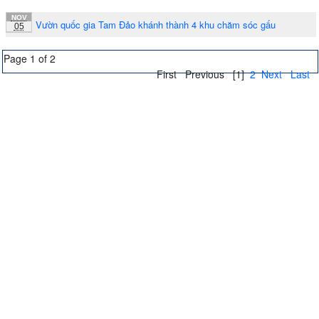
NOV
Vườn quốc gia Tam Đảo khánh thành 4 khu chăm sóc gấu
05
Page 1 of 2
First
Previous
[1]
2
Next
Last