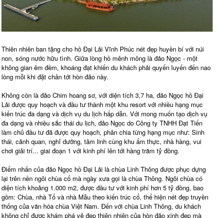
Thiên nhiên ban tặng cho hồ Đại Lải Vĩnh Phúc nét đẹp huyền bí với núi
non, sóng nước hữu tình. Giữa lòng hồ mênh mông là đảo Ngọc - một
không gian êm đềm, khoáng đạt khiến du khách phải quyến luyến đến nao
lòng mỗi khi đặt chân tới hòn đảo này.
Không còn là đảo Chim hoang sơ, với diện tích 3,7 ha, đảo Ngọc hồ Đại
Lải được quy hoạch và đầu tư thành một khu resort với nhiều hạng mục
kiến trúc đa dạng và dịch vụ du lịch hấp dẫn. Với mong muốn tạo dịch vụ
đa dạng và nhiều sắc thái du lịch, đảo Ngọc do Công ty TNHH Đạt Tiến
làm chủ đầu tư đã được quy hoạch, phân chia từng hạng mục như: Sinh
thái, cảnh quan, nghỉ dưỡng, tâm linh cùng khu ẩm thực, nhà hàng, vui
chơi giải trí... giai đoạn 1 với kinh phí lên tới hàng trăm tỷ đồng.
Điểm nhấn của đảo Ngọc hồ Đại Lải là chùa Linh Thông được phục dựng
lại trên nền ngôi chùa cổ mà ngày xưa gọi là chùa Thông. Ngôi chùa có
diện tích khoảng 1.000 m2, được đầu tư với kinh phí hơn 5 tỷ đồng, bao
gồm: Chùa, nhà Tổ và nhà Mẫu theo kiến trúc cổ, thể hiện nét đẹp truyền
thống của văn hóa chùa Việt Nam. Đến với chùa Linh Thông, du khách
không chỉ được khám phá vẻ đẹp thiên nhiên của hòn đảo xinh đẹp mà