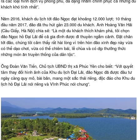
ra các loại hình dịch vụ phong phú, đa dạng nhằm chinh phục cả những du
khách khó tính nhất”.
Năm 2016, khách du lịch tới đảo Ngọc đạt khoảng 12.000 lượt; 10 tháng
đầu năm 2017, đảo đã thu hút gần 23.000 du khách. Anh Hoàng Văn Hải
(Cầu Giấy, Hà Nội) chia sẻ: “Là một du khách thích khám phá, tôi chọn
đảo Ngọc hồ Đại Lải để cả gia đình được đi thuyền ngắm cảnh. Đặt chân
tới đảo, chúng tôi cảm thấy rất hài lòng vì trên hòn đảo xinh đẹp này vừa
có thể dạo chơi, vừa có thể chiêm bái, lễ chùa và có dịp thưởng thức
những món ăn truyền thống của dân tộc”.
Ông Đoàn Văn Tiến, Chủ tịch UBND thị xã Phúc Yên cho biết: “Với quyết
tâm thay đổi hình ảnh của Khu du lịch Đại Lải, đảo Ngọc đã được đầu tư
ngày càng quy mô, bài bản, mang một sắc thái riêng, độc đáo cho Khu du
lịch hồ Đại Lải nói riêng và Vĩnh Phúc nói chung”.