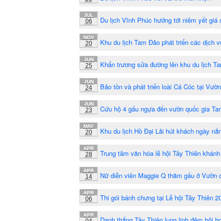
JUL
Du lịch Vĩnh Phúc hướng tới niêm yết giá 
06
NOV
Khu du lịch Tam Đảo phát triển các dịch v
20
JUN
Khẩn trương sửa đường lên khu du lịch T
25
JUN
Bảo tồn và phát triển loài Cá Cóc tại Vư
24
JUN
Cứu hộ 4 gấu ngựa đến vườn quốc gia T
23
MAY
Khu du lịch Hồ Đại Lải hút khách ngày nắ
20
APR
Trung tâm văn hóa lễ hội Tây Thiên khánh 
28
APR
Nữ diễn viên Maggie Q thăm gấu ở Vườn 
14
APR
Thi gói bánh chưng tại Lễ hội Tây Thiên 2
06
APR
Danh thắng Tây Thiên lung linh đêm hội h