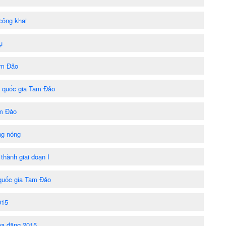
công khai
ụ
am Đảo
ờn quốc gia Tam Đảo
am Đảo
ng nóng
thành giai đoạn I
quốc gia Tam Đảo
015
oa đăng 2015