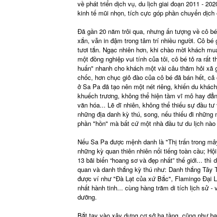
về phát triển dịch vụ, du lịch giai đoạn 2011 - 20
kinh tế mũi nhọn, tích cực góp phần chuyển dịch
Đã gần 20 năm trôi qua, nhưng ấn tượng về cô bé
xắn, vẫn in đậm trong tâm trí nhiều người. Cô bé 
tươi tắn. Ngạc nhiên hơn, khi chào mời khách mua
một đồng nghiệp vui tính của tôi, cô bé tỏ ra rất 
huấn" nhanh cho khách một vài câu thăm hỏi xã gi
chốc, hơn chục giỏ đào của cô bé đã bán hết, cả
ở Sa Pa đã tạo nên một nét riêng, khiến du khách
khuếch trương, không thể hiện tầm vĩ mô hay đẳn
văn hóa... Lẽ dĩ nhiên, không thể thiếu sự đầu tư 
những địa danh kỳ thú, song, nếu thiếu đi những n
phần "hồn" mà bất cứ một nhà đầu tư du lịch nào
Nếu Sa Pa được mệnh danh là "Thị trấn trong mây" 
những kỳ quan thiên nhiên nổi tiếng toàn cầu; Hộ
13 bãi biển “hoang sơ và đẹp nhất” thế giới... thì
quan và danh thắng kỳ thú như: Danh thắng Tây 
được ví như "Đà Lạt của xứ Bắc", Flamingo Đại Lả
nhất hành tinh... cùng hàng trăm di tích lịch sử -
dưỡng.
Bắt tay vào xây dựng cơ sở hạ tầng, cũng như ba