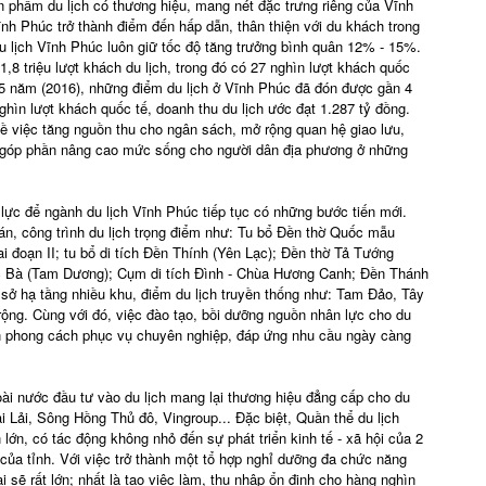
n phẩm du lịch có thương hiệu, mang nét đặc trưng riêng của Vĩnh
nh Phúc trở thành điểm đến hấp dẫn, thân thiện với du khách trong
 lịch Vĩnh Phúc luôn giữ tốc độ tăng trưởng bình quân 12% - 15%.
 triệu lượt khách du lịch, trong đó có 27 nghìn lượt khách quốc
au 5 năm (2016), những điểm du lịch ở Vĩnh Phúc đã đón được gần 4
ghìn lượt khách quốc tế, doanh thu du lịch ước đạt 1.287 tỷ đồng.
về việc tăng nguồn thu cho ngân sách, mở rộng quan hệ giao lưu,
à góp phần nâng cao mức sống cho người dân địa phương ở những
 lực để ngành du lịch Vĩnh Phúc tiếp tục có những bước tiến mới.
 án, công trình du lịch trọng điểm như: Tu bổ Đền thờ Quốc mẫu
i đoạn II; tu bổ di tích Đền Thính (Yên Lạc); Đền thờ Tả Tướng
 Bà (Tam Dương); Cụm di tích Đình - Chùa Hương Canh; Đền Thánh
 sở hạ tầng nhiều khu, điểm du lịch truyền thống như: Tam Đảo, Tây
rộng. Cùng với đó, việc đào tạo, bồi dưỡng nguồn nhân lực cho du
 nên phong cách phục vụ chuyên nghiệp, đáp ứng nhu cầu ngày càng
ài nước đầu tư vào du lịch mang lại thương hiệu đẳng cấp cho du
 Lải, Sông Hồng Thủ đô, Vingroup... Đặc biệt, Quần thể du lịch
lớn, có tác động không nhỏ đến sự phát triển kinh tế - xã hội của 2
ủa tỉnh. Với việc trở thành một tổ hợp nghỉ dưỡng đa chức năng
i sẽ rất lớn; nhất là tạo việc làm, thu nhập ổn định cho hàng nghìn