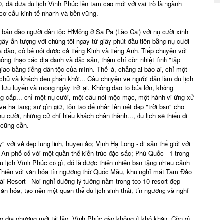
20, đã đưa du lịch Vĩnh Phúc lên tầm cao mới với vai trò là ngành
 cơ cấu kinh tế nhanh và bền vững.
 bán đào người dân tộc H'Mông ở Sa Pa (Lào Cai) với nụ cười xinh
gây ấn tượng với chúng tôi ngay từ giây phút đầu tiên bằng nụ cười
 đào, cô bé nói được cả tiếng Kinh và tiếng Anh. Tiếp chuyện với
thông thạo các địa danh và đặc sản, thậm chí còn nhiệt tình "tập
ao bằng tiếng dân tộc của mình. Thế là, chẳng ai bảo ai, chỉ một
 chủ và khách đều phấn khởi... Câu chuyện về người dân làm du lịch
 lưu luyến và mong ngày trở lại. Không đao to búa lớn, không
g cấp... chỉ một nụ cười, một câu nói mộc mạc, một hành vi ứng xử
về hạ tầng; sự gìn giữ, tôn tạo để nhân lên nét đẹp "trời ban" cho
ụ cười, những cử chỉ hiếu khách chân thành..., du lịch sẽ thiếu đi
 cũng cần.
với vẻ đẹp lung linh, huyền ảo; Vịnh Hạ Long - di sản thế giới với
i An phố cổ với một quần thể kiến trúc đặc sắc; Phú Quốc - 1 trong
 du lịch Vĩnh Phúc có gì, đó là được thiên nhiên ban tặng nhiều cảnh
Thiên với văn hóa tín ngưỡng thờ Quốc Mẫu, khu nghỉ mát Tam Đảo
i Resort - Nơi nghỉ dưỡng lý tưởng nằm trong top 10 resort đẹp
 văn hóa, tạo nên một quần thể du lịch sinh thái, tín ngưỡng và nghỉ
o địa phương mới tái lập, Vĩnh Phúc gặp không ít khó khăn. Còn gì