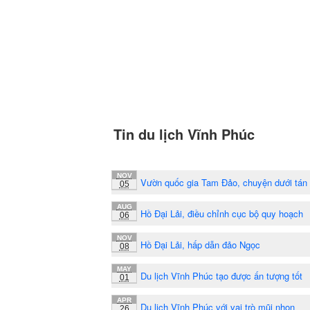
Tin du lịch Vĩnh Phúc
NOV
Vườn quốc gia Tam Đảo, chuyện dưới tán
05
AUG
Hồ Đại Lải, điều chỉnh cục bộ quy hoạch
06
NOV
Hồ Đại Lải, hấp dẫn đảo Ngọc
08
MAY
Du lịch Vĩnh Phúc tạo được ấn tượng tốt
01
APR
Du lịch Vĩnh Phúc với vai trò mũi nhọn
26