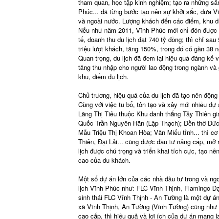
tham quan, học tập kinh nghiệm; tạo ra những sả
Phúc... đã từng bước tạo nên sự khởi sắc, đưa Vĩ
và ngoài nước. Lượng khách đến các điểm, khu du
Nếu như năm 2011, Vĩnh Phúc mới chỉ đón được 1,8
tế, doanh thu du lịch đạt 740 tỷ đồng; thì chỉ s
triệu lượt khách, tăng 150%, trong đó có gần 38 n
Quan trọng, du lịch đã đem lại hiệu quả đáng kể 
tăng thu nhập cho người lao động trong ngành v
khu, điểm du lịch.
Chủ trương, hiệu quả của du lịch đã tạo nên động
Cùng với việc tu bổ, tôn tạo và xây mới nhiều dự
Lăng Thị Tiêu thuộc Khu danh thắng Tây Thiên gia
Quốc Trần Nguyên Hãn (Lập Thạch); Đền thờ Đức
Mẫu Triệu Thị Khoan Hòa; Văn Miếu tỉnh... thì cơ
Thiên, Đại Lải... cũng được đầu tư nâng cấp, mở 
lịch được chú trọng và triển khai tích cực, tạo
cao của du khách.
Một số dự án lớn của các nhà đầu tư trong và ngo
lịch Vĩnh Phúc như: FLC Vĩnh Thịnh, Flamingo Đại
sinh thái FLC Vĩnh Thịnh - An Tường là một dự án 
xã Vĩnh Thịnh, An Tường (Vĩnh Tường) cũng như c
cao cấp, thì hiệu quả và lợi ích của dự án mang lạ