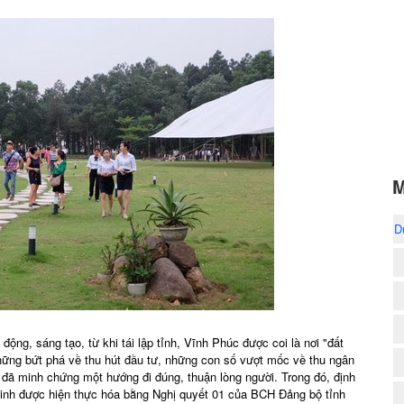
M
D
 động, sáng tạo, từ khi tái lập tỉnh, Vĩnh Phúc được coi là nơi "đất
hững bứt phá về thu hút đầu tư, những con số vượt mốc về thu ngân
.. đã minh chứng một hướng đi đúng, thuận lòng người. Trong đó, định
m linh được hiện thực hóa bằng Nghị quyết 01 của BCH Đảng bộ tỉnh