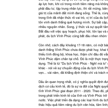
áp lực hơn, khi có trong mình tiềm năng mà không
phải đầu tư, tập trung nhân lực, thì rất mừng, b
giá trị của mảnh đất mình đang sống. Thế là, cùn
trong tỉnh đã nhận thức rõ vai trò, vị trí của du l
tôn vinh danh thắng quê hương mình. Sự bất cập, 
nhiều nguyên nhân. Song, ý thức và sự quyết tâm
Bắt đầu với việc quy hoạch, phục hồi, tôn tạo và 
phát, du lịch Vĩnh Phúc cũng bắt đầu nhen nhóm 
Còn nhớ, cách đây khoảng 17-18 năm, có một bài 
danh thắng Vĩnh Phúc chưa được phát huy, khai t
thiếu tính đồng bộ, khoa học, thậm chí đâu đó vẫn
Vĩnh Phúc dậm chân tại chỗ. Đó là một thực trạn
dụng. Thế là từ "Du lịch Vĩnh Phúc - Nghĩ mà lo" (
khác - nói về sự chuyển động của du lịch Vĩnh 
vẹn... vài năm, đã khẳng định thiện chí và trách
Dấu ấn quan trọng nhất, có ý nghĩa quyết định đư
dịch cơ cấu kinh tế, đó là sự ra đời của Nghị quy
tỉnh Vĩnh Phúc giai đoạn 2011 - 2020. Theo đó, 
trong phát triển kinh tế của tỉnh và Vĩnh Phúc tr
nước. Việc phát triển đa dạng các loại hình du lịch
thác hiệu quả tiềm năng du lịch văn hóa, tâm linh