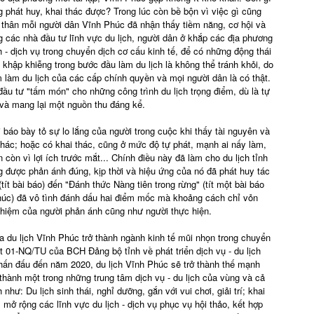
 phát huy, khai thác được? Trong lúc còn bề bộn vì việc gì cũng
ản thân mỗi người dân Vĩnh Phúc đã nhận thấy tiềm năng, cơ hội và
g các nhà đầu tư lĩnh vực du lịch, người dân ở khắp các địa phương
ịch - dịch vụ trong chuyển dịch cơ cấu kinh tế, để có những động thái
khập khiễng trong bước đầu làm du lịch là không thể tránh khỏi, do
 làm du lịch của các cấp chính quyền và mọi người dân là có thật.
đầu tư "tấm món" cho những công trình du lịch trọng điểm, dù là tự
và mang lại một nguồn thu đáng kể.
báo bày tỏ sự lo lắng của người trong cuộc khi thấy tài nguyên và
hác; hoặc có khai thác, cũng ở mức độ tự phát, mạnh ai nấy làm,
 còn vì lợi ích trước mắt... Chính điều này đã làm cho du lịch tỉnh
g được phản ánh đúng, kịp thời và hiệu ứng của nó đã phát huy tác
tít bài báo) đến "Đánh thức Nàng tiên trong rừng" (tít một bài báo
Phúc) đã vô tình đánh dấu hai điểm mốc mà khoảng cách chỉ vỏn
 nhiệm của người phản ánh cũng như người thực hiện.
a du lịch Vĩnh Phúc trở thành ngành kinh tế mũi nhọn trong chuyển
ết 01-NQ/TU của BCH Đảng bộ tỉnh về phát triển dịch vụ - du lịch
phấn đấu đến năm 2020, du lịch Vĩnh Phúc sẽ trở thành thế mạnh
ở thành một trong những trung tâm dịch vụ - du lịch của vùng và cả
 như: Du lịch sinh thái, nghỉ dưỡng, gắn với vui chơi, giải trí; khai
; mở rộng các lĩnh vực du lịch - dịch vụ phục vụ hội thảo, kết hợp