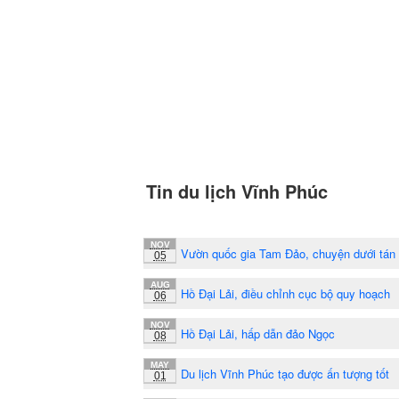
Tin du lịch Vĩnh Phúc
NOV
Vườn quốc gia Tam Đảo, chuyện dưới tán
05
AUG
Hồ Đại Lải, điều chỉnh cục bộ quy hoạch
06
NOV
Hồ Đại Lải, hấp dẫn đảo Ngọc
08
MAY
Du lịch Vĩnh Phúc tạo được ấn tượng tốt
01