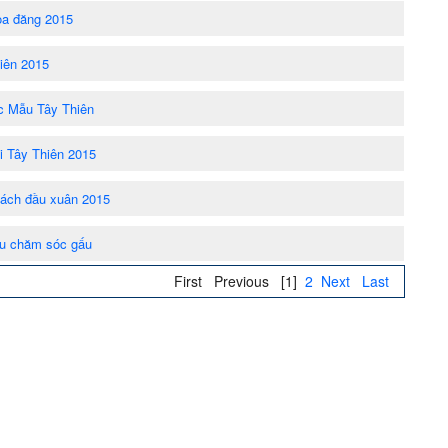
oa đăng 2015
iên 2015
c Mẫu Tây Thiên
i Tây Thiên 2015
hách đầu xuân 2015
hu chăm sóc gấu
First
Previous
[1]
2
Next
Last