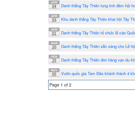
APR
Danh thắng Tây Thiên lung linh đêm hội h
04
APR
Khu danh thắng Tây Thiên khai hội Tây Th
03
APR
Danh thắng Tây Thiên tổ chức lễ cáo Quố
01
MAR
Danh thắng Tây Thiên sẵn sàng cho Lễ hộ
20
FEB
Danh thắng Tây Thiên đón hàng vạn du k
25
NOV
Vườn quốc gia Tam Đảo khánh thành 4 k
05
Page 1 of 2