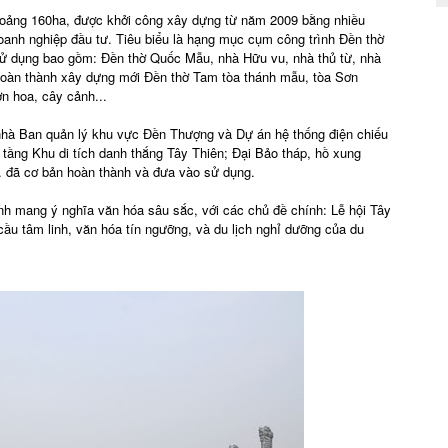
hoảng 160ha, được khởi công xây dựng từ năm 2009 bằng nhiều
anh nghiệp đầu tư. Tiêu biểu là hạng mục cụm công trình Đền thờ
sử dụng bao gồm: Đền thờ Quốc Mẫu, nhà Hữu vu, nhà thủ từ, nhà
ã hoàn thành xây dựng mới Đền thờ Tam tòa thánh mẫu, tòa Sơn
n hoa, cây cảnh...
 nhà Ban quản lý khu vực Đền Thượng và Dự án hệ thống điện chiếu
ạ tầng Khu di tích danh thắng Tây Thiên; Đại Bảo tháp, hồ xung
. đã cơ bản hoàn thành và đưa vào sử dụng.
nh mang ý nghĩa văn hóa sâu sắc, với các chủ đề chính: Lễ hội Tây
cầu tâm linh, văn hóa tín ngưỡng, và du lịch nghỉ dưỡng của du