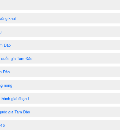
công khai
ụ
am Đảo
ờn quốc gia Tam Đảo
am Đảo
ng nóng
thành giai đoạn I
quốc gia Tam Đảo
015