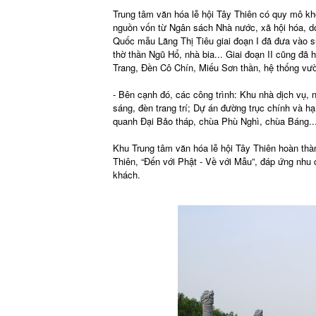
Trung tâm văn hóa lễ hội Tây Thiên có quy mô k
nguồn vốn từ Ngân sách Nhà nước, xã hội hóa, do
Quốc mẫu Lăng Thị Tiêu giai đoạn I đã đưa vào 
thờ thần Ngũ Hổ, nhà bia... Giai đoạn II cũng đ
Trang, Đền Cô Chín, Miếu Sơn thần, hệ thống vườ
- Bên cạnh đó, các công trình: Khu nhà dịch vụ,
sáng, đèn trang trí; Dự án đường trục chính và h
quanh Đại Bảo tháp, chùa Phù Nghì, chùa Báng..
Khu Trung tâm văn hóa lễ hội Tây Thiên hoàn thà
Thiên, “Đến với Phật - Về với Mẫu”, đáp ứng nhu 
khách.