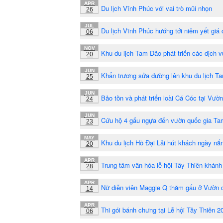
APR
Du lịch Vĩnh Phúc với vai trò mũi nhọn
26
JUL
Du lịch Vĩnh Phúc hướng tới niêm yết giá 
06
NOV
Khu du lịch Tam Đảo phát triển các dịch v
20
JUN
Khẩn trương sửa đường lên khu du lịch T
25
JUN
Bảo tồn và phát triển loài Cá Cóc tại Vư
24
JUN
Cứu hộ 4 gấu ngựa đến vườn quốc gia T
23
MAY
Khu du lịch Hồ Đại Lải hút khách ngày nắ
20
APR
Trung tâm văn hóa lễ hội Tây Thiên khánh 
28
APR
Nữ diễn viên Maggie Q thăm gấu ở Vườn 
14
APR
Thi gói bánh chưng tại Lễ hội Tây Thiên 2
06