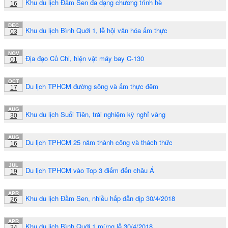
Khu du lịch Đầm Sen đa dạng chương trình hè
16
DEC
Khu du lịch Bình Quới 1, lễ hội văn hóa ẩm thực
03
NOV
Địa đạo Củ Chi, hiện vật máy bay C-130
01
OCT
Du lịch TPHCM đường sông và ẩm thực đêm
17
AUG
Khu du lịch Suối Tiên, trải nghiệm kỳ nghỉ vàng
30
AUG
Du lịch TPHCM 25 năm thành công và thách thức
16
JUL
Du lịch TPHCM vào Top 3 điểm đến châu Á
19
APR
Khu du lịch Đầm Sen, nhiều hấp dẫn dịp 30/4/2018
26
APR
Khu du lịch Bình Quới 1 mừng lễ 30/4/2018
24