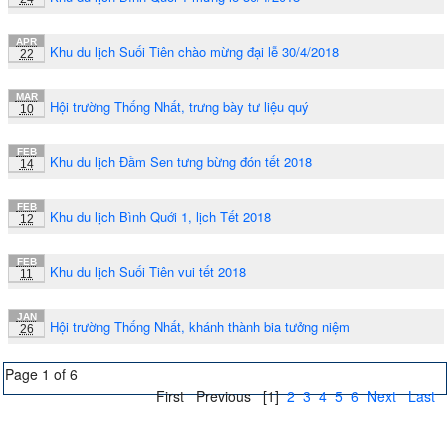
APR
Khu du lịch Suối Tiên chào mừng đại lễ 30/4/2018
22
MAR
Hội trường Thống Nhất, trưng bày tư liệu quý
10
FEB
Khu du lịch Đầm Sen tưng bừng đón tết 2018
14
FEB
Khu du lịch Bình Quới 1, lịch Tết 2018
12
FEB
Khu du lịch Suối Tiên vui tết 2018
11
JAN
Hội trường Thống Nhất, khánh thành bia tưởng niệm
26
Page 1 of 6
First
Previous
[1]
2
3
4
5
6
Next
Last