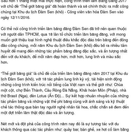
Sau hơn 1 tháng miệt mài thực hiện, công trình triển lãm Băng Đăng 2017
với chủ đề “Thế giới băng giá” đã hoàn thành và sẽ chính thức ra mắt công
chúng tại Khu du lịch Đầm Sen (khô) - Công viên văn hóa Đầm Sen vào
ngày 12/11/2016.
Có thể nói công trình triển lãm băng đăng Đầm Sen đã trở nên quen thuộc
với người dân TPHCM, qua 18 lần tổ chức triển lãm băng đăng, với mong
muốn giới thiệu loại hình nghệ thuật điêu khắc độc đáo trên băng đến đông
đảo công chúng, mỗi năm Khu du lịch Đầm Sen (khô) đều bỏ ra nhiều tâm
huyết để mang đến những tác phẩm băng đăng đặc sắc, và ấn tượng nhất
đến với du khách, để mỗi năm đẹp hơn, mới hơn, lung linh và màu sắc
hơn.
“Thế giới băng giá” là chủ đề của triển lãm băng đăng năm 2017 tại Khu du
lịch Đầm Sen (khô), với 18 tác phẩm lung linh kỳ vỹ, tái hiện sinh động
những công trình kiến trúc nổi tiếng của Việt nam và thế giới như: Chùa
một cột, chợ Bến Thành, Cầu Rồng Đà Nẵng, Khải hoàn Môn (Pháp), nhà
thờ Brasil (Nga), đền Lotus (Ấn Độ)... Sự kết hợp nhuần nhuyễn của những
tác phẩm băng và những vật thể phi băng cùng với ánh sáng và kỹ thuật
chế tác thông qua bàn tay người nghệ nhân tài hoa, chắc chắn sẽ đem đến
một đợt triễn lãm thật độc đáo và ấn tượng.
Nét mới và đột phá của công trình năm nay đó là sự tương tác với du
khách thông qua các tác phẩm như: quầy bar, bàn ghế, xe hơi cổ làm bằng