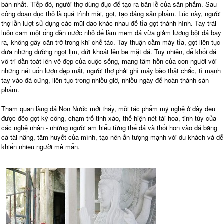
bản nhất. Tiếp đó, người thợ dùng đục để tạo ra bản lề của sản phẩm. Sau
công đoạn đục thô là quá trình mài, gọt, tạo dáng sản phẩm. Lúc này, người
thợ lần lượt sử dụng các mũi dao khác nhau để tỉa gọt thành hình. Tay trái
luôn cầm một ống dẫn nước nhỏ để làm mềm đá vừa giảm lượng bột đá bay
ra, không gây cản trở trong khi chế tác. Tay thuận cầm máy tỉa, gọt liên tục
đưa những đường ngọt lịm, dứt khoát lên bề mặt đá. Tuy nhiên, để khối đá
vô tri dần toát lên vẻ đẹp của cuộc sống, mang tâm hồn của con người với
những nét uốn lượn đẹp mắt, người thợ phải ghì máy bào thật chắc, tì mạnh
tay vào đá cứng, liên tục trong nhiều giờ, nhiều ngày để hoàn thành sản
phẩm.
Tham quan làng đá Non Nước mới thấy, mỗi tác phẩm mỹ nghệ ở đây đều
được đẻo gọt kỳ công, chạm trổ tinh xảo, thể hiện nét tài hoa, tinh túy của
các nghệ nhân - những người am hiểu từng thế đá và thổi hồn vào đá bằng
cả tài năng, tâm huyết của mình, tạo nên ấn tượng mạnh với du khách và dễ
khiến nhiều người mê mẩn.