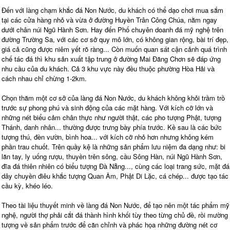
Đến với làng chạm khắc đá Non Nước, du khách có thể dạo chơi mua sắm
tại các cửa hàng nhỏ và vừa ở đường Huyền Trân Công Chúa, nằm ngay
dưới chân núi Ngũ Hành Sơn. Hay đến Phố chuyên doanh đá mỹ nghệ trên
đường Trường Sa, với các cơ sở quy mô lớn, có không gian rộng, bài trí đẹp,
giá cả cũng được niêm yết rõ ràng... Còn muốn quan sát cận cảnh quá trình
chế tác đá thì khu sản xuất tập trung ở đường Mai Đăng Chơn sẽ đáp ứng
nhu cầu của du khách. Cả 3 khu vực này đều thuộc phường Hòa Hải và
cách nhau chỉ chừng 1-2km.
Chọn thăm một cơ sở của làng đá Non Nước, du khách không khỏi trầm trồ
trước sự phong phú và sinh động của các mặt hàng. Với kích cỡ lớn và
những nét biểu cảm chân thực như người thật, các pho tượng Phật, tượng
Thánh, danh nhân... thường được trưng bày phía trước. Kề sau là các bức
tượng thú, đèn vườn, bình hoa... với kích cỡ nhỏ hơn nhưng không kém
phần trau chuốt. Trên quầy kệ là những sản phẩm lưu niệm đa dạng như: bi
lăn tay, ly uống rượu, thuyền trên sông, cầu Sông Hàn, núi Ngũ Hành Sơn,
đĩa đá thiên nhiên có biểu tượng Đà Nẵng..., cùng các loại trang sức, mặt đá
dây chuyền điêu khắc tượng Quan Âm, Phật Di Lặc, cá chép... được tạo tác
cầu kỳ, khéo léo.
Theo tài liệu thuyết minh về làng đá Non Nước, để tạo nên một tác phẩm mỹ
nghệ, người thợ phải cắt đá thành hình khối tùy theo từng chủ đề, rồi mường
tượng về sản phẩm trước để căn chỉnh và phác họa những đường nét cơ