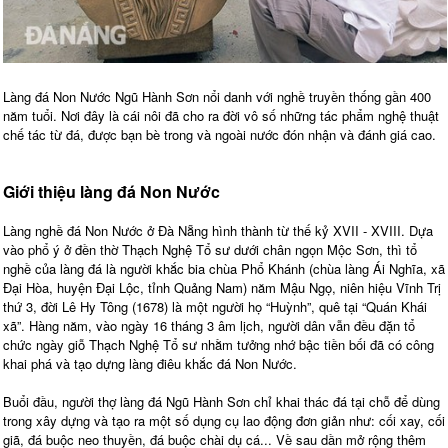
Làng đá Non Nước Ngũ Hành Sơn nổi danh với nghề truyền thống gần 400
năm tuổi. Nơi đây là cái nôi đã cho ra đời vô số những tác phẩm nghệ thuật
chế tác từ đá, được bạn bè trong và ngoài nước đón nhận và đánh giá cao.
Giới thiệu làng đá Non Nước
Làng nghề đá Non Nước ở Đà Nẵng hình thành từ thế kỷ XVII - XVIII. Dựa
vào phổ ý ở đền thờ Thạch Nghệ Tổ sư dưới chân ngọn Mộc Sơn, thì tổ
nghề của làng đá là người khắc bia chùa Phổ Khánh (chùa làng Ái Nghĩa, xã
Đại Hòa, huyện Đại Lộc, tỉnh Quảng Nam) năm Mậu Ngọ, niên hiệu Vĩnh Trị
thứ 3, đời Lê Hy Tông (1678) là một người họ “Huỳnh”, quê tại “Quán Khái
xã”. Hàng năm, vào ngày 16 tháng 3 âm lịch, người dân vẫn đều đặn tổ
chức ngày giỗ Thạch Nghệ Tổ sư nhằm tưởng nhớ bậc tiền bối đã có công
khai phá và tạo dựng làng điêu khắc đá Non Nước.
Buổi đầu, người thợ làng đá Ngũ Hành Sơn chỉ khai thác đá tại chỗ để dùng
trong xây dựng và tạo ra một số dụng cụ lao động đơn giản như: cối xay, cối
giã, đá buộc neo thuyền, đá buộc chài dụ cá... Về sau dần mở rộng thêm