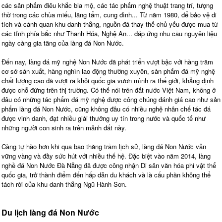
các sản phẩm điêu khắc bia mộ, các tác phẩm nghệ thuật trang trí, tượng
thờ trong các chùa miếu, lăng tẩm, cung đình... Từ năm 1980, để bảo vệ di
tích và cảnh quan khu danh thắng, nguồn đá thay thế chủ yếu được mua từ
các tỉnh phía bắc như Thanh Hóa, Nghệ An... đáp ứng nhu cầu nguyên liệu
ngày càng gia tăng của làng đá Non Nước.
Đến nay, làng đá mỹ nghệ Non Nước đã phát triển vượt bậc với hàng trăm
cơ sở sản xuất, hàng nghìn lao động thường xuyên, sản phẩm đá mỹ nghệ
chất lượng cao đã vượt ra khỏi quốc gia vươn mình ra thế giới, khẳng định
được chỗ đứng trên thị trường. Có thể nói trên đất nước Việt Nam, không ở
đâu có những tác phẩm đá mỹ nghệ được công chúng đánh giá cao như sản
phẩm làng đá Non Nước, cũng không đâu có nhiều nghệ nhân chế tác đá
được vinh danh, đạt nhiều giải thưởng uy tín trong nước và quốc tế như
những người con sinh ra trên mảnh đất này.
Càng tự hào hơn khi qua bao thăng trầm lịch sử, làng đá Non Nước vẫn
vững vàng và đầy sức hút với nhiều thế hệ. Đặc biệt vào năm 2014, làng
nghề đá Non Nước Đà Nẵng đã được công nhận Di sản văn hóa phi vật thể
quốc gia, trở thành điểm đến hấp dẫn du khách và là cấu phần không thể
tách rời của khu danh thắng Ngũ Hành Sơn.
Du lịch làng đá Non Nước