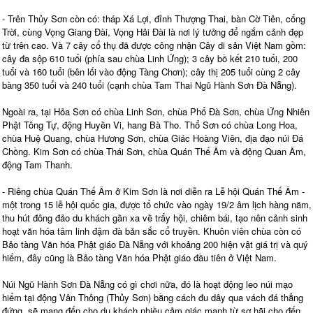
- Trên Thủy Sơn còn có: tháp Xá Lợi, đỉnh Thượng Thai, bàn Cờ Tiên, cổng
Trời, cùng Vọng Giang Đài, Vọng Hải Đài là nơi lý tưởng để ngắm cảnh đẹp
từ trên cao. Và 7 cây cổ thụ đã được công nhận Cây di sản Việt Nam gồm:
cây đa sộp 610 tuổi (phía sau chùa Linh Ứng); 3 cây bồ kết 210 tuổi, 200
tuổi và 160 tuổi (bên lối vào động Tàng Chơn); cây thị 205 tuổi cùng 2 cây
bàng 350 tuổi và 240 tuổi (cạnh chùa Tam Thai Ngũ Hành Sơn Đà Nẵng).
Ngoài ra, tại Hỏa Sơn có chùa Linh Sơn, chùa Phổ Đà Sơn, chùa Ứng Nhiên
Phật Tông Tự, động Huyền Vi, hang Bà Tho. Thổ Sơn có chùa Long Hoa,
chùa Huệ Quang, chùa Hương Sơn, chùa Giác Hoàng Viên, địa đạo núi Đá
Chồng. Kim Sơn có chùa Thái Sơn, chùa Quán Thế Âm và động Quan Âm,
động Tam Thanh.
- Riêng chùa Quán Thế Âm ở Kim Sơn là nơi diễn ra Lễ hội Quán Thế Âm -
một trong 15 lễ hội quốc gia, được tổ chức vào ngày 19/2 âm lịch hàng năm,
thu hút đông đảo du khách gần xa về trẩy hội, chiêm bái, tạo nên cảnh sinh
hoạt văn hóa tâm linh đậm đà bản sắc cổ truyền. Khuôn viên chùa còn có
Bảo tàng Văn hóa Phật giáo Đà Nẵng với khoảng 200 hiện vật giá trị và quý
hiếm, đây cũng là Bảo tàng Văn hóa Phật giáo đầu tiên ở Việt Nam.
Núi Ngũ Hành Sơn Đà Nẵng có gì chơi nữa, đó là hoạt động leo núi mạo
hiểm tại động Vân Thông (Thủy Sơn) bằng cách đu dây qua vách đá thẳng
đứng, sẽ mang đến cho du khách nhiều cảm giác mạnh từ sợ hãi cho đến