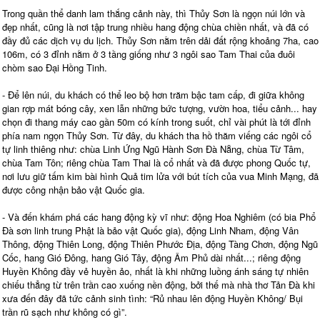
Trong quần thể danh lam thắng cảnh này, thì Thủy Sơn là ngọn núi lớn và
đẹp nhất, cũng là nơi tập trung nhiều hang động chùa chiền nhất, và đã có
đầy đủ các dịch vụ du lịch. Thủy Sơn nằm trên dải đất rộng khoảng 7ha, cao
106m, có 3 đỉnh nằm ở 3 tầng giống như 3 ngôi sao Tam Thai của đuôi
chòm sao Đại Hồng Tinh.
- Để lên núi, du khách có thể leo bộ hơn trăm bậc tam cấp, đi giữa không
gian rợp mát bóng cây, xen lẫn những bức tượng, vườn hoa, tiểu cảnh... hay
chọn đi thang máy cao gần 50m có kính trong suốt, chỉ vài phút là tới đỉnh
phía nam ngọn Thủy Sơn. Từ đây, du khách tha hồ thăm viếng các ngôi cổ
tự linh thiêng như: chùa Linh Ứng Ngũ Hành Sơn Đà Nẵng, chùa Từ Tâm,
chùa Tam Tôn; riêng chùa Tam Thai là cổ nhất và đã được phong Quốc tự,
nơi lưu giữ tấm kim bài hình Quả tim lửa với bút tích của vua Minh Mạng, đã
được công nhận bảo vật Quốc gia.
- Và đến khám phá các hang động kỳ vĩ như: động Hoa Nghiêm (có bia Phổ
Đà sơn linh trung Phật là bảo vật Quốc gia), động Linh Nham, động Vân
Thông, động Thiên Long, động Thiên Phước Địa, động Tàng Chơn, động Ngũ
Cốc, hang Gió Đông, hang Gió Tây, động Âm Phủ dài nhất...; riêng động
Huyền Không đầy vẻ huyền ảo, nhất là khi những luồng ánh sáng tự nhiên
chiếu thẳng từ trên trần cao xuống nền động, bởi thế mà nhà thơ Tản Đà khi
xưa đến đây đã tức cảnh sinh tình: “Rủ nhau lên động Huyền Không/ Bụi
trần rũ sạch như không có gì”.