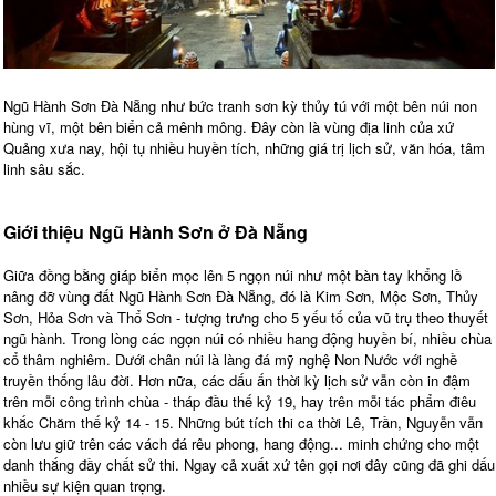
Ngũ Hành Sơn Đà Nẵng như bức tranh sơn kỳ thủy tú với một bên núi non
hùng vĩ, một bên biển cả mênh mông. Đây còn là vùng địa linh của xứ
Quảng xưa nay, hội tụ nhiều huyền tích, những giá trị lịch sử, văn hóa, tâm
linh sâu sắc.
Giới thiệu Ngũ Hành Sơn ở Đà Nẵng
Giữa đồng bằng giáp biển mọc lên 5 ngọn núi như một bàn tay khổng lồ
nâng đỡ vùng đất Ngũ Hành Sơn Đà Nẵng, đó là Kim Sơn, Mộc Sơn, Thủy
Sơn, Hỏa Sơn và Thổ Sơn - tượng trưng cho 5 yếu tố của vũ trụ theo thuyết
ngũ hành. Trong lòng các ngọn núi có nhiều hang động huyền bí, nhiều chùa
cổ thâm nghiêm. Dưới chân núi là làng đá mỹ nghệ Non Nước với nghề
truyền thống lâu đời. Hơn nữa, các dấu ấn thời kỳ lịch sử vẫn còn in đậm
trên mỗi công trình chùa - tháp đầu thế kỷ 19, hay trên mỗi tác phẩm điêu
khắc Chăm thế kỷ 14 - 15. Những bút tích thi ca thời Lê, Trần, Nguyễn vẫn
còn lưu giữ trên các vách đá rêu phong, hang động... minh chứng cho một
danh thắng đầy chất sử thi. Ngay cả xuất xứ tên gọi nơi đây cũng đã ghi dấu
nhiều sự kiện quan trọng.