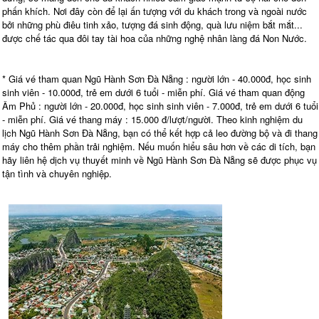
phấn khích. Nơi đây còn để lại ấn tượng với du khách trong và ngoài nước
bởi những phù điêu tinh xảo, tượng đá sinh động, quà lưu niệm bắt mắt...
được chế tác qua đôi tay tài hoa của những nghệ nhân làng đá Non Nước.
* Giá vé tham quan Ngũ Hành Sơn Đà Nẵng : người lớn - 40.000đ, học sinh
sinh viên - 10.000đ, trẻ em dưới 6 tuổi - miễn phí. Giá vé tham quan động
Âm Phủ : người lớn - 20.000đ, học sinh sinh viên - 7.000đ, trẻ em dưới 6 tuổi
- miễn phí. Giá vé thang máy : 15.000 đ/lượt/người. Theo kinh nghiệm du
lịch Ngũ Hành Sơn Đà Nẵng, bạn có thể kết hợp cả leo đường bộ và đi thang
máy cho thêm phần trải nghiệm. Nếu muốn hiểu sâu hơn về các di tích, bạn
hãy liên hệ dịch vụ thuyết minh về Ngũ Hành Sơn Đà Nẵng sẽ được phục vụ
tận tình và chuyên nghiệp.