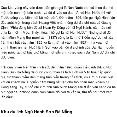
Xưa kia, vùng này vốn được dân gian gọi là Non Nước căn cứ theo địa thế
một bên non một bên nước, và đã đi vào ca dao: “Ai về Non Nước thì về/
Trước sông sau biển, núi kề một bên”. Đến năm 1806, tên gọi Ngũ Hành lần
đầu xuất hiện trong sách Hoàng Việt nhất thống dư địa chí của Lê Quang
Định: “Phía đông bến đò xã Hoàn Ký Đông có núi Ngũ Hành, năm tòa núi
chia làm Kim, Mộc, Thủy, Hỏa, Thổ gọi là núi Non Nước”. Nhưng phải đến
năm Minh Mạng thứ mười tám (1837) cũng là lần thứ 3 đến ngự du nơi này
(lần thứ nhất vào năm 1825 và lần thứ hai vào năm 1827), nhà vua mới
chính thức ghi tên Ngũ Hành Sơn vào bản đồ địa chính của Đại Nam (quốc
hiệu nước ta thời bấy giờ) bằng một sắc chỉ - theo sách Đại Nam dư địa chí
ước biên.
Trải qua nhiều biến thiên lịch sử, đến năm 1990, quần thể danh thắng Ngũ
Hành Sơn Đà Nẵng đã được công nhận Di tích Lịch sử Văn hóa cấp quốc
gia, trở thành điểm đến mang tính biểu tượng của tỉnh, có sức hút đặc biệt
với du khách và là nguồn cảm hứng bất tận cho tao nhân mặc khách từ
Đông sang Tây, từ cổ chí kim như vua Minh Mạng sau 3 lần vãn cảnh đã hạ
bút ngợi ca: “Phong cảnh Non Nước đối với ta vẫn lạ, tựa hồ như mới xem
lần đầu”.
Khu du lịch Ngũ Hành Sơn Đà Nẵng