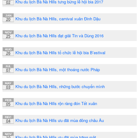
Khu du lịch Bà Nà Hills tưng bừng lễ hội bia 2017
02
JAN
Khu du lịch Bà Nà Hills, carnival xuân Đinh Dậu
20
NOV
Khu du lịch Bà Nà Hills đạt giải Tin và Dùng 2016
25
AUG
Khu du lịch Bà Nà Hills tổ chức lễ hội bia B’estival
26
JUL
Khu du lịch Bà Nà Hills, một thoáng nước Pháp
07
MAY
Khu du lịch Bà Nà Hills, những bước chuyển mình
03
FEB
Khu du lịch Bà Nà Hills rộn ràng đón Tết xuân
05
DEC
Khu du lịch Bà Nà Hills ưu đãi mùa đông châu Âu
04
NOV
Khu du lịch Bà Nà Hills ưu đãi mùa trăng mật
10