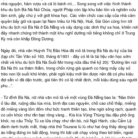
nhà nguyện, hầm rượu và cả lò bánh mì... Song song với việc hình thành
khu du lịch Bà Nà Núi Chúa, người Pháp còn lập khu bảo tồn và nghiên cứu
lâm sinh, gây chú ý với giới khoa học. Các viên chức cao cấp của nhà cầm
quyền bấy giờ và quan lại Nam triều từ Hà Nội, Huế, Sài Gòn cũng tìm tới
khu du lịch núi Bà Nà ở Đà Nẵng và xây dựng các dinh thự xa hoa, khiến nơi
đây nhanh chóng trở thành một khu nghỉ dưỡng nổi tiếng không chỉ ở Trung
Kỳ mà còn khắp Đông Dương.
Ngày đó, nhà văn Huỳnh Thị Bảo Hòa đã mô tả trong Bà Nà du ký của bà
(tạp chí Tân Văn số 163, tháng 6/1931 - đây có lẽ là tài liệu văn học sớm
nhất về khu du lịch Bà Nà Suối Mơ trong nửa đầu thế kỷ 20): “Đường lên núi
Bà Nà thì xa thăm thẳm, trong chốn rừng già quanh co hàng mấy cây số
trèo non lội suối khó khăn, phải ngồi kiệu mới lên được nên đã có phu kiệu
đợi sẵn vì đã dặn trước, giá tiền thì có lệ nhất định, mỗi kiệu dùng sáu người
phu...”.
- Từ đỉnh Bà Nà, nữ nhà văn mô tả về một vùng Đà Nẵng bao la: “Nào thôn
ổ lâu đài, ruộng dâu lúa mía, bình địa cao nguyên, chỗ cao chỗ thấp, miếng
đỏ miếng vàng lốm đốm như bức tranh thiên tạo, khe ngòi sông rạch, quanh
co uốn khúc như rắn bạc rồng vàng... Kia kìa Vũng Thùng tàu đậu phô ống
khói, nọ cầu Thủy Tú xe lửa chạy như rắn bò, núi Ngũ Hành, cầu Cẩm Lệ
đành rành trước mắt, tháp nhà thờ Tourane lù lù như hai ông thầy dòng bận
áo trắng đứng im bất động, trong thì bãi cát chạy vòng theo bờ biển, ngoài