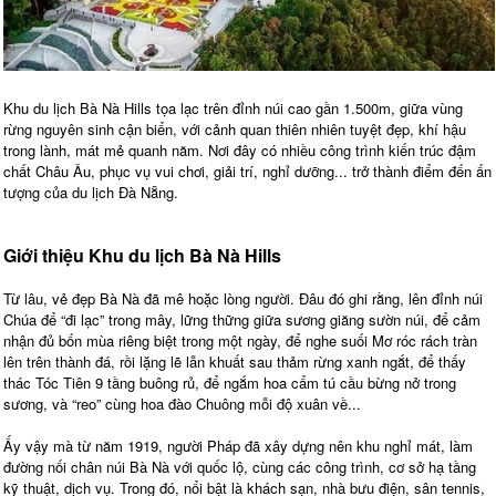
Khu du lịch Bà Nà Hills tọa lạc trên đỉnh núi cao gần 1.500m, giữa vùng
rừng nguyên sinh cận biển, với cảnh quan thiên nhiên tuyệt đẹp, khí hậu
trong lành, mát mẻ quanh năm. Nơi đây có nhiều công trình kiến trúc đậm
chất Châu Âu, phục vụ vui chơi, giải trí, nghỉ dưỡng... trở thành điểm đến ấn
tượng của du lịch Đà Nẵng.
Giới thiệu Khu du lịch Bà Nà Hills
Từ lâu, vẻ đẹp Bà Nà đã mê hoặc lòng người. Đâu đó ghi rằng, lên đỉnh núi
Chúa để “đi lạc” trong mây, lững thững giữa sương giăng sườn núi, để cảm
nhận đủ bốn mùa riêng biệt trong một ngày, để nghe suối Mơ róc rách tràn
lên trên thành đá, rồi lặng lẽ lẫn khuất sau thảm rừng xanh ngắt, để thấy
thác Tóc Tiên 9 tầng buông rủ, để ngắm hoa cẩm tú cầu bừng nở trong
sương, và “reo” cùng hoa đào Chuông mỗi độ xuân về...
Ấy vậy mà từ năm 1919, người Pháp đã xây dựng nên khu nghỉ mát, làm
đường nối chân núi Bà Nà với quốc lộ, cùng các công trình, cơ sở hạ tầng
kỹ thuật, dịch vụ. Trong đó, nổi bật là khách sạn, nhà bưu điện, sân tennis,