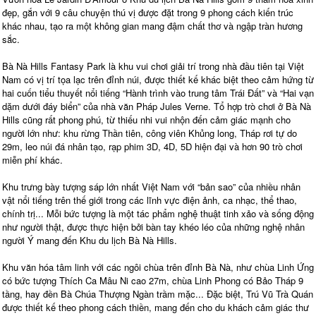
đẹp, gắn với 9 câu chuyện thú vị được đặt trong 9 phong cách kiến trúc
khác nhau, tạo ra một không gian mang đậm chất thơ và ngập tràn hương
sắc.
Bà Nà Hills Fantasy Park là khu vui chơi giải trí trong nhà đầu tiên tại Việt
Nam có vị trí tọa lạc trên đỉnh núi, được thiết kế khác biệt theo cảm hứng từ
hai cuốn tiểu thuyết nổi tiếng “Hành trình vào trung tâm Trái Đất” và “Hai vạn
dặm dưới đáy biển” của nhà văn Pháp Jules Verne. Tổ hợp trò chơi ở Bà Nà
Hills cũng rất phong phú, từ thiếu nhi vui nhộn đến cảm giác mạnh cho
người lớn như: khu rừng Thần tiên, công viên Khủng long, Tháp rơi tự do
29m, leo núi đá nhân tạo, rạp phim 3D, 4D, 5D hiện đại và hơn 90 trò chơi
miễn phí khác.
Khu trưng bày tượng sáp lớn nhất Việt Nam với “bản sao” của nhiều nhân
vật nổi tiếng trên thế giới trong các lĩnh vực điện ảnh, ca nhạc, thể thao,
chính trị... Mỗi bức tượng là một tác phẩm nghệ thuật tinh xảo và sống động
như người thật, được thực hiện bởi bàn tay khéo léo của những nghệ nhân
người Ý mang đến Khu du lịch Bà Nà Hills.
Khu văn hóa tâm linh với các ngôi chùa trên đỉnh Bà Nà, như chùa Linh Ứng
có bức tượng Thích Ca Mâu Ni cao 27m, chùa Linh Phong có Bảo Tháp 9
tầng, hay đền Bà Chúa Thượng Ngàn trầm mặc... Đặc biệt, Trú Vũ Trà Quán
được thiết kế theo phong cách thiền, mang đến cho du khách cảm giác thư