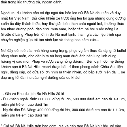
thái trong lúc thưởng trà, ngoạn cảnh.
Ngoài ra, du khách còn có dịp ngồi tàu hỏa leo núi Bà Nà đầu tiên và duy
nhất tại Việt Nam, thử điều khiển xe trượt ống len lỏi qua những cung đường
xoắn ốc đầy thách thức, hay thư giãn bên tách café ngoài trời, thưởng thức
âm nhạc đường phố, dạo chơi mua sắm, hoặc tắm bể bơi nước nóng La
Grotte ở Làng Pháp trên đỉnh Bà Nà mát lạnh, tham gia các liệu trình spa
chuyên nghiệp giúp tái tạo sinh lực và thăng hoa cảm xúc...
Nơi đây còn có các nhà hàng sang trọng, phục vụ ẩm thực đa dạng từ buffet
hàng chục món, cho đến bữa tối lãng mạn dưới ánh nến lung linh cùng
hương vị các món Pháp và rượu vang nồng đượm... Bên cạnh đó, hệ thống
khách sạn ở Bà Nà Hills resort được bài trí theo phong cách Châu Âu, tiện
nghi, đẳng cấp, có cửa sổ lớn nhìn ra thiên nhiên, có bếp sưởi hiện đại... sẽ
đáp ứng tối đa nhu cầu nghỉ dưỡng của du khách.
1. Giá vé Khu du lịch Bà Nà Hills 2016
- Du khách ngoài tỉnh: 600.000 đ/người lớn, 500.000 đ/trẻ em cao từ 1-1.3m,
miễn phí trẻ em cao dưới 1m
- Người dân Đà Nẵng: 400.000 đ/người lớn, 300.000 đ/trẻ em cao từ 1-1.3m,
miễn phí trẻ em cao dưới 1m
* Giá vé Bà Nà Hills trên bao gồm: giá vé cáp treo Bà Nà khứ hồi, vé vào