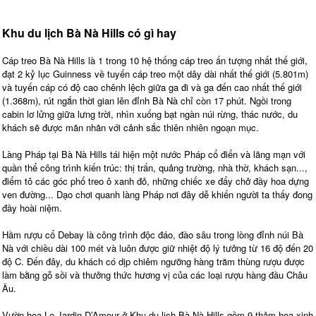
Khu du lịch Bà Nà Hills có gì hay
Cáp treo Bà Nà Hills là 1 trong 10 hệ thống cáp treo ấn tượng nhất thế giới,
đạt 2 kỷ lục Guinness về tuyến cáp treo một dây dài nhất thế giới (5.801m)
và tuyến cáp có độ cao chênh lệch giữa ga đi và ga đến cao nhất thế giới
(1.368m), rút ngắn thời gian lên đỉnh Bà Nà chỉ còn 17 phút. Ngồi trong
cabin lơ lửng giữa lưng trời, nhìn xuống bạt ngàn núi rừng, thác nước, du
khách sẽ được mãn nhãn với cảnh sắc thiên nhiên ngoạn mục.
Làng Pháp tại Bà Nà Hills tái hiện một nước Pháp cổ điển và lãng mạn với
quần thể công trình kiến trúc: thị trấn, quảng trường, nhà thờ, khách sạn...,
điểm tô các góc phố treo ô xanh đỏ, những chiếc xe đẩy chở đầy hoa dựng
ven đường... Dạo chơi quanh làng Pháp nơi đây dễ khiến người ta thấy đong
đầy hoài niệm.
Hầm rượu cổ Debay là công trình độc đáo, đào sâu trong lòng đỉnh núi Bà
Nà với chiều dài 100 mét và luôn được giữ nhiệt độ lý tưởng từ 16 độ đến 20
độ C. Đến đây, du khách có dịp chiêm ngưỡng hàng trăm thùng rượu được
làm bằng gỗ sồi và thưởng thức hương vị của các loại rượu hàng đầu Châu
Âu.
Vườn hoa Le Jardin D’Amour ở Khu du lịch Bà Nà Hills gồm 9 thảm hoa xinh