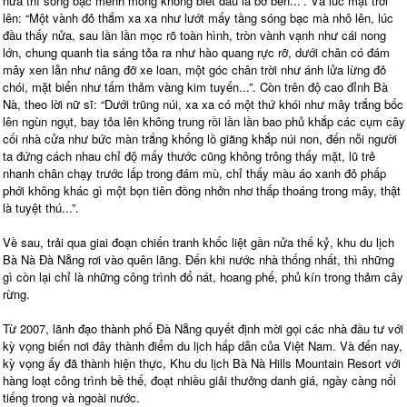
nữa thì sóng bạc mênh mông không biết đâu là bờ bến...”. Và lúc mặt trời
lên: “Một vành đỏ thắm xa xa như lướt mấy tầng sóng bạc mà nhô lên, lúc
đầu thấy nửa, sau lần lần mọc rõ toàn hình, tròn vành vạnh như cái nong
lớn, chung quanh tia sáng tỏa ra như hào quang rực rỡ, dưới chân có đám
mây xen lẫn như nâng đỡ xe loan, một góc chân trời như ánh lửa lừng đỏ
chói, mặt biển như tấm thảm vàng kim tuyến...”. Còn trên độ cao đỉnh Bà
Nà, theo lời nữ sĩ: “Dưới trũng núi, xa xa có một thứ khói như mây trắng bốc
lên ngùn ngụt, bay tỏa lên không trung rồi lần lần bao phủ khắp các cụm cây
cối nhà cửa như bức màn trắng khổng lồ giăng khắp núi non, đến nỗi người
ta đứng cách nhau chỉ độ mấy thước cũng không trông thấy mặt, lũ trẻ
nhanh chân chạy trước lấp trong đám mù, chỉ thấy màu áo xanh đỏ phấp
phới không khác gì một bọn tiên đồng nhởn nhơ thấp thoáng trong mây, thật
là tuyệt thú...”.
Về sau, trải qua giai đoạn chiến tranh khốc liệt gần nửa thế kỷ, khu du lịch
Bà Nà Đà Nẵng rơi vào quên lãng. Đến khi nước nhà thống nhất, thì những
gì còn lại chỉ là những công trình đổ nát, hoang phế, phủ kín trong thảm cây
rừng.
Từ 2007, lãnh đạo thành phố Đà Nẵng quyết định mời gọi các nhà đầu tư với
kỳ vọng biến nơi đây thành điểm du lịch hấp dẫn của Việt Nam. Và đến nay,
kỳ vọng ấy đã thành hiện thực, Khu du lịch Bà Nà Hills Mountain Resort với
hàng loạt công trình bề thế, đoạt nhiều giải thưởng danh giá, ngày càng nổi
tiếng trong và ngoài nước.