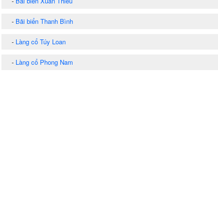
-
Bãi biển Xuân Thiều
-
Bãi biển Thanh Bình
-
Làng cổ Túy Loan
-
Làng cổ Phong Nam