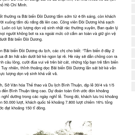
phố Hồ Chí Minh.
(
ết thường ra Bãi biển Đồi Dương tắm sớm từ 4-5h sáng, còn khách
gười xuống tắm dù nắng đã lên cao. Công viên Đồi Dương khá sạch
Luôn có lực lượng dọn vệ sinh nhặt rác thường xuyên, Ban quản lý
mọi người không bơi ra xa ngoài mức cờ cắm an toàn và giữ gìn vệ
dưới Bãi biển Đồi Dương.
 Bãi biển Đồi Dương du lịch, các chị cho biết: “Tắm biển ở đây 2
qua đi ăn hải sản dưới bờ kè ngon lại rẻ. Hè này sẽ dẫn chồng con ra
h cầu lông, cười đùa vui vẻ trên bờ cát, những tốp bạn trẻ tắm biển
 Tuy nhiên, thỉnh thoảng dọc Bãi biển Đồi Dương lẫn sát bờ kè vẫn
lực lượng dọn vệ sinh khá vất vả.
h, Sở Văn hóa Thể thao và Du lịch Bình Thuận, dịp lễ 30/4 và 1/5
̣n đến Bình Thuận tăng cao. Dự đoán toàn tỉnh ước đón khoảng
nghỉ dưỡng trong các ngày nghỉ lễ. Trong đó, khách lưu trú khoảng
rên 50.000 lượt, khách quốc tế khoảng 7.800 lượt chiếm 16% tổng
ước đạt khoảng 150 tỉ đồng.