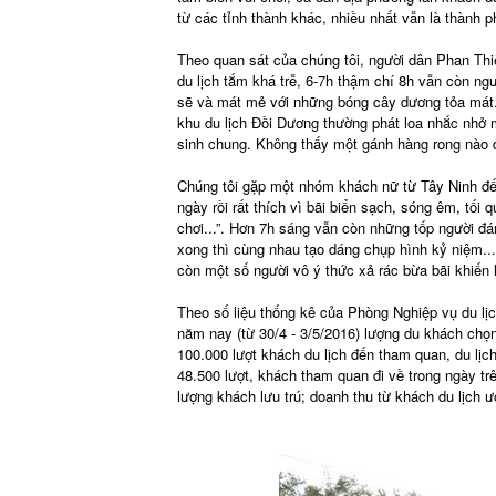
từ các tỉnh thành khác, nhiều nhất vẫn là thành 
Theo quan sát của chúng tôi, người dân Phan Thi
du lịch tắm khá trễ, 6-7h thậm chí 8h vẫn còn n
sẽ và mát mẻ với những bóng cây dương tỏa mát. 
khu du lịch Đồi Dương thường phát loa nhắc nhở 
sinh chung. Không thấy một gánh hàng rong nào 
Chúng tôi gặp một nhóm khách nữ từ Tây Ninh đến
ngày rồi rất thích vì bãi biển sạch, sóng êm, tối 
chơi...”. Hơn 7h sáng vẫn còn những tốp người đán
xong thì cùng nhau tạo dáng chụp hình kỷ niệm...
còn một số người vô ý thức xả rác bừa bãi khiến 
Theo số liệu thống kê của Phòng Nghiệp vụ du lịc
năm nay (từ 30/4 - 3/5/2016) lượng du khách cho
100.000 lượt khách du lịch đến tham quan, du lịch 
48.500 lượt, khách tham quan đi về trong ngày t
lượng khách lưu trú; doanh thu từ khách du lịch 