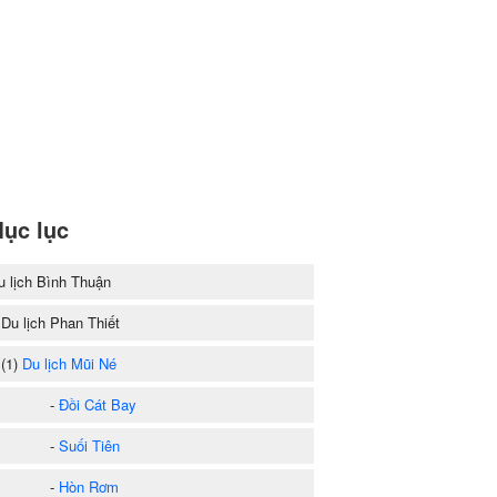
ục lục
u lịch Bình Thuận
 Du lịch Phan Thiết
1)
Du lịch Mũi Né
-
Đồi Cát Bay
-
Suối Tiên
-
Hòn Rơm