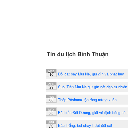
Tin du lịch Bình Thuận
MAY
Đồi cát bay Mũi Né, giữ gìn và phát huy
10
APR
Suối Tiên Mũi Né giữ gìn nét đẹp tự nhiên
29
FEB
Tháp Pôshanư rộn ràng mừng xuân
06
MAY
Bãi biển Đồi Dương, giải vô địch bóng né
23
APR
Bàu Trắng, bơi chạy trượt đồi cát
30