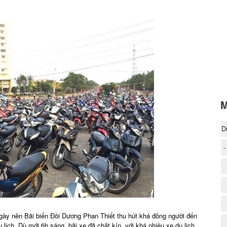
M
D
-
(
ngày nên Bãi biển Đồi Dương Phan Thiết thu hút khá đông người đến
 lịch. Dù mới 6h sáng, bãi xe đã chật kín, với khá nhiều xe du lịch