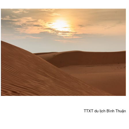
TTXT du lịch Bình Thuận