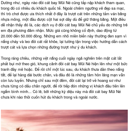
Dường như, ngày nào đồi cát bay Mũi Né cũng tấp nập khách tham quan,
trong đó có nhiều du khách quốc tế. Ngoài chiêm ngưỡng vẻ đẹp sa mạc,
thì trò chơi được ưa thích nhất ở đây là trượt cát trên những tấm ván bằng
nhựa mỏng, một đầu được cột hai sợi dây dù để giữ thăng bằng. Một điều
dễ nhận thấy đó là, các dịch vụ ở đồi cát bay Mũi Né chủ yếu do những trẻ
em địa phương đảm nhận. Mức giá cũng không cố định, dao động từ
20.000 đến 50.000 đồng. Những em nhỏ miền biển này thường đen sạm vì
nắng cháy và leo đồi cát rất khỏe, lại tường tận trong việc hướng dẫn cách
trượt cát và lựa chọn những đường trượt như ý du khách.
Trong ráng chiều, những vệt nắng cuối ngày ngả nghiên trên mặt cát lất
phất bụi mờ theo gió, khung cảnh đồi cát bay Mũi Né hiện lên như một bức
tranh đầy mê hoặc. Để rồi chỉ một lúc sau, du khách thưa dần theo nắng
tắt, để lại hàng dài bước chân, và đâu đó là những tâm hồn lãng mạn vẫn
còn lưu luyến. Nhưng chỉ sau một đêm, đồi cát lại trở về hoang sơ như
chưa từng có dấu chân người, để rồi tiếp đón những vị khách đầu tiên lên
ngắm bình minh... Có lẽ, bởi những kỳ diệu này mà đồi cát bay Mũi Né
chưa khi nào thôi cuốn hút du khách trong và ngoài nước.