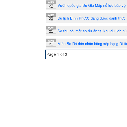
AUG
Vườn quốc gia Bù Gia Mập nổ lực bảo vệ 
27
AUG
Du lịch Bình Phước đang được đánh thức 
23
MAY
Sẽ thu hồi một số dự án tại khu du lịch n
21
APR
Miếu Bà Rá đón nhận bằng xếp hạng Di tí
21
Page 1 of 2