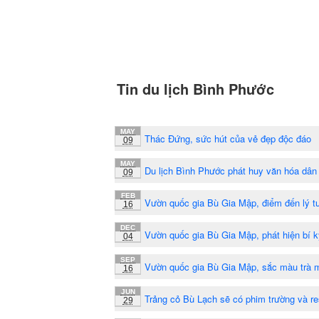
Tin du lịch Bình Phước
MAY
Thác Đứng, sức hút của vẻ đẹp độc đáo
09
MAY
Du lịch Bình Phước phát huy văn hóa dân
09
FEB
Vườn quốc gia Bù Gia Mập, điểm đến lý t
16
DEC
Vườn quốc gia Bù Gia Mập, phát hiện bí 
04
SEP
Vườn quốc gia Bù Gia Mập, sắc màu trà 
16
JUN
Trảng cỏ Bù Lạch sẽ có phim trường và re
29