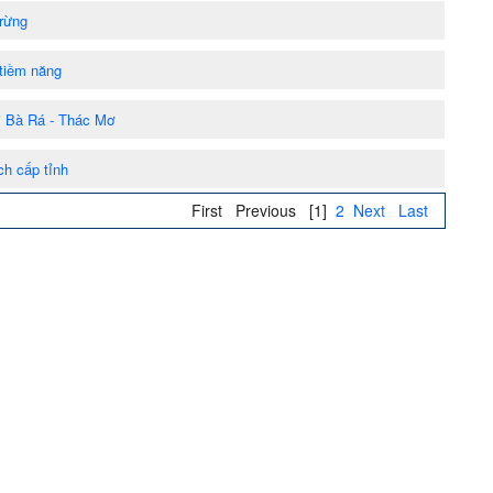
rừng
tiềm năng
úi Bà Rá - Thác Mơ
ch cấp tỉnh
First
Previous
[1]
2
Next
Last