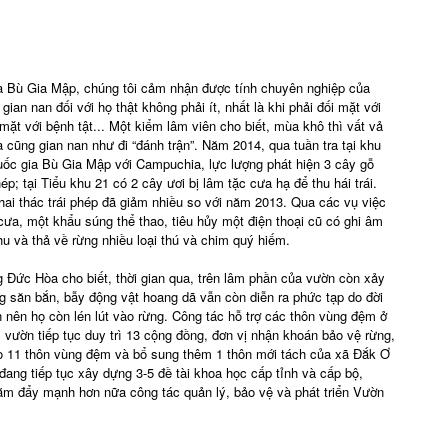
ia Bù Gia Mập, chúng tôi cảm nhận được tính chuyên nghiệp của
ian nan đối với họ thật không phải ít, nhất là khi phải đối mặt với
mặt với bệnh tật... Một kiểm lâm viên cho biết, mùa khô thì vất vả
 cũng gian nan như đi “đánh trận”. Năm 2014, qua tuần tra tại khu
uốc gia Bù Gia Mập với Campuchia, lực lượng phát hiện 3 cây gỗ
ép; tại Tiểu khu 21 có 2 cây ươi bị lâm tặc cưa hạ để thu hái trái.
ai thác trái phép đã giảm nhiều so với năm 2013. Qua các vụ việc
ưa, một khẩu súng thể thao, tiêu hủy một điện thoại cũ có ghi âm
hu và thả về rừng nhiều loại thú và chim quý hiếm.
Đức Hòa cho biết, thời gian qua, trên lâm phần của vườn còn xảy
rạng săn bắn, bẫy động vật hoang dã vẫn còn diễn ra phức tạp do đời
 nên họ còn lén lút vào rừng. Công tác hỗ trợ các thôn vùng đệm ở
ườn tiếp tục duy trì 13 cộng đồng, đơn vị nhận khoán bảo vệ rừng,
ư cho 11 thôn vùng đệm và bổ sung thêm 1 thôn mới tách của xã Đắk Ơ
đang tiếp tục xây dựng 3-5 đề tài khoa học cấp tỉnh và cấp bộ,
nhằm đẩy mạnh hơn nữa công tác quản lý, bảo vệ và phát triển Vườn