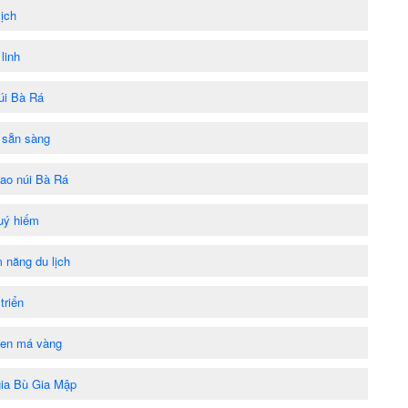
ịch
linh
núi Bà Rá
ã sẵn sàng
cao núi Bà Rá
uý hiếm
 năng du lịch
triển
đen má vàng
gia Bù Gia Mập