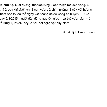
c cứu hộ, nuôi dưỡng, thả vào rừng 5 con vượn má đen vàng, 5
 thả 2 con khỉ đuôi lợn, 2 con vượn, 2 chim nhồng, 2 cầy vòi hương,
chăm sóc 22 cá thể động vật hoang dã do Công an huyện Bù Gia
 Ngày 5/8/2015, người dân đã tự nguyện giao 1 cá thể vượn đen má
 rừng tự nhiên, đây là hai loài động vật quý hiếm.
TTXT du lịch Bình Phước