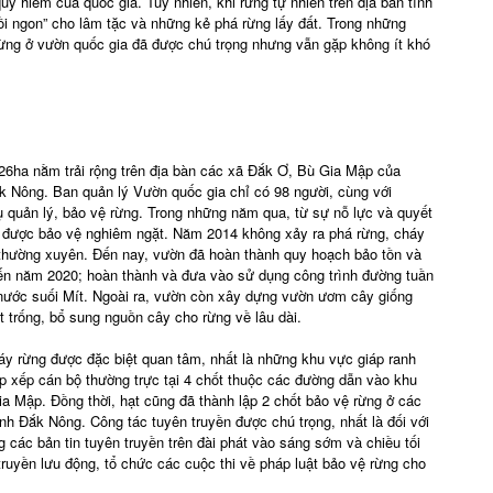
uý hiếm của quốc gia. Tuy nhiên, khi rừng tự nhiên trên địa bàn tỉnh
ồi ngon” cho lâm tặc và những kẻ phá rừng lấy đất. Trong những
 rừng ở vườn quốc gia đã được chú trọng nhưng vẫn gặp không ít khó
26ha nằm trải rộng trên địa bàn các xã Đắk Ơ, Bù Gia Mập của
 Nông. Ban quản lý Vườn quốc gia chỉ có 98 người, cùng với
 quản lý, bảo vệ rừng. Trong những năm qua, từ sự nỗ lực và quyết
n được bảo vệ nghiêm ngặt. Năm 2014 không xảy ra phá rừng, cháy
h thường xuyên. Đến nay, vườn đã hoàn thành quy hoạch bảo tồn và
ến năm 2020; hoàn thành và đưa vào sử dụng công trình đường tuần
 nước suối Mít. Ngoài ra, vườn còn xây dựng vườn ươm cây giống
t trống, bổ sung nguồn cây cho rừng về lâu dài.
y rừng được đặc biệt quan tâm, nhất là những khu vực giáp ranh
ắp xếp cán bộ thường trực tại 4 chốt thuộc các đường dẫn vào khu
 Mập. Đồng thời, hạt cũng đã thành lập 2 chốt bảo vệ rừng ở các
ỉnh Đắk Nông. Công tác tuyên truyền được chú trọng, nhất là đối với
các bản tin tuyên truyền trên đài phát vào sáng sớm và chiều tối
truyền lưu động, tổ chức các cuộc thi về pháp luật bảo vệ rừng cho