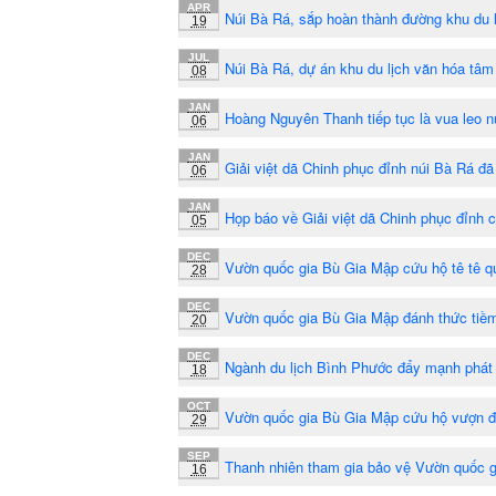
APR
Núi Bà Rá, sắp hoàn thành đường khu du l
19
JUL
Núi Bà Rá, dự án khu du lịch văn hóa tâm 
08
JAN
Hoàng Nguyên Thanh tiếp tục là vua leo 
06
JAN
Giải việt dã Chinh phục đỉnh núi Bà Rá đ
06
JAN
Họp báo về Giải việt dã Chinh phục đỉnh 
05
DEC
Vườn quốc gia Bù Gia Mập cứu hộ tê tê q
28
DEC
Vườn quốc gia Bù Gia Mập đánh thức tiềm
20
DEC
Ngành du lịch Bình Phước đẩy mạnh phát 
18
OCT
Vườn quốc gia Bù Gia Mập cứu hộ vượn 
29
SEP
Thanh nhiên tham gia bảo vệ Vườn quốc 
16