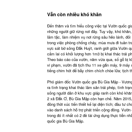
Vẫn còn nhiều khó khăn
Đến thăm và tìm hiểu công việc tại Vườn quốc g
những người giữ rừng nơi đây. Tuy vậy, khó khăn, g
lâm tặc, làm nhiệm vụ nơi rừng sâu hẻo lánh, đối 
trong việc phòng chống cháy, mùa mưa đi tuần tra
vực sát bờ sông Đắk Huýt, ranh giới giữa Vườn q
cẩm lai có khối lượng hơn 1m3 bị khai thác trái ph
Theo báo cáo của vườn, năm vừa qua, số gỗ bị kh
vi phạm, vườn đã tịch thu 11 xe gắn máy, 9 máy c
tiếng chim hót để bẫy chim chích chòe lửa; tịch t
Phó giám đốc Vườn quốc gia Bù Gia Mập - Vương 
ra tình trạng khai thác lâm sản trái phép, tình t
sống người dân ở khu vực giáp ranh còn khó khăn
2 xã Đắk Ơ, Bù Gia Mập còn hạn chế. Năm 2015, v
đồng thời xúc tiến thiết kế lại diện tích; đầu t
vào danh sách hỗ trợ phát triển cộng đồng. Vườn 
trong đó ít nhất có 2 đề tài ứng dụng thực tiễn 
quốc gia Bù Gia Mập.