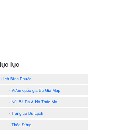
ục lục
u lịch Bình Phước
-
Vườn quốc gia Bù Gia Mập
-
Núi Bà Rá & Hồ Thác Mơ
-
Trảng cỏ Bù Lạch
-
Thác Đứng