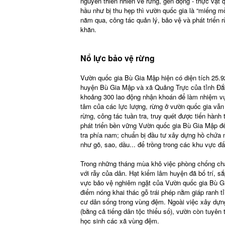
nguyên thiên nhiên về rừng, gen động - thực vật q
hầu như bị thu hẹp thì vườn quốc gia là “miếng m
năm qua, công tác quản lý, bảo vệ và phát triển
khăn.
Nổ lực bảo vệ rừng
Vườn quốc gia Bù Gia Mập hiện có diện tích 25.9
huyện Bù Gia Mập và xã Quảng Trực của tỉnh Đắk
khoảng 300 lao động nhận khoán để làm nhiệm vụ
tâm của các lực lượng, rừng ở vườn quốc gia vẫ
rừng, công tác tuần tra, truy quét được tiến hàn
phát triển bền vững Vườn quốc gia Bù Gia Mập đ
tra phía nam; chuẩn bị đầu tư xây dựng hồ chứa
như gõ, sao, dầu... để trồng trong các khu vực đấ
Trong những tháng mùa khô việc phòng chống chá
với rẫy của dân. Hạt kiểm lâm huyện đã bố trí, s
vực bảo vệ nghiêm ngặt của Vườn quốc gia Bù Gia
điểm nóng khai thác gỗ trái phép nằm giáp ranh t
cư dân sống trong vùng đệm. Ngoài việc xây dựng 
(bằng cả tiếng dân tộc thiểu số), vườn còn tuyên 
học sinh các xã vùng đệm.