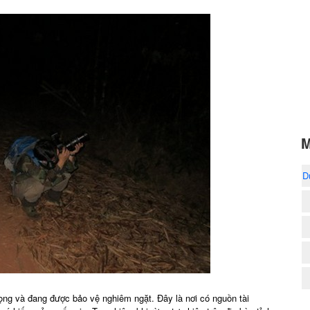
M
D
ọng và đang được bảo vệ nghiêm ngặt. Đây là nơi có nguồn tài