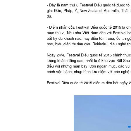
- Đây là năm thứ 6 Festival Diều quốc tế được tổ
gia: Đức, Pháp, Ý, New Zealand, Australia, Thái
dự.
- Điểm nhấn của Festival Diều quốc tế 2015 là chú
mục thú vị. Nếu như Việt Nam đến với Festival bằ
bất kỳ du khách nào; hay diều tôm, cua, ốc... ng
học, biểu diễn thi đấu diều Rokkaku, diều nghệ thu
Ngày 24/4, Festival Diều quốc tế 2015 chính thức 
lượng khách tăng cao, nhất là ở khu vực Bãi Sau
diều với những màn bay lượn ngoạn mục, các vũ 
cách vận hành; chụp hình lưu niệm với các nghệ 
Festival Diều quốc tế 2015 diễn ra đến hết ngày 