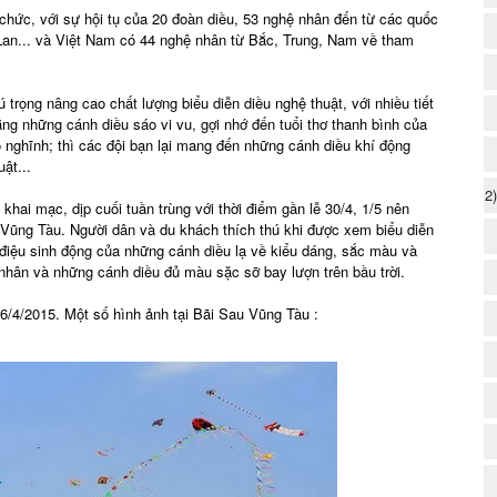
 chức, với sự hội tụ của 20 đoàn diều, 53 nghệ nhân đến từ các quốc
 Lan... và Việt Nam có 44 nghệ nhân từ Bắc, Trung, Nam về tham
 trọng nâng cao chất lượng biểu diễn diều nghệ thuật, với nhiều tiết
ng những cánh diều sáo vi vu, gợi nhớ đến tuổi thơ thanh bình của
ộ nghĩnh; thì các đội bạn lại mang đến những cánh diều khí động
ật...
2
khai mạc, dịp cuối tuần trùng với thời điểm gần lễ 30/4, 1/5 nên
 Vũng Tàu. Người dân và du khách thích thú khi được xem biểu diễn
điệu sinh động của những cánh diều lạ về kiểu dáng, sắc màu và
nhân và những cánh diều đủ màu sặc sỡ bay lượn trên bầu trời.
26/4/2015. Một số hình ảnh tại Bãi Sau Vũng Tàu :