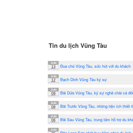
Tin du lịch Vũng Tàu
JUN
Đua chó Vũng Tàu, sức hút với du khách
13
JUN
Bạch Dinh Vũng Tàu ký sự
12
JUN
Bãi Dứa Vũng Tàu, ký sự nghề chài cá đố
09
JUN
Bãi Trước Vũng Tàu, những tiện ích thiết 
08
JUN
Bãi Sau Vũng Tàu, trung tâm hỗ trợ du kh
06
JUN
Đảo Long Sơn phát huy tiềm năng du lịch