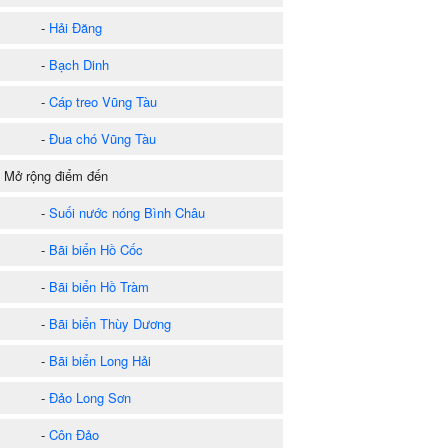
-
Hải Đăng
-
Bạch Dinh
-
Cáp treo Vũng Tàu
-
Đua chó Vũng Tàu
) Mở rộng điểm đến
-
Suối nước nóng Bình Châu
-
Bãi biển Hồ Cốc
-
Bãi biển Hồ Tràm
-
Bãi biển Thùy Dương
-
Bãi biển Long Hải
-
Đảo Long Sơn
-
Côn Đảo