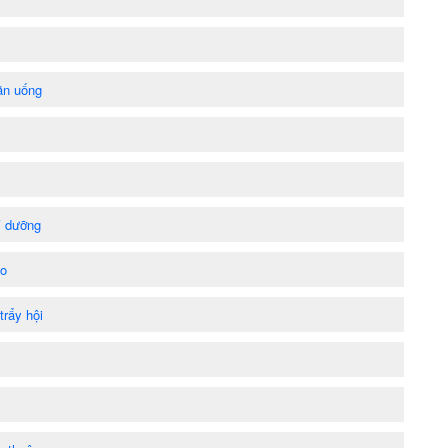
ăn uống
ỉ dưỡng
ao
trẩy hội