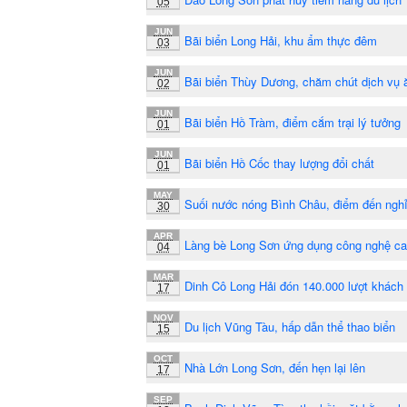
05
JUN
Bãi biển Long Hải, khu ẩm thực đêm
03
JUN
Bãi biển Thùy Dương, chăm chút dịch vụ 
02
JUN
Bãi biển Hồ Tràm, điểm cắm trại lý tưởng
01
JUN
Bãi biển Hồ Cốc thay lượng đổi chất
01
MAY
Suối nước nóng Bình Châu, điểm đến ngh
30
APR
Làng bè Long Sơn ứng dụng công nghệ c
04
MAR
Dinh Cô Long Hải đón 140.000 lượt khách 
17
NOV
Du lịch Vũng Tàu, hấp dẫn thể thao biển
15
OCT
Nhà Lớn Long Sơn, đến hẹn lại lên
17
SEP