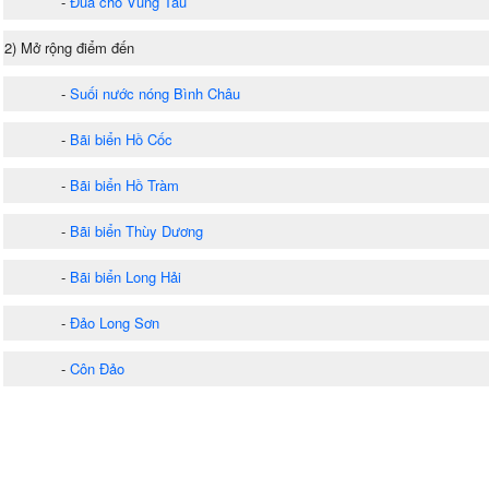
-
Đua chó Vũng Tàu
2) Mở rộng điểm đến
-
Suối nước nóng Bình Châu
-
Bãi biển Hồ Cốc
-
Bãi biển Hồ Tràm
-
Bãi biển Thùy Dương
-
Bãi biển Long Hải
-
Đảo Long Sơn
-
Côn Đảo