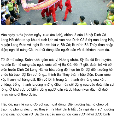
Vào ngày 17/3 (nhằm ngày 12/2 âm lịch), chính lễ của Lễ hội Dinh Cô
Long Hải diễn ra tại khu di tích lịch sử văn hóa Dinh Cô ở thị trấn Long Hải,
huyện Long Điền với nghi lễ rước bài vị Bà Cô; lễ thỉnh Bà Thủy thần nhập
điện; nghi lễ cúng Cô, thu hút đông đảo người dân và du khách tham dự.
Từ tờ mờ sáng, Đoàn rước gồm các vị Hương chức, Kỳ lão đã lên thuyền,
ra biển làm lễ cúng cầu ngư, rước bài vị Bà Cô. Đến 7 giờ, đoàn trở về bờ
biển trước Dinh Cô Long Hải và hòa cùng đội học trò lễ, đội diễn xướng hò
chèo bả trạo, đội lân sư rồng... thỉnh Bà Thủy thần nhập điện. Đoàn rước
xếp thành hai hàng dài, tiến về Dinh trong âm thanh rộn ràng của kèn,
chiêng, trống, thanh la cùng những điệu múa sôi động của các đoàn lân sư
rồng. Ở khư vực bờ biển, dòng người dân và du khách ken đặc nối đuôi
nhau cùng đi theo đoàn.
Tiếp đó, nghi lễ cúng Cô với các hoạt động: Diễn xướng hát hò chèo bả
trạo mô phỏng việc chèo thuyền, ra khơi đánh bắt của ngư dân, sự ngưỡng
vọng của ngư dân với Bà Cô và cầu mong ngư dân vươn khơi được bình