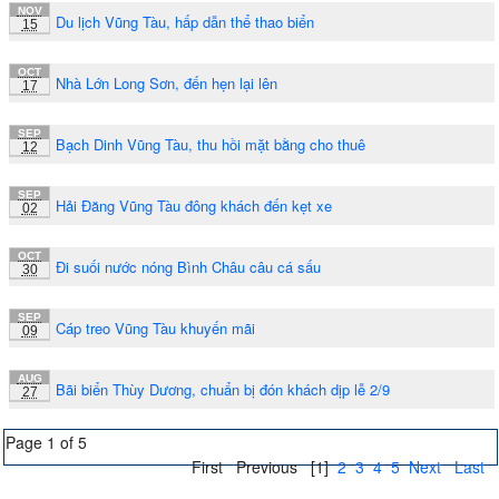
NOV
Du lịch Vũng Tàu, hấp dẫn thể thao biển
15
OCT
Nhà Lớn Long Sơn, đến hẹn lại lên
17
SEP
Bạch Dinh Vũng Tàu, thu hồi mặt bằng cho thuê
12
SEP
Hải Đăng Vũng Tàu đông khách đến kẹt xe
02
OCT
Đi suối nước nóng Bình Châu câu cá sấu
30
SEP
Cáp treo Vũng Tàu khuyến mãi
09
AUG
Bãi biển Thùy Dương, chuẩn bị đón khách dịp lễ 2/9
27
Page 1 of 5
First
Previous
[1]
2
3
4
5
Next
Last