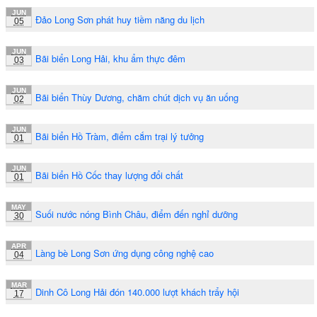
JUN
Đảo Long Sơn phát huy tiềm năng du lịch
05
JUN
Bãi biển Long Hải, khu ẩm thực đêm
03
JUN
Bãi biển Thùy Dương, chăm chút dịch vụ ăn uống
02
JUN
Bãi biển Hồ Tràm, điểm cắm trại lý tưởng
01
JUN
Bãi biển Hồ Cốc thay lượng đổi chất
01
MAY
Suối nước nóng Bình Châu, điểm đến nghỉ dưỡng
30
APR
Làng bè Long Sơn ứng dụng công nghệ cao
04
MAR
Dinh Cô Long Hải đón 140.000 lượt khách trẩy hội
17