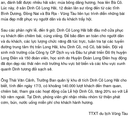
an, đánh bắt được nhiều hải sản; múa bông dâng hương, hoa lên Bà Cô.
Lúc này, ở sân Dinh Cô Long Hải, 12 đoàn lân sư rồng đến từ các tỉnh
Bình Dương, Đồng Nai và Bà Rịa - Vũng Tàu liên tục trình diễn những bài
múa đẹp mắt phục vụ người dân và du khách trẩy hội.
Sau các phần nghi lễ, đến 9 giờ, Dinh Cô Long Hải bắt đầu mở cửa phục
vụ khách đến chiêm bái, cúng viếng. Để bảo đảm an toàn cho người dân
và du khách, các lực lượng chức năng đã túc trực, tuần tra tại các tuyến
đường trung tâm thị trấn Long Hải, khu Dinh Cô, mộ Cô, bãi biển. Đội vệ
sinh môi trường của Công ty CP Dịch vụ và Đầu tư phát triển Đô thị huyện
Long Điền và 150 đoàn viên, học sinh do Huyện Đoàn Long Điền huy động
đã dọn dẹp rác thải nên môi trường khu vực bờ biển và các khu vực xunh
quanh Dinh tương đối sạch sẽ.
Ông Thái Văn Cảnh, Trưởng Ban quản lý khu di tích Dinh Cô Long Hải cho
biết, tính đến ngày 17/3, có khoảng 140.000 lượt khách đến tham quan,
chiêm bái, tham gia các hoạt động của Lễ hội Dinh Cô, tăng 20% so với Lễ
hội năm ngoái. Tại Dinh, phóng viên ghi nhận nhiều nhóm từ thiện phát
cơm, bún, nước uống miễn phí cho khách hành hương.
TTXT du lịch Vũng Tàu