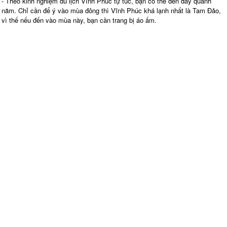
- Theo kinh nghiệm du lịch Vĩnh Phúc tự túc, bạn có thể đến đây quanh
năm. Chỉ cần để ý vào mùa đông thì Vĩnh Phúc khá lạnh nhất là Tam Đảo,
vì thế nếu đến vào mùa này, bạn cần trang bị áo ấm.