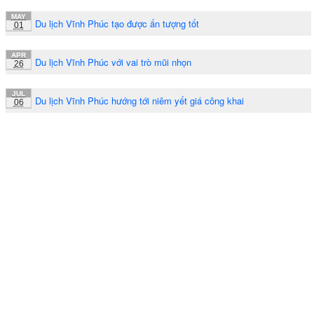
MAY
Du lịch Vĩnh Phúc tạo được ấn tượng tốt
01
APR
Du lịch Vĩnh Phúc với vai trò mũi nhọn
26
JUL
Du lịch Vĩnh Phúc hướng tới niêm yết giá công khai
06