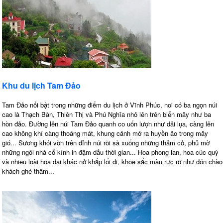
Khu du lịch Tam Đảo
Tam Đảo nổi bật trong những điểm du lịch ở Vĩnh Phúc, nơi có ba ngọn núi
cao là Thạch Bàn, Thiên Thị và Phú Nghĩa nhô lên trên biển mây như ba
hòn đảo. Ðường lên núi Tam Đảo quanh co uốn lượn như dải lụa, càng lên
cao không khí càng thoáng mát, khung cảnh mở ra huyền ảo trong mây
gió... Sương khói vờn trên đỉnh núi rồi sà xuống những thảm cỏ, phủ mờ
những ngôi nhà cổ kính in đậm dấu thời gian... Hoa phong lan, hoa cúc quỳ
và nhiều loài hoa dại khác nở khắp lối đi, khoe sắc màu rực rỡ như đón chào
khách ghé thăm...