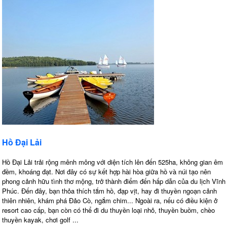
Hồ Đại Lải
Hồ Đại Lải trải rộng mênh mông với diện tích lên đến 525ha, không gian êm
đềm, khoáng đạt. Nơi đây có sự kết hợp hài hòa giữa hồ và núi tạo nên
phong cảnh hữu tình thơ mộng, trở thành điểm đến hấp dẫn của du lịch Vĩnh
Phúc. Đến đây, bạn thỏa thích tắm hồ, đạp vịt, hay đi thuyền ngoạn cảnh
thiên nhiên, khám phá Đảo Cò, ngắm chim... Ngoài ra, nếu có điều kiện ở
resort cao cấp, bạn còn có thể đi du thuyền loại nhỏ, thuyền buồm, chèo
thuyền kayak, chơi golf ...