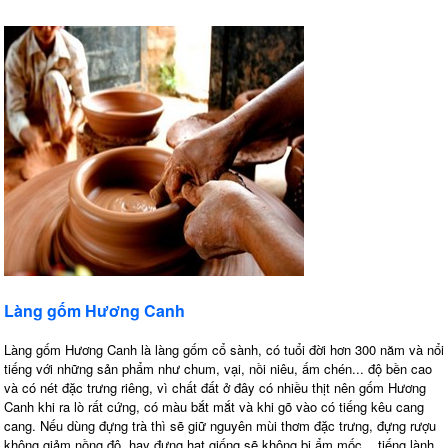
Làng gốm Hương Canh
Làng gốm Hương Canh là làng gốm cổ sành, có tuổi đời hơn 300 năm và nổi
tiếng với những sản phẩm như chum, vại, nồi niêu, ấm chén... độ bền cao
và có nét đặc trưng riêng, vì chất đất ở đây có nhiều thịt nên gốm Hương
Canh khi ra lò rất cứng, có màu bắt mắt và khi gõ vào có tiếng kêu cang
cang. Nếu dùng đựng trà thì sẽ giữ nguyên mùi thơm đặc trưng, đựng rượu
không giảm nồng độ, hay đựng hạt giống sẽ không bị ẩm mốc... tiếng lành