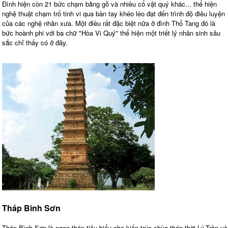
Đình hiện còn 21 bức chạm bằng gỗ và nhiều cổ vật quý khác... thể hiện
nghệ thuật chạm trổ tinh vi qua bàn tay khéo léo đạt đến trình độ điêu luyện
của các nghệ nhân xưa. Một điều rất đặc biệt nữa ở đình Thổ Tang đó là
bức hoành phi với ba chữ "Hòa Vi Quý" thể hiện một triết lý nhân sinh sâu
sắc chỉ thấy có ở đây.
Tháp Bình Sơn
Tháp Bình Sơn là ngọn tháp tiêu biểu cho kiến trúc chùa tháp thời Lý-Trần và