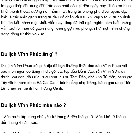
là ngọn tháp đất nung đời Trần cao nhất còn lại đến ngày nay. Tháp có hình
khối thanh thoát, đường nét mềm mại, trang trí phong phú điêu luyện, đặc
biệt là các viên gạch trang trí đều có chân và sau khi xếp vào vị trí cố định
thì liên kết thành một khối. Đến nay, tháp đã trải ngót nghìn năm tuổi nhưng
vẫn tươi rói màu đỏ gạch nung, không gợn rêu phong, như một minh chứng
sống động từ thời xa xưa.
Du lịch Vĩnh Phúc ăn gì ?
Du lịch Vĩnh Phúc cũng là dịp để bạn thưởng thức đặc sản Vĩnh Phúc với
các món ngon có tiếng như : gỏi cá, tép dầu Đầm Vạc, rắn Vĩnh Sơn, cá
thính, xôi đen, đậu rùa, rượu chít, su su Tam Đảo, chè kho Tứ Yên, bánh gio
Tây Đình, nem chua Bà Cai Cam, bánh nẳng chợ Tràng, bánh gạo rang Tiên
Lữ, cháo se, bánh hòn Hương Canh...
Du lịch Vĩnh Phúc mùa nào ?
- Mùa mưa tập trung chủ yếu từ tháng 5 đến tháng 10. Mùa khô từ tháng 11
đến tháng 4 năm sau.