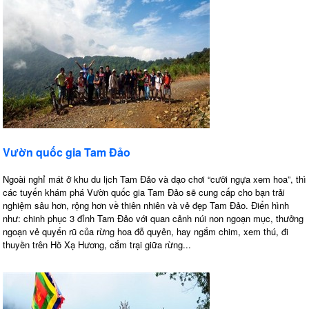
Vườn quốc gia Tam Đảo
Ngoài nghỉ mát ở khu du lịch Tam Đảo và dạo chơi “cưỡi ngựa xem hoa”, thì
các tuyến khám phá Vườn quốc gia Tam Đảo sẽ cung cấp cho bạn trải
nghiệm sâu hơn, rộng hơn về thiên nhiên và vẻ đẹp Tam Đảo. Điển hình
như: chinh phục 3 đỉnh Tam Đảo với quan cảnh núi non ngoạn mục, thưởng
ngoạn vẻ quyến rũ của rừng hoa đỗ quyên, hay ngắm chim, xem thú, đi
thuyền trên Hồ Xạ Hương, cắm trại giữa rừng...