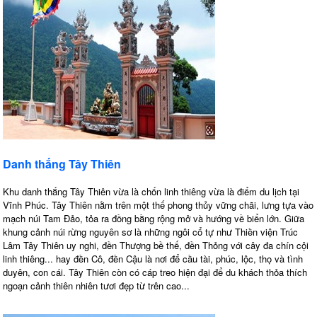
Danh thắng Tây Thiên
Khu danh thắng Tây Thiên vừa là chốn linh thiêng vừa là điểm du lịch tại
Vĩnh Phúc. Tây Thiên nằm trên một thế phong thủy vững chãi, lưng tựa vào
mạch núi Tam Đảo, tỏa ra đồng bằng rộng mở và hướng về biển lớn. Giữa
khung cảnh núi rừng nguyên sơ là những ngôi cổ tự như Thiền viện Trúc
Lâm Tây Thiên uy nghi, đền Thượng bề thế, đền Thỏng với cây đa chín cội
linh thiêng... hay đền Cô, đền Cậu là nơi để cầu tài, phúc, lộc, thọ và tình
duyên, con cái. Tây Thiên còn có cáp treo hiện đại để du khách thỏa thích
ngoạn cảnh thiên nhiên tươi đẹp từ trên cao...