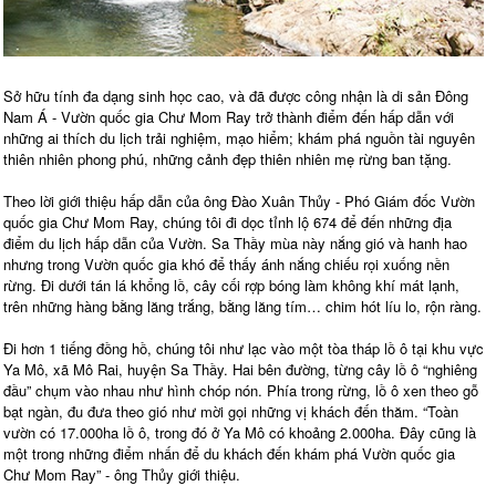
Sở hữu tính đa dạng sinh học cao, và đã được công nhận là di sản Đông
Nam Á - Vườn quốc gia Chư Mom Ray trở thành điểm đến hấp dẫn với
những ai thích du lịch trải nghiệm, mạo hiểm; khám phá nguồn tài nguyên
thiên nhiên phong phú, những cảnh đẹp thiên nhiên mẹ rừng ban tặng.
Theo lời giới thiệu hấp dẫn của ông Đào Xuân Thủy - Phó Giám đốc Vườn
quốc gia Chư Mom Ray, chúng tôi đi dọc tỉnh lộ 674 để đến những địa
điểm du lịch hấp dẫn của Vườn. Sa Thầy mùa này nắng gió và hanh hao
nhưng trong Vườn quốc gia khó để thấy ánh nắng chiếu rọi xuống nền
rừng. Đi dưới tán lá khổng lồ, cây cối rợp bóng làm không khí mát lạnh,
trên những hàng bằng lăng trắng, bằng lăng tím… chim hót líu lo, rộn ràng.
Đi hơn 1 tiếng đồng hồ, chúng tôi như lạc vào một tòa tháp lồ ô tại khu vực
Ya Mô, xã Mô Rai, huyện Sa Thầy. Hai bên đường, từng cây lồ ô “nghiêng
đầu” chụm vào nhau như hình chóp nón. Phía trong rừng, lồ ô xen theo gỗ
bạt ngàn, đu đưa theo gió như mời gọi những vị khách đến thăm. “Toàn
vườn có 17.000ha lồ ô, trong đó ở Ya Mô có khoảng 2.000ha. Đây cũng là
một trong những điểm nhấn để du khách đến khám phá Vườn quốc gia
Chư Mom Ray” - ông Thủy giới thiệu.