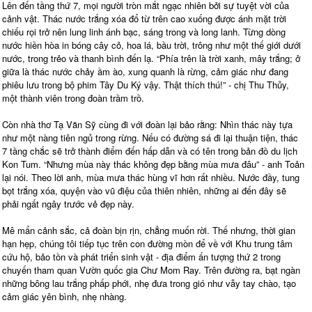
Lên đến tầng thứ 7, mọi người tròn mắt ngạc nhiên bởi sự tuyệt vời của
cảnh vật. Thác nước trắng xóa đổ từ trên cao xuống được ánh mặt trời
chiếu rọi trở nên lung linh ánh bạc, sáng trong và long lanh. Từng dòng
nước hiền hòa in bóng cây cỏ, hoa lá, bầu trời, trông như một thế giới dưới
nước, trong trẻo và thanh bình đến lạ. “Phía trên là trời xanh, mây trắng; ở
giữa là thác nước chảy ầm ào, xung quanh là rừng, cảm giác như đang
phiêu lưu trong bộ phim Tây Du Ký vậy. Thật thích thú!” - chị Thu Thủy,
một thành viên trong đoàn trầm trồ.
Còn nhà thơ Tạ Văn Sỹ cùng đi với đoàn lại bảo rằng: Nhìn thác này tựa
như một nàng tiên ngủ trong rừng. Nếu có đường sá đi lại thuận tiện, thác
7 tầng chắc sẽ trở thành điểm đến hấp dẫn và có tên trong bản đồ du lịch
Kon Tum. “Nhưng mùa này thác không đẹp bằng mùa mưa đâu” - anh Toản
lại nói. Theo lời anh, mùa mưa thác hùng vĩ hơn rất nhiều. Nước đầy, tung
bọt trắng xóa, quyện vào vũ điệu của thiên nhiên, những ai đến đây sẽ
phải ngất ngây trước vẻ đẹp này.
Mê mẩn cảnh sắc, cả đoàn bịn rịn, chẳng muốn rời. Thế nhưng, thời gian
hạn hẹp, chúng tôi tiếp tục trên con đường mòn để về với Khu trung tâm
cứu hộ, bảo tồn và phát triển sinh vật - địa điểm ấn tượng thứ 2 trong
chuyến tham quan Vườn quốc gia Chư Mom Ray. Trên đường ra, bạt ngàn
những bông lau trắng phấp phới, nhẹ đưa trong gió như vẫy tay chào, tạo
cảm giác yên bình, nhẹ nhàng.