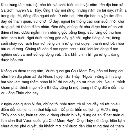
Khu trung tâm cứu hộ, bảo tồn và phát triển sinh vật nằm trên địa bàn xã
Sa Sơn, huyện Sa Thầy. Ông Thủy nói rằng, những năm trở lại đây, nhất là
trong dịp tết, đông đảo người dân từ các nơi, trên địa bàn huyện tìm đến
đây để tham quan, vui chơi. Ở đây, ngoài hệ thống các con suối nhỏ, khu
rừng già trở thành điểm nhấn. Đến đây, chúng tôi như được hòa mình với
thiên nhiên, được ngắm nhìn những gốc bằng lăng, sấu rừng cổ thụ hơn
trăm năm tuổi. Ngồi dưới những gốc cây già cỗi, nghe tiếng lá rơi, tiếng
suối chảy róc rách hòa với tiếng chim rừng như quyện thành một bản hòa
tấu du dương. Chúng tôi còn được ngắm hơn 1.000 loài lan đang được
nghiên cứu và một số loại động vật: trăn, khỉ, chim trĩ, gà rừng... đang
được bảo tồn.
Không xa điểm trung tâm, Vườn quốc gia Chư Mom Ray còn có hang dơi
nằm trên địa phận xã Sa Nhơn, huyện Sa Thầy. “Ngoài những ánh sáng
hắt vào làm tăng thêm phần kì bí thì nơi đây có rất nhiều dơi. Nếu ai thích
khám phá, thích mạo hiểm thì đây cũng là một trong những điểm đến thú
vị” - ông Thủy cho hay.
2 ngày dạo quanh Vườn, chúng tôi phải trầm trồ vì nơi đây có rất nhiều
điểm đến du lịch sinh thái hấp dẫn. Để phát triển du lịch tại Vườn, ông
Thủy cho biết, hiện tại đơn vị đang chuẩn bị xây dựng đề án “Phát triển du
lịch sinh thái Vườn quốc gia Chư Mom Ray”. Ông Thủy nói rằng, hiện tại vì
chưa được phê duyệt, du khách mới chỉ được đến khu trung tâm để tham