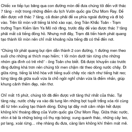
Chiếc xe tiếp tục băng qua con đường mòn để đưa chúng tôi đến với thác
7 tầng - một trong những điểm du lịch Vườn quốc gia Chư Mom Ray. Để
đến được với thác 7 tầng, cả đoàn phải để xe phía ngoài đường và đi bộ
vào. Trên lối mòn với tiếng lá khô xào xạc, ông Trần Khắc Toản - Trạm
trưởng Trạm Kiểm lâm Ya Mô nói rằng, trước đây để vào được thác 7 tầng
phải mất cả tiếng đồng hồ. Nhưng mới đây, Trạm đã tiến hành phát quang
tạo thành lối mòn nên chỉ mất khoảng nửa tiếng đã có thể đến nơi.
“Chúng tôi phát quang bụi rậm dẫn thành 2 con đường, 1 đường men theo
suối cho những ai thích mạo hiểm; 1 lối mòn dưới tán rừng cho những
nhóm gia đình có trẻ nhỏ” - ông Toản cho biết. Đã được khuyến cáo trước
rằng đường khá trơn nên chúng tôi men chậm rãi theo dòng nước chảy. Đi
giữa rừng, tiếng lá khô hòa với tiếng suối chảy róc rách như tiếng hát reo;
từng tảng đá giữa suối vừa là chỗ ngồi nghỉ chân vừa là điểm nhấn, giúp
khung cảnh thêm đẹp, nên thơ.
Chỉ mất 15 phút, chúng tôi đã đến được với tầng thứ nhất của thác. Tại
tầng này, nước chảy va vào đá tung lên những bọt tuyết trắng xóa rồi cùng
đổ từ trên xuống tạo thành dòng. Đứng tại đây mới cảm nhận hết được
không khí thoáng đãng của Vườn quốc gia Chư Mom Ray. Giữa thác nước,
nhìn 4 bề là những bóng cổ thụ rợp bóng; xung quanh thác, những cây leo,
pơ lang, xoài rừng... nhẹ nhàng đu đưa, càng làm không khí thêm mát mẻ.