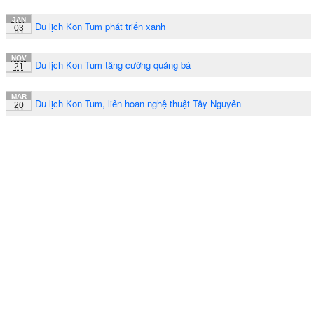
JAN
Du lịch Kon Tum phát triển xanh
03
NOV
Du lịch Kon Tum tăng cường quảng bá
21
MAR
Du lịch Kon Tum, liên hoan nghệ thuật Tây Nguyên
20