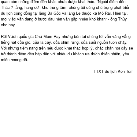
quan còn những điểm đến khác chưa được khai thác. “Ngoài điểm đến:
Thác 7 tầng, hang dơi, khu trung tâm, chúng tôi cũng chú trọng phát triển
du lịch cộng đồng tại làng Ba Gốc và làng Le thuộc xã Mô Rai. Hiện tại,
mọi việc vẫn đang ở bước đầu nên vẫn gặp nhiều khó khăn” - ông Thủy
cho hay.
Rời Vườn quốc gia Chư Mom Ray nhưng bên tai chúng tôi vẫn văng vẳng
tiếng hát của gió, của lá cây, của chim rừng, của suối nguồn tuôn chảy.
Với những tiềm năng trên nếu được khai thác hợp lý, chắc chắn nơi đây sẽ
trở thành điểm đến hấp dẫn với nhiều du khách ưa thích thiên nhiên, yêu
miền hoang dã.
TTXT du lịch Kon Tum