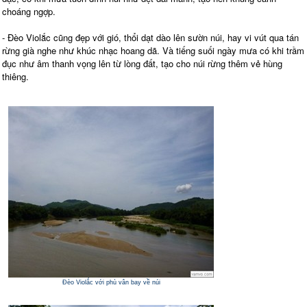
choáng ngợp.
- Đèo Violắc cũng đẹp với gió, thổi dạt dào lên sườn núi, hay vi vút qua tán
rừng già nghe như khúc nhạc hoang dã. Và tiếng suối ngày mưa có khi trầm
đục như âm thanh vọng lên từ lòng đất, tạo cho núi rừng thêm vẻ hùng
thiêng.
Đèo Violắc với phù vân bay về núi