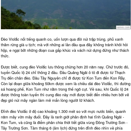
Đèo Violắc nổi tiếng quanh co, uốn lượn qua đồi núi trập trùng, phủ xanh
thảm rừng già u tịch; mà với những ai lần đầu qua đây không tránh khỏi hồi
hộp, e ngại bởi những đoạn cua gấp khúc và vách núi dựng đứng như thách
thức.
Được biết, cung đèo Violắc lưu thông chừng hơn 20 năm nay. Chứ trước đó,
tuyến Quốc lộ 24 chỉ thông 2 đầu. Đầu Quảng Ngãi ô tô đi được từ Thạch
Trụ đến chân đèo. Đầu Tây Nguyên chỉ đi được từ Kon Tum đến Kon Rẫy.
Còn lại đoạn giữa khoảng 50km được xem là chiều dài đèo Violắc, thì đường
sá hoang phế, Kon Tum như nằm trong thế ngõ cụt. Về sau, khi Quốc lộ 24
được thông toàn tuyến thì cung đèo này mới được biết đến nhiều hơn bởi vẻ
đẹp gió núi mây ngàn làm mê mẩn lòng người lữ khách.
Đỉnh đèo Violắc ở độ cao khoảng 1.300 mét so với mực nước biển, quanh
năm mây vờn mây đuổi. Đây là ranh giới phân định hai tỉnh Quảng Ngãi -
Kon Tum, và cũng là điểm phân chia thời tiết giữa vùng Đông Trường Sơn -
Tây Trường Sơn. Tầm tháng 6 (âm lịch) đứng trên đỉnh đèo nhìn về phía