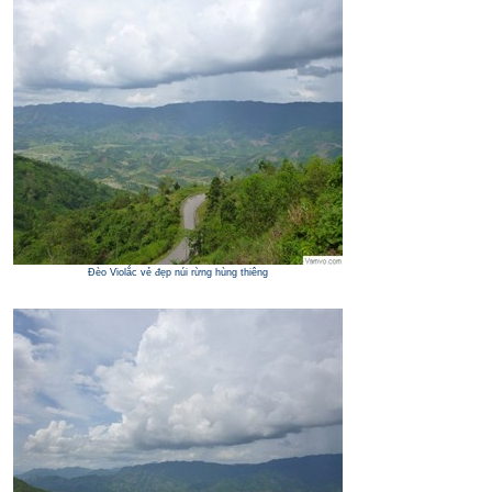
Đèo Violắc vẻ đẹp núi rừng hùng thiêng