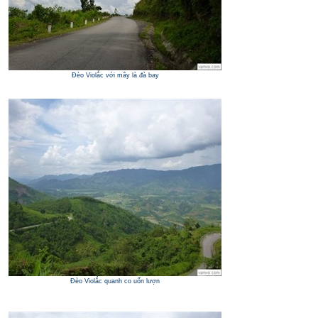
Đèo Violắc với mây là đà bay
Đèo Violắc quanh co uốn lượn