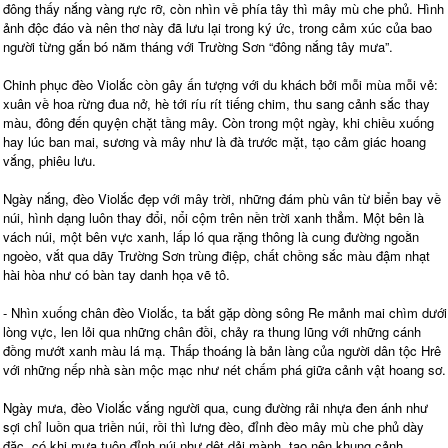
đông thấy nắng vàng rực rỡ, còn nhìn về phía tây thì mây mù che phủ. Hình
ảnh độc đáo và nên thơ này đã lưu lại trong ký ức, trong cảm xúc của bao
người từng gắn bó năm tháng với Trường Sơn “đông nắng tây mưa”.
Chinh phục đèo Violắc còn gây ấn tượng với du khách bởi mỗi mùa mỗi vẻ:
xuân về hoa rừng đua nở, hè tới ríu rít tiếng chim, thu sang cảnh sắc thay
màu, đông đến quyện chặt tầng mây. Còn trong một ngày, khi chiều xuống
hay lúc ban mai, sương và mây như là đà trước mặt, tạo cảm giác hoang
vắng, phiêu lưu.
Ngày nắng, đèo Violắc đẹp với mây trời, những đám phù vân từ biển bay về
núi, hình dạng luôn thay đổi, nổi cộm trên nền trời xanh thẳm. Một bên là
vách núi, một bên vực xanh, lấp ló qua rặng thông là cung đường ngoằn
ngoèo, vắt qua dãy Trường Sơn trùng điệp, chất chồng sắc màu đậm nhạt
hài hòa như có bàn tay danh họa vẽ tô.
- Nhìn xuống chân đèo Violắc, ta bắt gặp dòng sông Re mảnh mai chìm dưới
lòng vực, len lỏi qua những chân đồi, chảy ra thung lũng với những cánh
đồng mướt xanh màu lá mạ. Thấp thoáng là bản làng của người dân tộc Hrê
với những nếp nhà sàn mộc mạc như nét chấm phá giữa cảnh vật hoang sơ.
Ngày mưa, đèo Violắc vắng người qua, cung đường rải nhựa đen ánh như
sợi chỉ luồn qua triền núi, rồi thì lưng đèo, đỉnh đèo mây mù che phủ dày
đặc, có khi mưa tuôn đỉnh núi như dệt dải mành, tạo nên khung cảnh