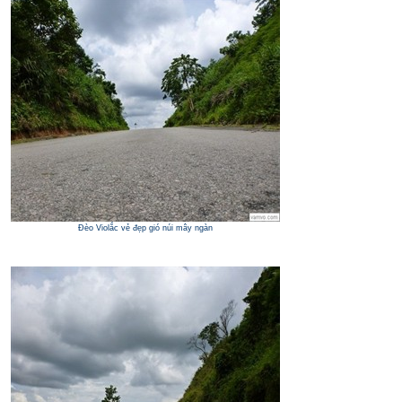
Đèo Violắc vẻ đẹp gió núi mây ngàn