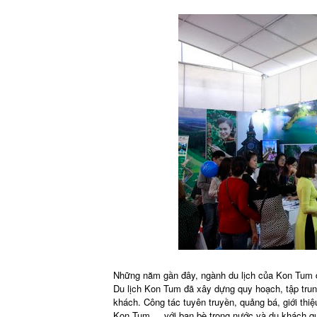
Những năm gần đây, ngành du lịch của Kon Tum đ
Du lịch Kon Tum đã xây dựng quy hoạch, tập trung
khách. Công tác tuyên truyền, quảng bá, giới thi
Kon Tum ... với bạn bè trong nước và du khách q