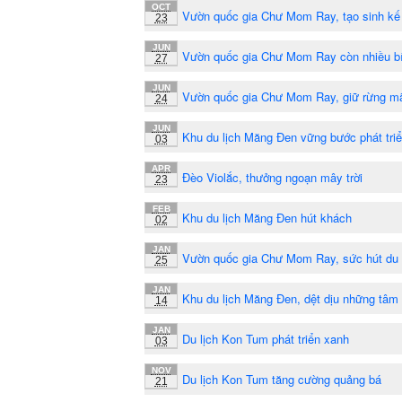
OCT
Vườn quốc gia Chư Mom Ray, tạo sinh kế
23
JUN
Vườn quốc gia Chư Mom Ray còn nhiều b
27
JUN
Vườn quốc gia Chư Mom Ray, giữ rừng m
24
JUN
Khu du lịch Măng Đen vững bước phát tri
03
APR
Đèo Violắc, thưởng ngoạn mây trời
23
FEB
Khu du lịch Măng Đen hút khách
02
JAN
Vườn quốc gia Chư Mom Ray, sức hút du 
25
JAN
Khu du lịch Măng Đen, dệt dịu những tâm
14
JAN
Du lịch Kon Tum phát triển xanh
03
NOV
Du lịch Kon Tum tăng cường quảng bá
21