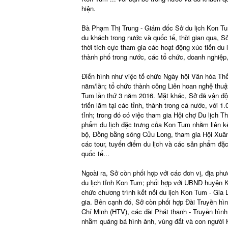
hiện.
Bà Phạm Thị Trung - Giám đốc Sở du lịch Kon Tum
du khách trong nước và quốc tế, thời gian qua, Sở
thời tích cực tham gia các hoạt động xúc tiến du
thành phố trong nước, các tổ chức, doanh nghiệp,
Điển hình như việc tổ chức Ngày hội Văn hóa Thể 
năm/lần; tổ chức thành công Liên hoan nghệ thuậ
Tum lần thứ 3 năm 2016. Mặt khác, Sở đã vận độn
triển lãm tại các tỉnh, thành trong cả nước, với 
tỉnh; trong đó có việc tham gia Hội chợ Du lịch Th
phẩm du lịch đặc trưng của Kon Tum nhằm liên kế
bộ, Đồng bằng sông Cửu Long, tham gia Hội Xuân 
các tour, tuyến điểm du lịch và các sản phẩm đ
quốc tế...
Ngoài ra, Sở còn phối hợp với các đơn vị, địa ph
du lịch tỉnh Kon Tum; phối hợp với UBND huyện 
chức chương trình kết nối du lịch Kon Tum - Gia
gia. Bên cạnh đó, Sở còn phối hợp Đài Truyền h
Chí Minh (HTV), các đài Phát thanh - Truyền hình
nhằm quảng bá hình ảnh, vùng đất và con người