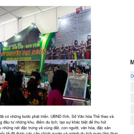
M
D
ã có những bước phát triển. UBND tỉnh, Sở Văn hóa Thể thao và
 đầu tư những khu, điểm du lịch, tạo sự khác biệt để thu hút
ệu những nét đặc trưng về vùng đất, con người, văn hóa, đặc sản
uốc tế đã được các cấp chính quyền và ngành du lịch quan tâm thực