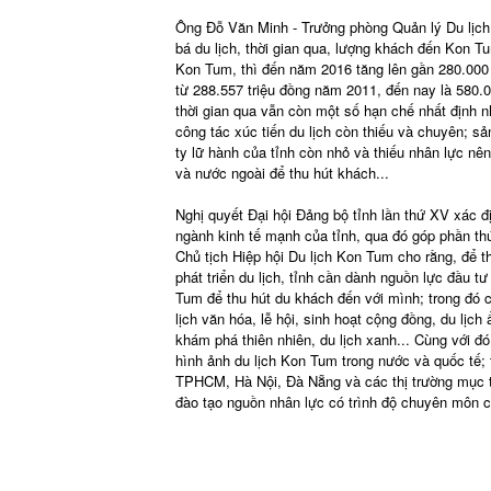
Ông Đỗ Văn Minh - Trưởng phòng Quản lý Du lịch 
bá du lịch, thời gian qua, lượng khách đến Kon 
Kon Tum, thì đến năm 2016 tăng lên gần 280.000 l
từ 288.557 triệu đồng năm 2011, đến nay là 580.00
thời gian qua vẫn còn một số hạn chế nhất định 
công tác xúc tiến du lịch còn thiếu và chuyên; s
ty lữ hành của tỉnh còn nhỏ và thiếu nhân lực nên
và nước ngoài để thu hút khách...
Nghị quyết Đại hội Đảng bộ tỉnh lần thứ XV xác địn
ngành kinh tế mạnh của tỉnh, qua đó góp phần th
Chủ tịch Hiệp hội Du lịch Kon Tum cho rằng, để t
phát triển du lịch, tỉnh cần dành nguồn lực đầu 
Tum để thu hút du khách đến với mình; trong đó 
lịch văn hóa, lễ hội, sinh hoạt cộng đồng, du lịch 
khám phá thiên nhiên, du lịch xanh... Cùng với đ
hình ảnh du lịch Kon Tum trong nước và quốc tế; 
TPHCM, Hà Nội, Đà Nẵng và các thị trường mục t
đào tạo nguồn nhân lực có trình độ chuyên môn c