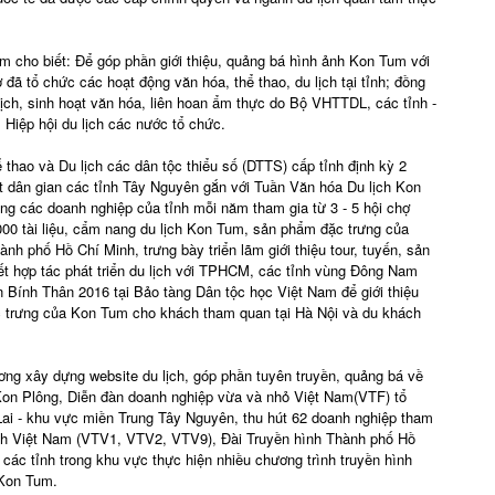
 cho biết: Để góp phần giới thiệu, quảng bá hình ảnh Kon Tum với
 đã tổ chức các hoạt động văn hóa, thể thao, du lịch tại tỉnh; đồng
 lịch, sinh hoạt văn hóa, liên hoan ẩm thực do Bộ VHTTDL, các tỉnh -
 Hiệp hội du lịch các nước tổ chức.
thao và Du lịch các dân tộc thiểu số (DTTS) cấp tỉnh định kỳ 2
t dân gian các tỉnh Tây Nguyên gắn với Tuần Văn hóa Du lịch Kon
g các doanh nghiệp của tỉnh mỗi năm tham gia từ 3 - 5 hội chợ
1.000 tài liệu, cẩm nang du lịch Kon Tum, sản phẩm đặc trưng của
ành phố Hồ Chí Minh, trưng bày triển lãm giới thiệu tour, tuyến, sản
t hợp tác phát triển du lịch với TPHCM, các tỉnh vùng Đông Nam
Bính Thân 2016 tại Bảo tàng Dân tộc học Việt Nam để giới thiệu
ặc trưng của Kon Tum cho khách tham quan tại Hà Nội và du khách
ương xây dựng website du lịch, góp phần tuyên truyền, quảng bá về
Kon Plông, Diễn đàn doanh nghiệp vừa và nhỏ Việt Nam(VTF) tổ
 Lai - khu vực miền Trung Tây Nguyên, thu hút 62 doanh nghiệp tham
ình Việt Nam (VTV1, VTV2, VTV9), Đài Truyền hình Thành phố Hồ
 các tỉnh trong khu vực thực hiện nhiều chương trình truyền hình
 Kon Tum.