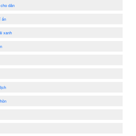
 cho dân
í ẩn
ãi xanh
ển
lịch
 hồn