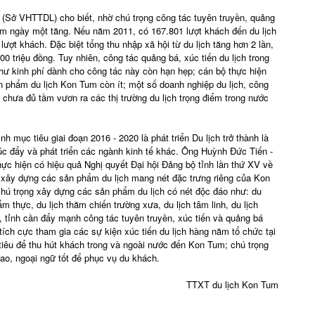
(Sở VHTTDL) cho biết, nhờ chú trọng công tác tuyên truyền, quảng
Tum ngày một tăng. Nếu năm 2011, có 167.801 lượt khách đến du lịch
ượt khách. Đặc biệt tổng thu nhập xã hội từ du lịch tăng hơn 2 lần,
0 triệu đồng. Tuy nhiên, công tác quảng bá, xúc tiến du lịch trong
như kinh phí dành cho công tác này còn hạn hẹp; cán bộ thực hiện
ản phẩm du lịch Kon Tum còn ít; một số doanh nghiệp du lịch, công
 chưa đủ tầm vươn ra các thị trường du lịch trọng điểm trong nước
h mục tiêu giai đoạn 2016 - 2020 là phát triển Du lịch trở thành là
úc đẩy và phát triển các ngành kinh tế khác. Ông Huỳnh Đức Tiến -
hực hiện có hiệu quả Nghị quyết Đại hội Đảng bộ tỉnh lần thứ XV về
tư xây dựng các sản phẩm du lịch mang nét đặc trưng riêng của Kon
chú trọng xây dựng các sản phẩm du lịch có nét độc đáo như: du
ẩm thực, du lịch thăm chiến trường xưa, du lịch tâm linh, du lịch
ó, tỉnh cần đẩy mạnh công tác tuyên truyền, xúc tiến và quảng bá
tích cực tham gia các sự kiện xúc tiến du lịch hàng năm tổ chức tại
iêu để thu hút khách trong và ngoài nước đến Kon Tum; chú trọng
ao, ngoại ngữ tốt để phục vụ du khách.
TTXT du lịch Kon Tum