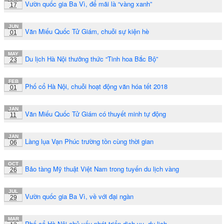
Vườn quốc gia Ba Vì, để mãi là “vàng xanh”
17
JUN
Văn Miếu Quốc Tử Giám, chuỗi sự kiện hè
01
MAY
Du lịch Hà Nội thưởng thức “Tinh hoa Bắc Bộ”
23
FEB
Phố cổ Hà Nội, chuỗi hoạt động văn hóa tết 2018
01
JAN
Văn Miếu Quốc Tử Giám có thuyết minh tự động
11
JAN
Làng lụa Vạn Phúc trường tồn cùng thời gian
06
OCT
Bảo tàng Mỹ thuật Việt Nam trong tuyến du lịch vàng
26
JUL
Vườn quốc gia Ba Vì, về với đại ngàn
29
MAR
Phố cổ Hà Nội chủ yếu phát triển dịch vụ, du lịch