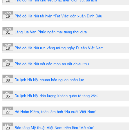
13
JAN
Phố cổ Hà Nội tái hiện “Tết Việt” đón xuân Đinh Dậu
19
JAN
Làng lụa Vạn Phúc ngân mãi tiếng thoi đưa
01
NOV
Phố cổ Hà Nội rực vàng mừng ngày Di sản Việt Nam
18
OCT
Phố cổ Hà Nội với các món ăn vặt chiều thu
20
OCT
Du lịch Hà Nội chuẩn hóa nguồn nhân lực
08
OCT
Du lịch Hà Nội đón lượng khách quốc tế tăng 25%
05
SEP
Hồ Hoàn Kiếm, triển lãm ảnh “Nụ cười Việt Nam”
27
SEP
Bảo tàng Mỹ thuật Việt Nam triển lãm “Mở cửa”
23