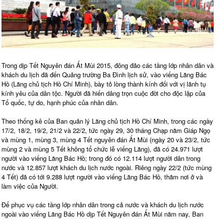
Trong dịp Tết Nguyên đán Ất Mùi 2015, đông đảo các tầng lớp nhân dân và
khách du lịch đã đến Quảng trường Ba Đình lịch sử, vào viếng Lăng Bác
Hồ (Lăng chủ tịch Hồ Chí Minh), bày tỏ lòng thành kính đối với vị lãnh tụ
kính yêu của dân tộc. Người đã hiến dâng trọn cuộc đời cho độc lập của
Tổ quốc, tự do, hạnh phúc của nhân dân.
Theo thống kê của Ban quản lý Lăng chủ tịch Hồ Chí Minh, trong các ngày
17/2, 18/2, 19/2, 21/2 và 22/2, tức ngày 29, 30 tháng Chạp năm Giáp Ngọ
và mùng 1, mùng 3, mùng 4 Tết nguyên đán Ất Mùi (ngày 20 và 23/2, tức
mùng 2 và mùng 5 Tết không tổ chức lễ viếng Lăng), đã có 24.971 lượt
người vào viếng Lăng Bác Hồ; trong đó có 12.114 lượt người dân trong
nước và 12.857 lượt khách du lịch nước ngoài. Riêng ngày 22/2 (tức mùng
4 Tết) đã có tới 9.288 lượt người vào viếng Lăng Bác Hồ, thăm nơi ở và
làm việc của Người.
Để phục vụ các tầng lớp nhân dân trong cả nước và khách du lịch nước
ngoài vào viếng Lăng Bác Hồ dịp Tết Nguyên đán Ất Mùi năm nay, Ban