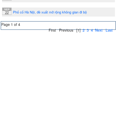
SEP
Phố cổ Hà Nội, đề xuất mở rộng không gian đi bộ
22
Page 1 of 4
First
Previous
[1]
2
3
4
Next
Last