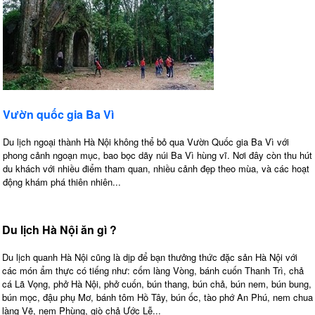
Vườn quốc gia Ba Vì
Du lịch ngoại thành Hà Nội không thể bỏ qua Vườn Quốc gia Ba Vì với
phong cảnh ngoạn mục, bao bọc dãy núi Ba Vì hùng vĩ. Nơi đây còn thu hút
du khách với nhiều điểm tham quan, nhiều cảnh đẹp theo mùa, và các hoạt
động khám phá thiên nhiên...
Du lịch Hà Nội ăn gì ?
Du lịch quanh Hà Nội cũng là dịp để bạn thưởng thức đặc sản Hà Nội với
các món ẩm thực có tiếng như: cốm làng Vòng, bánh cuốn Thanh Trì, chả
cá Lã Vọng, phở Hà Nội, phở cuốn, bún thang, bún chả, bún nem, bún bung,
bún mọc, đậu phụ Mơ, bánh tôm Hồ Tây, bún ốc, tào phớ An Phú, nem chua
làng Vẽ, nem Phùng, giò chả Ước Lễ...