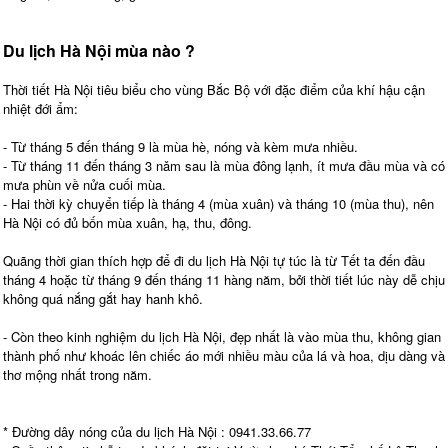
Du lịch Hà Nội mùa nào ?
Thời tiết Hà Nội tiêu biểu cho vùng Bắc Bộ với đặc điểm của khí hậu cận
nhiệt đới ẩm:
- Từ tháng 5 đến tháng 9 là mùa hè, nóng và kèm mưa nhiều.
- Từ tháng 11 đến tháng 3 nǎm sau là mùa đông lạnh, ít mưa đầu mùa và có
mưa phùn về nửa cuối mùa.
- Hai thời kỳ chuyển tiếp là tháng 4 (mùa xuân) và tháng 10 (mùa thu), nên
Hà Nội có đủ bốn mùa xuân, hạ, thu, đông.
Quãng thời gian thích hợp để đi du lịch Hà Nội tự túc là từ Tết ta đến đầu
tháng 4 hoặc từ tháng 9 đến tháng 11 hàng năm, bởi thời tiết lúc này dễ chịu
không quá nắng gắt hay hanh khô.
- Còn theo kinh nghiệm du lịch Hà Nội, đẹp nhất là vào mùa thu, không gian
thành phố như khoác lên chiếc áo mới nhiều màu của lá và hoa, dịu dàng và
thơ mộng nhất trong năm.
* Đường dây nóng của du lịch Hà Nội : 0941.33.66.77