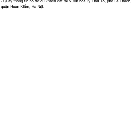
- Quầy thông tin hỗ trợ du khách đặt tại Vườn hoa Lý Thái Tổ, phố Lê Thạch,
quận Hoàn Kiếm, Hà Nội.