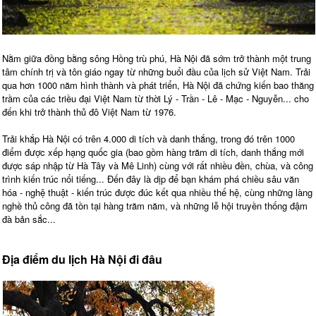
Nằm giữa đồng bằng sông Hồng trù phú, Hà Nội đã sớm trở thành một trung
tâm chính trị và tôn giáo ngay từ những buổi đầu của lịch sử Việt Nam. Trải
qua hơn 1000 năm hình thành và phát triển, Hà Nội đã chứng kiến bao thăng
trầm của các triều đại Việt Nam từ thời Lý - Trần - Lê - Mạc - Nguyễn... cho
đến khi trở thành thủ đô Việt Nam từ 1976.
Trải khắp Hà Nội có trên 4.000 di tích và danh thắng, trong đó trên 1000
điểm được xếp hạng quốc gia (bao gồm hàng trăm di tích, danh thắng mới
được sáp nhập từ Hà Tây và Mê Linh) cùng với rất nhiều đền, chùa, và công
trình kiến trúc nổi tiếng... Đến đây là dịp để bạn khám phá chiều sâu văn
hóa - nghệ thuật - kiến trúc được đúc kết qua nhiều thế hệ, cùng những làng
nghề thủ công đã tồn tại hàng trăm năm, và những lễ hội truyền thống đậm
đà bản sắc...
Địa điểm du lịch Hà Nội đi đâu