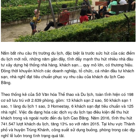
Nắm bắt nhu cầu thị trường du lịch, đặc biệt là trước sức hút của các điểm
du lịch mới nổi, những năm gần đây, tỉnh đẩy mạnh thu hút nhiều nhà đầu
tư xây dựng hệ thống nhà hàng, khách sạn... quy mô lớn, có thương hiệu.
Đồng thời khuyến khích các doanh nghiệp, tổ chức, cá nhân đầu tư khách
sạn, nhà nghỉ đạt tiêu chuẩn phục vụ nhu cầu của khách du lịch Cao
Bằng.
Theo thống kê của Sở Văn hóa Thể thao và Du lịch, toàn tỉnh hiện có 198
cơ sở lưu trú với 2.639 phòng, gồm: 13 khách sạn 2 sao, 50 khách sạn 1
sao, 1 làng du lịch 1 sao, 3 Homestay, 6 khách sạn đạt tiêu chuẩn và 125
nhà nghỉ. Việc đa dạng hóa các dịch vụ du lịch tạo điều kiện để thu hút
khách trong và ngoài nước đến du lịch Cao Bằng. Năm 2016, tỉnh thu hút
741.547 lượt khách du lịch, tăng 13% so với năm 2015. Tại khu vực Thành
phố và huyện Trùng Khánh, công suất sử dụng buồng, phòng trong các dịp
nghỉ lễ luôn trong tình trạng quá tải.