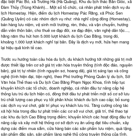
đặc biệt Pác Bó, xã Trường Hà (Hà Quảng), Khu du lịch thác Bản Giốc, xã
Đàm Thủy (Trùng Khánh)... Một số tổ chức, cá nhân phát triển dịch vụ du
lịch Homestay. Hiện, điểm du lịch Homestay Pác Rằng, xã Phúc Sen
(Quảng Uyên) có các nhóm dịch vụ như: nhà nghỉ cộng đồng (Homestay),
bán hàng lưu niệm, vệ sinh môi trường, rèn, thêu, và vận chuyển, hướng
dẫn viên thôn bản, cho thuê xe đạp đôi, xe đạp điện, văn nghệ dân tộc...,
hằng năm thu hút hơn 5.000 lượt khách du lịch Cao Bằng, trong đó,
khoảng 1.000 lượt khách nghỉ tại bản. Đây là dịch vụ mới, hứa hẹn mang
lại hiệu quả kinh tế cao.
Trước xu hướng toàn cầu hóa du lịch, du khách hướng tới những giá trị mới
được thiết lập trên cơ sở giá trị văn hóa truyền thống (tính độc đáo, nguyên
bản), giá trị tự nhiên (tính nguyên sơ, hoang dã), giá trị sáng tạo và công
nghệ (tính hiện đại, tiện nghi), theo Phó trưởng Phòng Quản lý du lịch, Sở
Văn hóa Thể thao và Du lịch Cao Bằng Phạm Ngọc Khoa, tỉnh tiếp tục
khuyến khích các tổ chức, doanh nghiệp, cá nhân đầu tư nâng cấp hệ
thống lưu trú du lịch hiện có, đồng thời đầu tư phát triển một số cơ sở lưu
trú chất lượng cao phục vụ tốt phân khúc khách du lịch cao cấp; bổ sung
các dịch vụ vui chơi, giải trí phục vụ khách lưu trú. Tăng cường công tác
xã hội hóa trong đầu tư phát triển các cơ sở vui chơi, giải trí, thể thao tại
các khu du lịch Cao Bằng trọng điểm; khuyến khích các hoạt động đầu tư
nâng cấp và xây mới hệ thống cơ sở dịch vụ ăn uống đạt tiêu chuẩn, xây
dựng các điểm mua sắm, cửa hàng bán các sản phẩm lưu niệm, quà tặng,
sản phẩm đặc sản, sản phẩm làng nghề thủ công truyền thống của tỉnh.