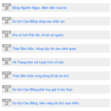
MAY
Động Ngườm Ngao, điểm đến mùa hè
20
MAY
Du lịch Cao Bằng nâng cao nhân lực
18
MAR
Khu di tích Pác Bó, lễ hội về nguồn
06
APR
Thác Bản Giốc, trồng cây tôn tạo cảnh quan
02
FEB
Hồ Thang Hen với tuyệt tình cổ trấn
06
OCT
Thác Bản Giốc tưng bừng lễ hội du lịch
08
JUN
Du lịch Cao Bằng phát huy giá trị ẩm thực
18
JUN
Du lịch Cao Bằng, tiềm năng du lịch mạo hiểm
13