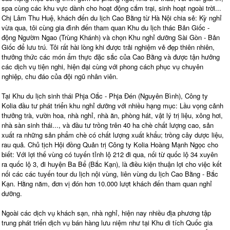
spa cùng các khu vực dành cho hoạt động cắm trại, sinh hoạt ngoài trời...
Chị Lâm Thu Huệ, khách đến du lịch Cao Bằng từ Hà Nội chia sẻ: Kỳ nghỉ
vừa qua, tôi cùng gia đình đến tham quan Khu du lịch thác Bản Giốc -
động Ngườm Ngao (Trùng Khánh) và chọn Khu nghỉ dưỡng Sài Gòn - Bản
Giốc để lưu trú. Tôi rất hài lòng khi được trải nghiệm vẻ đẹp thiên nhiên,
thưởng thức các món ẩm thực đặc sắc của Cao Bằng và được tận hưởng
các dịch vụ tiện nghi, hiện đại cùng với phong cách phục vụ chuyên
nghiệp, chu đáo của đội ngũ nhân viên.
Tại Khu du lịch sinh thái Phja Oắc - Phja Đén (Nguyên Bình), Công ty
Kolia đầu tư phát triển khu nghỉ dưỡng với nhiều hạng mục: Lầu vọng cảnh
thưởng trà, vườn hoa, nhà nghỉ, nhà ăn, phòng hát, vật lý trị liệu, xông hơi,
nhà sàn sinh thái..., và đầu tư trồng trên 40 ha chè chất lượng cao, sản
xuất ra những sản phẩm chè có chất lượng xuất khẩu; trồng cây dược liệu,
rau quả. Chủ tịch Hội đồng Quản trị Công ty Kolia Hoàng Mạnh Ngọc cho
biết: Với lợi thế vùng có tuyến tỉnh lộ 212 đi qua, nối từ quốc lộ 34 xuyên
ra quốc lộ 3, đi huyện Ba Bể (Bắc Kạn), là điều kiện thuận lợi cho việc kết
nối các các tuyến tour du lịch nội vùng, liên vùng du lịch Cao Bằng - Bắc
Kạn. Hằng năm, đơn vị đón hơn 10.000 lượt khách đến tham quan nghỉ
dưỡng.
Ngoài các dịch vụ khách sạn, nhà nghỉ, hiện nay nhiều địa phương tập
trung phát triển dịch vụ bán hàng lưu niệm như tại Khu di tích Quốc gia