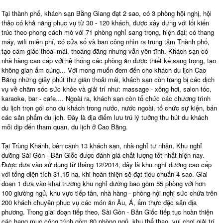
Tại thành phố, khách sạn Bằng Giang đạt 2 sao, có 3 phòng hội nghị, hội
thảo có khả năng phục vụ từ 30 - 120 khách, được xây dựng với lối kiến
trúc theo phong cách mở với 71 phòng nghỉ sang trọng, hiện đại; có thang
máy, wifi miễn phí, có cửa sổ và ban công nhìn ra trung tâm Thành phố,
tạo cảm giác thoải mái, thoáng đãng nhưng vẫn yên tĩnh. Khách sạn có
nhà hàng cao cấp với hệ thống các phòng ăn được thiết kế sang trọng, tạo
không gian ấm cúng... Với mong muốn đem đến cho khách du lịch Cao
Bằng những giây phút thư giãn thoải mái, khách sạn còn trang bị các dịch
vụ về chăm sóc sức khỏe và giải trí như: massage - xông hơi, salon tóc,
karaoke, bar - cafe.... Ngoài ra, khách sạn còn tổ chức các chương trình
du lịch trọn gói cho du khách trong nước, nước ngoài, tổ chức sự kiện, bán
các sản phẩm du lịch. Đây là địa điểm lưu trú lý tưởng thu hút du khách
mỗi dịp đến tham quan, du lịch ở Cao Bằng.
Tại Trùng Khánh, bên cạnh 13 khách sạn, nhà nghỉ tư nhân, Khu nghỉ
dưỡng Sài Gòn - Bản Giốc được đánh giá chất lượng tốt nhất hiện nay.
Được đưa vào sử dụng từ tháng 12/2014, đây là khu nghỉ dưỡng cao cấp
với tổng diện tích 31,15 ha, khi hoàn thiện sẽ đạt tiêu chuẩn 4 sao. Giai
đoạn 1 đưa vào khai trương khu nghỉ dưỡng bao gồm 55 phòng với hơn
100 giường ngủ, khu vực tiếp tân, nhà hàng - phòng hội nghị sức chứa trên
200 khách chuyên phục vụ các món ăn Âu, Á, ẩm thực đặc sản địa
phương. Trong giai đoạn tiếp theo, Sài Gòn - Bản Giốc tiếp tục hoàn thiện
các hạng mục công trình gồm 80 phòng ngủ, khu thể thao, vui chơi giải trí,