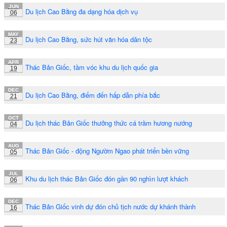
JUN
Du lịch Cao Bằng đa dạng hóa dịch vụ
06
MAY
Du lịch Cao Bằng, sức hút văn hóa dân tộc
23
APR
Thác Bản Giốc, tầm vóc khu du lịch quốc gia
19
DEC
Du lịch Cao Bằng, điểm đến hấp dẫn phía bắc
21
OCT
Du lịch thác Bản Giốc thưởng thức cá trầm hương nướng
04
AUG
Thác Bản Giốc - động Ngườm Ngao phát triển bền vững
05
JUL
Khu du lịch thác Bản Giốc đón gần 90 nghìn lượt khách
06
DEC
Thác Bản Giốc vinh dự đón chủ tịch nước dự khánh thành
16