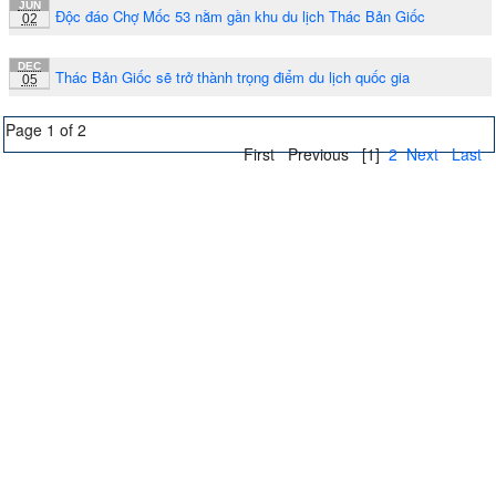
JUN
Độc đáo Chợ Mốc 53 nằm gần khu du lịch Thác Bản Giốc
02
DEC
Thác Bản Giốc sẽ trở thành trọng điểm du lịch quốc gia
05
Page 1 of 2
First
Previous
[1]
2
Next
Last