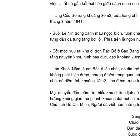
việc... tất cả gắn kết hài hòa giữa cảnh quan non
- Hang Cốc Bó rộng khoảng 80m2, cửa hang chỉ mộ
tháng 3 năm 1941.
- Suối Lê Nin trong xanh màu ngọc bích, tuôn chả
từng đàn cá tung tăng bơi lội. Phía trên là ngọn 
- Cột mốc 108 tại khu di tích Pác Bó ở Cao Bằng 
tảng nguyên khối, hình bầu dục, cao khoảng 70c
- Lán Khuổi Nặm là nơi Bác ở lâu nhất, có địa th
không phát hiện được, nhưng ở bên trong quan sát 
nhỏ, có diện tích khoảng 12m2. Lán được trùng tu 
Một chuyến đến thăm tìm hiểu khu di tích lịch 
hưởng không gian trong lành khoáng đạt nơi núi r
Chủ tịch Hồ Chí Minh, Người đã viết nên những t
Sáng
Cháo 
Bàn đá
Cuộc đ