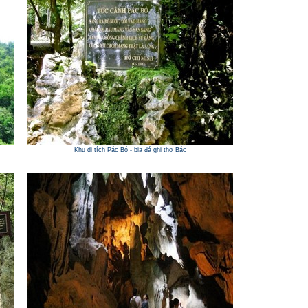
Khu di tích Pác Bó - bia đá ghi thơ Bác