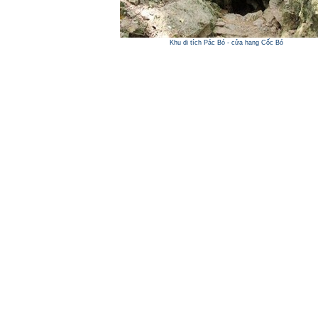
Khu di tích Pác Bó - cửa hang Cốc Bó