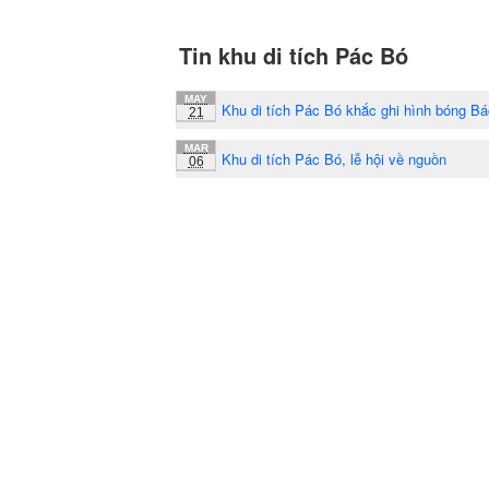
Tin khu di tích Pác Bó
MAY
Khu di tích Pác Bó khắc ghi hình bóng Bá
21
MAR
Khu di tích Pác Bó, lễ hội về nguồn
06