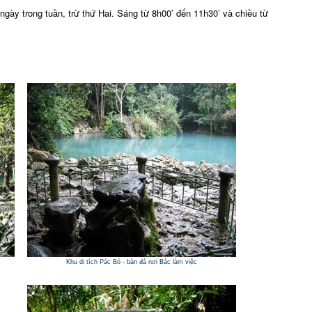
gày trong tuần, trừ thứ Hai. Sáng từ 8h00’ đến 11h30’ và chiều từ
Khu di tích Pác Bó - bàn đá nơi Bác làm việc