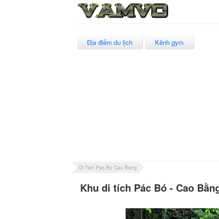
Địa điểm du lịch
Kênh gym
Di Tich Pac Bo Cao Bang
Khu di tích Pác Bó - Cao Bằn