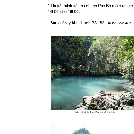
* Thuyết minh về khu di tích Pác Bó mở cửa các n
14h00’ đến 16h00’.
- Ban quản lý khu di tích Pác Bó : 0263.852.425
Khu di tích Pác Bó - suối Lê Nin