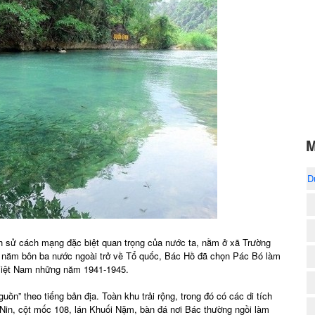
M
D
lịch sử cách mạng đặc biệt quan trọng của nước ta, nằm ở xã Trường
 năm bôn ba nước ngoài trở về Tổ quốc, Bác Hồ đã chọn Pác Bó làm
 Việt Nam những năm 1941-1945.
uồn” theo tiếng bản địa. Toàn khu trải rộng, trong đó có các di tích
 Nin, cột mốc 108, lán Khuối Nặm, bàn đá nơi Bác thường ngồi làm