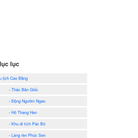
ục lục
u lịch Cao Bằng
-
Thác Bản Giốc
-
Động Ngườm Ngao
-
Hồ Thang Hen
-
Khu di tích Pác Bó
-
Làng rèn Phúc Sen