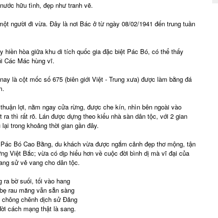
 nước hữu tình, đẹp như tranh vẽ.
t người đi vừa. Đây là nơi Bác ở từ ngày 08/02/1941 đến trung tuần
y hiền hòa giữa khu di tích quốc gia đặc biệt Pác Bó, có thể thấy
núi Các Mác hùng vĩ.
nay là cột mốc số 675 (biên giới Việt - Trung xưa) được làm bằng đá
m.
ế thuận lợi, nằm ngay cửa rừng, được che kín, nhìn bên ngoài vào
ra thì rất rõ. Lán được dựng theo kiểu nhà sàn dân tộc, với 2 gian
lại trong khoảng thời gian gần đây.
sử Pác Bó Cao Bằng, du khách vừa được ngắm cảnh đẹp thơ mộng, tận
ừng Việt Bắc; vừa có dịp hiểu hơn về cuộc đời bình dị mà vĩ đại của
rang sử vẻ vang cho dân tộc.
 ra bờ suối, tối vào hang
bẹ rau măng vẫn sẵn sàng
 chông chênh dịch sử Ðảng
ời cách mạng thật là sang.