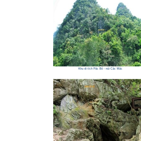
Khu di tích Pác Bó - núi Các Mác