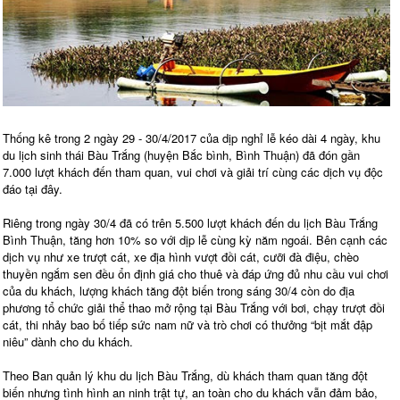
Thống kê trong 2 ngày 29 - 30/4/2017 của dịp nghỉ lễ kéo dài 4 ngày, khu
du lịch sinh thái Bàu Trắng (huyện Bắc bình, Bình Thuận) đã đón gần
7.000 lượt khách đến tham quan, vui chơi và giải trí cùng các dịch vụ độc
đáo tại đây.
Riêng trong ngày 30/4 đã có trên 5.500 lượt khách đến du lịch Bàu Trắng
Bình Thuận, tăng hơn 10% so với dịp lễ cùng kỳ năm ngoái. Bên cạnh các
dịch vụ như xe trượt cát, xe địa hình vượt đồi cát, cưỡi đà điệu, chèo
thuyền ngắm sen đều ổn định giá cho thuê và đáp ứng đủ nhu cầu vui chơi
của du khách, lượng khách tăng đột biến trong sáng 30/4 còn do địa
phương tổ chức giải thể thao mở rộng tại Bàu Trắng với bơi, chạy trượt đồi
cát, thi nhảy bao bố tiếp sức nam nữ và trò chơi có thưởng “bịt mắt đập
niêu” dành cho du khách.
Theo Ban quản lý khu du lịch Bàu Trắng, dù khách tham quan tăng đột
biến nhưng tình hình an ninh trật tự, an toàn cho du khách vẫn đảm bảo,