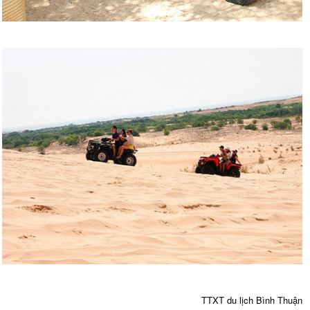
TTXT du lịch Bình Thuận