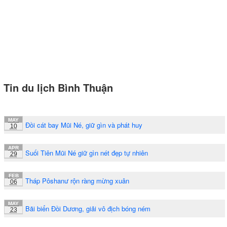
Tin du lịch Bình Thuận
MAY
Đồi cát bay Mũi Né, giữ gìn và phát huy
10
APR
Suối Tiên Mũi Né giữ gìn nét đẹp tự nhiên
29
FEB
Tháp Pôshanư rộn ràng mừng xuân
06
MAY
Bãi biển Đồi Dương, giải vô địch bóng ném
23