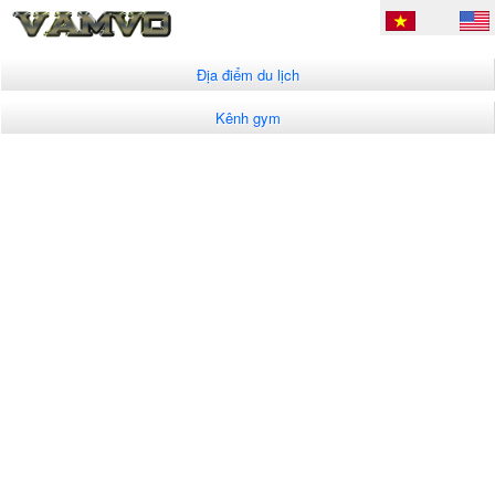
Địa điểm du lịch
Kênh gym