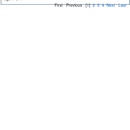
First
Previous
[1]
2
3
4
Next
Last