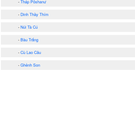
-
Tháp Pôshanư
-
Dinh Thầy Thím
-
Núi Tà Cú
-
Bàu Trắng
-
Cù Lao Câu
-
Ghềnh Son