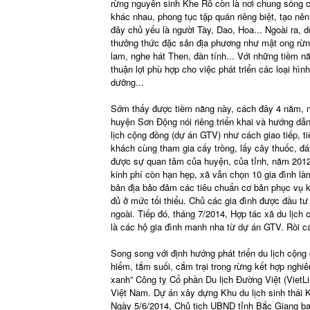
rừng nguyên sinh Khe Rỗ còn là nơi chung sống c
khác nhau, phong tục tập quán riêng biệt, tạo nê
đây chủ yếu là người Tày, Dao, Hoa... Ngoài ra, 
thưởng thức đặc sản địa phương như mật ong rừn
lam, nghe hát Then, đàn tính... Với những tiềm n
thuận lợi phù hợp cho việc phát triển các loại hình
dưỡng...
Sớm thấy được tiềm năng này, cách đây 4 năm, m
huyện Sơn Động nói riêng triển khai và hướng dẫ
lịch cộng đồng (dự án GTV) như cách giao tiếp, ti
khách cùng tham gia cấy trồng, lấy cây thuốc, đá
được sự quan tâm của huyện, của tỉnh, năm 2012
kinh phí còn hạn hẹp, xã vẫn chọn 10 gia đình là
bản địa bảo đảm các tiêu chuẩn cơ bản phục vụ k
đủ ở mức tối thiểu. Chủ các gia đình được đầu tư
ngoài. Tiếp đó, tháng 7/2014, Hợp tác xã du lịch
là các hộ gia đình manh nha từ dự án GTV. Rồi các
Song song với định hướng phát triển du lịch cộng đ
hiểm, tắm suối, cắm trại trong rừng kết hợp nghi
xanh” Công ty Cổ phần Du lịch Đường Việt (VietLin
Việt Nam. Dự án xây dựng Khu du lịch sinh thái K
Ngày 5/6/2014, Chủ tịch UBND tỉnh Bắc Giang ba