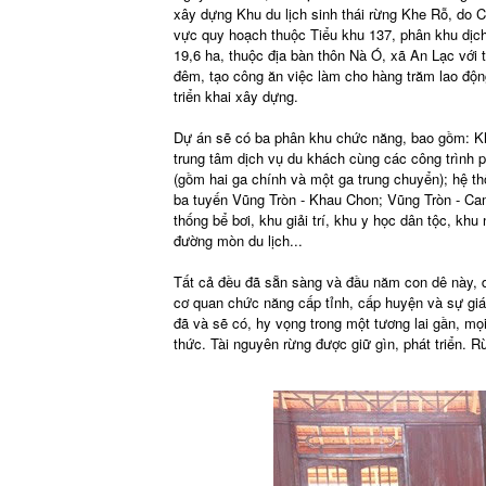
xây dựng Khu du lịch sinh thái rừng Khe Rỗ, do 
vực quy hoạch thuộc Tiểu khu 137, phân khu dịch 
19,6 ha, thuộc địa bàn thôn Nà Ó, xã An Lạc với
đêm, tạo công ăn việc làm cho hàng trăm lao độn
triển khai xây dựng.
Dự án sẽ có ba phân khu chức năng, bao gồm: Kh
trung tâm dịch vụ du khách cùng các công trình ph
(gồm hai ga chính và một ga trung chuyển); hệ 
ba tuyến Vũng Tròn - Khau Chon; Vũng Tròn - Cam
thống bể bơi, khu giải trí, khu y học dân tộc, khu
đường mòn du lịch...
Tất cả đều đã sẵn sàng và đầu năm con dê này, d
cơ quan chức năng cấp tỉnh, cấp huyện và sự giá
đã và sẽ có, hy vọng trong một tương lai gần, m
thức. Tài nguyên rừng được giữ gìn, phát triển. 