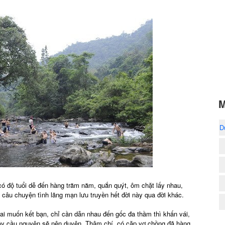
M
D
có độ tuổi dễ đến hàng trăm năm, quắn quýt, ôm chặt lấy nhau,
ỉ câu chuyện tình lãng mạn lưu truyền hết đời này qua đời khác.
rai muốn kết bạn, chỉ cần dẫn nhau đến gốc đa thầm thì khấn vái,
đây cầu nguyện sẽ nên duyên. Thậm chí, có cặp vợ chồng đã hàng