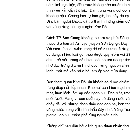
năm trời trục trặc, đến mức không còn muốn nhìn
tình yêu vẫn dần trở lại... Dân trong vùng gọi đó
khoáng hậu. Chẳng biết tự bao giờ, hai cây đa ấ
Đin, bản người Dao... đã trở thành những điểm dừ
với vùng rừng núi ngút ngàn Khe Rỗ.
Cách TP Bắc Giang khoảng 80 km về phía Đông B
thuộc địa bàn xã An Lạc (huyện Sơn Động). Đây 
Với diện tích 7.153ha trong đó có 5.092ha là rừn
đa dạng, nhiều loài gỗ, thảo dược quý hiếm với 236
chim, bò sát, trong đó nhiều loài có tên trong sá
nhờ đặc trưng địa hình núi cao, rừng nguyên sinh
lành, mát mẻ vào mùa hè, ấm áp vào mùa đông.
Đến tham quan Khe Rỗ, du khách sẽ được chiêm n
trùng điệp nối tiếp nhau. Khe núi có nhiều mạch
mát, luồn lách, ôm ấp các ngọn núi. Đặc biệt, tro
suối Nước Vàng vì con suối này có dòng nước vàn
chảy dài với những đoạn thác cao đến ba, bốn tầ
vũng nước trong vắt nhìn thấu đáy như: Vũng Trò
picnic, leo núi khám phá rừng nguyên sinh.
Không chỉ hấp dẫn bởi cảnh quan thiên nhiên thơ