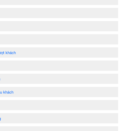
ượt khách
c
ệu khách
g