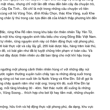
 mặt nhau, nhưng chỉ một lần dắt nhau đến bên cây đa chuyện trò,
 là Cây Đa Tình... Đó chỉ là một trong những câu chuyện vô tiền
y cùng với hồ Vũng Tròn, đỉnh Khẩu Chọn, thác Khe Vàng, suối Khe
ng chân lý thú trong các tựa điền dã của khách thập phương khi đến
ắc, rừng Khe Rỗ nằm trong khu bảo tồn thiên nhiên Tây Yên Tử,
là một khu rừng nguyên sinh tiêu biểu cho vùng Đông Bắc Việt Nam.
g tự nhiên, rừng nguyên sinh này có thảm động thực vật phong phú,
 loài thực vật và cây lấy gỗ, 255 loài dược liệu, hàng trăm loài thú,
ch đỏ, có loài gần như đã bị tuyệt chủng trên phạm vi toàn cầu. Và
 nơi đây được thiên nhiên ưu đãi ban tặng cho một khí hậu trong
gưỡng một phong cảnh thiên nhiên hùng vĩ với những dãy núi
 nước ngầm thường xuyên tuôn chảy tạo ra những dòng suối trong
ng rừng có hai con suối lớn là Nước Vàng và Khe Đin. Sở dĩ gọi là
g chảy quanh năm như mật ong; trong khi đó, suối Khe Đin lại
ng, mỗi tầng khoảng 30 - 40m. Nơi thác nước đổ xuống là những
n, Vũng Soong... thích hợp cho bơi lội hay tắm mát, những chuyến
 mộng, hữu tình và hệ động thực vật phong phú, đa dạng, khu vực