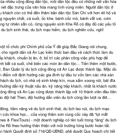
ủa nhiều cộng đồng dân tộc, mỗi dân tộc đều có những nét văn hóa
n nét đặc trưng của văn hóa mang tính vùng miền. Người dân tộc ở
du khách còn có thể đến thăm bản dân tộc Sán Chí với hơn 40 hộ và
g nguyên chất, cá suối, ốc khe, bánh cốc mò, bánh vắt vai, cơm
ăng tự nhiên sẵn có, rừng nguyên sinh Khe Rỗ có đầy đủ các yếu tố
 du lịch sinh thái, du lịch mạo hiểm, du lịch nghiên cứu, nghỉ
ột tổ chức phi Chính phủ của Ý đã giúp Bắc Giang nói chung,
n cho người dân xã An Lạc kiến thức ban đầu về cách thức làm du
ếp khách, chuẩn bị ăn, ở, bố trí các phần công việc phù hợp để
nh bắt cá suối, chế biến các món ăn dân tộc... Tiến thêm một bước,
, Ban Quản lý du lịch cộng đồng xã An Lạc được thành lập. Mặc dù
m điểm với định hướng các gia đình tự đầu tư vốn làm các nhà sàn
hách du lịch, có nhà vệ sinh khép kín, mua sắm xoong nồi, bát đĩa
 hướng dẫn kỹ thuật nấu ăn, kỹ năng tiếp khách, nhất là khách nước
 cộng đồng xã An Lạc cũng được thành lập với 10 thành viên đầu tiên
 đội hát Then, đội hướng dẫn viên du lịch cũng lần lượt ra đời...
ồng, tiềm năng về du lịch sinh thái, du lịch leo núi, du lịch mạo
ên cứu khoa học... của vùng thâm sơn cùng cốc này đã “lọt mắt
es & FlexiTours) - một doanh nghiệp có tên tuổi trong “làng” du lịch
he Rỗ theo hướng thân thiện với môi trường từng bước hoàn tất.
n hành Quyết định số 716/QĐ-UBND, phê duyệt Quy hoạch chi tiết