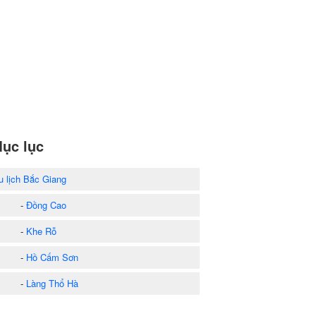
ục lục
u lịch Bắc Giang
-
Đồng Cao
-
Khe Rỗ
-
Hồ Cấm Sơn
-
Làng Thổ Hà