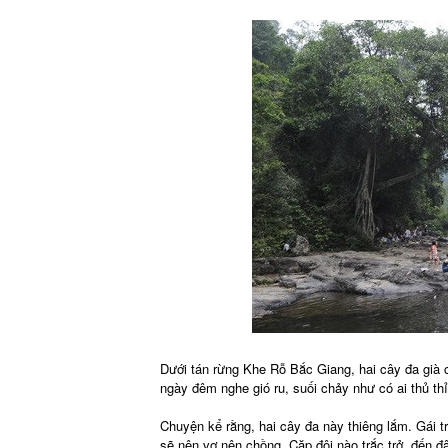
Dưới tán rừng Khe Rỗ Bắc Giang, hai cây đa già 
ngày đêm nghe gió ru, suối chảy như có ai thủ th
Chuyện kể rằng, hai cây đa này thiêng lắm. Gái t
sẽ nên vợ nên chồng. Cặp đôi nào trắc trở, đến 