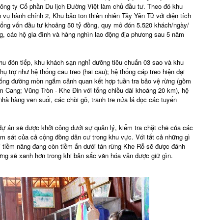
Công ty Cổ phần Du lịch Đường Việt làm chủ đầu tư. Theo đó khu
vụ hành chính 2, Khu bảo tồn thiên nhiên Tây Yên Tử với diện tích
 tổng vốn đầu tư khoảng 50 tỷ đồng, quy mô đón 5.520 khách/ngày/
g, các hộ gia đình và hàng nghìn lao động địa phương sau 5 năm
u đón tiếp, khu khách sạn nghỉ dưỡng tiêu chuẩn 03 sao và khu
ụ trợ như hệ thống cầu treo (hai cầu); hệ thống cáp treo hiện đại
thống đường mòn ngắm cảnh quan kết hợp tuần tra bảo vệ rừng (gồm
 Cang; Vũng Tròn - Khe Đin với tổng chiều dài khoảng 20 km), hệ
 nhà hàng ven suối, các chòi gỗ, tranh tre nứa lá dọc các tuyến
ự án sẽ được khởi công dưới sự quản lý, kiểm tra chặt chẽ của các
m sát của cả cộng đồng dân cư trong khu vực. Với tất cả những gì
ọi tiềm năng đang còn tiềm ẩn dưới tán rừng Khe Rỗ sẽ được đánh
Rừng sẽ xanh hơn trong khi bản sắc văn hóa vẫn được giữ gìn.