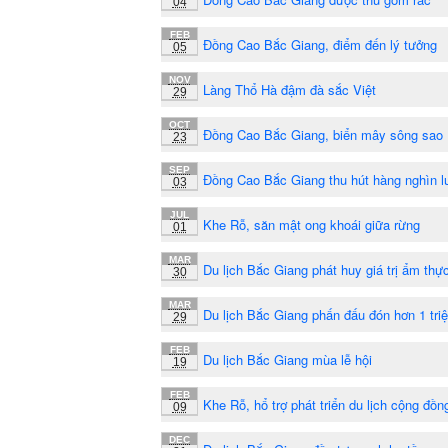
04
FEB
Đồng Cao Bắc Giang, điểm đến lý tưởng
05
NOV
Làng Thổ Hà đậm đà sắc Việt
29
OCT
Đồng Cao Bắc Giang, biển mây sông sao
23
SEP
Đồng Cao Bắc Giang thu hút hàng nghìn l
03
JUL
Khe Rỗ, săn mật ong khoái giữa rừng
01
MAR
Du lịch Bắc Giang phát huy giá trị ẩm thự
30
MAR
Du lịch Bắc Giang phấn đấu đón hơn 1 tri
29
FEB
Du lịch Bắc Giang mùa lễ hội
19
FEB
Khe Rỗ, hổ trợ phát triển du lịch cộng đồn
09
DEC