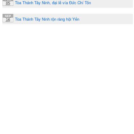
Tòa Thánh Tây Ninh, đại lễ vía Đức Chí Tôn
05
SEP
Tòa Thánh Tây Ninh rộn ràng hội Yến
16