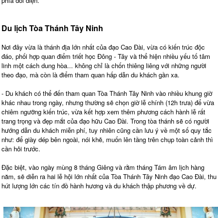
phía đối diện.
Du lịch Tòa Thánh Tây Ninh
Nơi đây vừa là thánh địa lớn nhất của đạo Cao Đài, vừa có kiến trúc độc
đáo, phối hợp quan điểm triết học Đông - Tây và thể hiện nhiều yếu tố tâm
linh một cách dung hòa... không chỉ là chốn thiêng liêng với những người
theo đạo, mà còn là điểm tham quan hấp dẫn du khách gần xa.
- Du khách có thể đến tham quan Tòa Thánh Tây Ninh vào nhiều khung giờ
khác nhau trong ngày, nhưng thường sẽ chọn giờ lễ chính (12h trưa) để vừa
chiêm ngưỡng kiến trúc, vừa kết hợp xem thêm phương cách hành lễ rất
trang trọng và đẹp mắt của đạo hữu Cao Đài. Trong tòa thánh sẽ có người
hướng dẫn du khách miễn phí, tuy nhiên cũng cần lưu ý về một số quy tắc
như: để giày dép bên ngoài, nói khẽ, muốn lên tầng trên chụp toàn cảnh thì
cần hỏi trước.
Đặc biệt, vào ngày mùng 8 tháng Giêng và rằm tháng Tám âm lịch hàng
năm, sẽ diễn ra hai lễ hội lớn nhất của Tòa Thánh Tây Ninh đạo Cao Đài, thu
hút lượng lớn các tín đồ hành hương và du khách thập phương về dự.