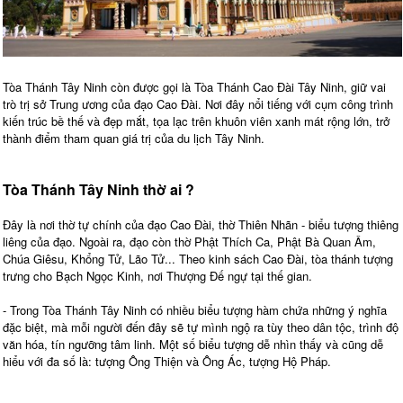
Tòa Thánh Tây Ninh còn được gọi là Tòa Thánh Cao Đài Tây Ninh, giữ vai
trò trị sở Trung ương của đạo Cao Đài. Nơi đây nổi tiếng với cụm công trình
kiến trúc bề thế và đẹp mắt, tọa lạc trên khuôn viên xanh mát rộng lớn, trở
thành điểm tham quan giá trị của du lịch Tây Ninh.
Tòa Thánh Tây Ninh thờ ai ?
Đây là nơi thờ tự chính của đạo Cao Đài, thờ Thiên Nhãn - biểu tượng thiêng
liêng của đạo. Ngoài ra, đạo còn thờ Phật Thích Ca, Phật Bà Quan Âm,
Chúa Giêsu, Khổng Tử, Lão Tử... Theo kinh sách Cao Đài, tòa thánh tượng
trưng cho Bạch Ngọc Kinh, nơi Thượng Đế ngự tại thế gian.
- Trong Tòa Thánh Tây Ninh có nhiều biểu tượng hàm chứa những ý nghĩa
đặc biệt, mà mỗi người đến đây sẽ tự mình ngộ ra tùy theo dân tộc, trình độ
văn hóa, tín ngưỡng tâm linh. Một số biểu tượng dễ nhìn thấy và cũng dễ
hiểu với đa số là: tượng Ông Thiện và Ông Ác, tượng Hộ Pháp.