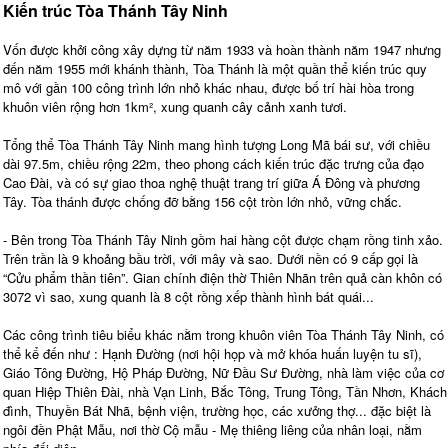
Kiến trúc Tòa Thánh Tây Ninh
Vốn được khởi công xây dựng từ năm 1933 và hoàn thành năm 1947 nhưng
đến năm 1955 mới khánh thành, Tòa Thánh là một quần thể kiến trúc quy
mô với gần 100 công trình lớn nhỏ khác nhau, được bố trí hài hòa trong
khuôn viên rộng hơn 1km², xung quanh cây cảnh xanh tươi.
Tổng thể Tòa Thánh Tây Ninh mang hình tượng Long Mã bái sư, với chiều
dài 97.5m, chiều rộng 22m, theo phong cách kiến trúc đặc trưng của đạo
Cao Đài, và có sự giao thoa nghệ thuật trang trí giữa Á Đông và phương
Tây. Tòa thánh được chống đỡ bằng 156 cột tròn lớn nhỏ, vững chắc.
- Bên trong Tòa Thánh Tây Ninh gồm hai hàng cột được chạm rồng tinh xảo.
Trên trần là 9 khoảng bầu trời, với mây và sao. Dưới nền có 9 cấp gọi là
“Cửu phẩm thần tiên”. Gian chính điện thờ Thiên Nhãn trên quả càn khôn có
3072 vì sao, xung quanh là 8 cột rồng xếp thành hình bát quái...
Các công trình tiêu biểu khác nằm trong khuôn viên Tòa Thánh Tây Ninh, có
thể kể đến như : Hạnh Đường (nơi hội họp và mở khóa huấn luyện tu sĩ),
Giáo Tông Đường, Hộ Pháp Đường, Nữ Đầu Sư Đường, nhà làm việc của cơ
quan Hiệp Thiên Đài, nhà Vạn Linh, Bắc Tông, Trung Tông, Tần Nhơn, Khách
đình, Thuyền Bát Nhã, bệnh viện, trường học, các xưởng thợ... đặc biệt là
ngôi đền Phật Mẫu, nơi thờ Cộ mẫu - Mẹ thiêng liêng của nhân loại, nằm