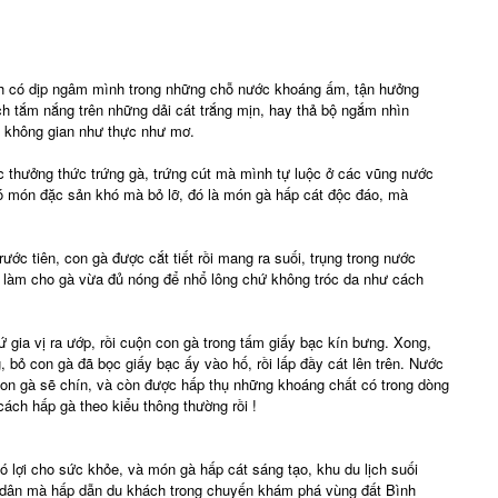
h có dịp ngâm mình trong những chỗ nước khoáng ấm, tận hưởng
ích tắm nắng trên những dải cát trắng mịn, hay thả bộ ngắm nhìn
o không gian như thực như mơ.
c thưởng thức trứng gà, trứng cút mà mình tự luộc ở các vũng nước
ó món đặc sản khó mà bỏ lỡ, đó là món gà hấp cát độc đáo, mà
Trước tiên, con gà được cắt tiết rồi mang ra suối, trụng trong nước
ỉ làm cho gà vừa đủ nóng để nhổ lông chứ không tróc da như cách
ứ gia vị ra ướp, rồi cuộn con gà trong tấm giấy bạc kín bưng. Xong,
 bỏ con gà đã bọc giấy bạc ấy vào hố, rồi lấp đầy cát lên trên. Nước
con gà sẽ chín, và còn được hấp thụ những khoáng chất có trong dòng
 cách hấp gà theo kiểu thông thường rồi !
lợi cho sức khỏe, và món gà hấp cát sáng tạo, khu du lịch suối
 dân mà hấp dẫn du khách trong chuyến khám phá vùng đất Bình