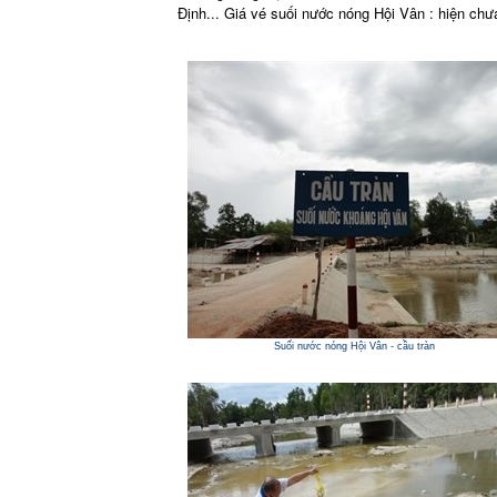
Định... Giá vé suối nước nóng Hội Vân : hiện chư
Suối nước nóng Hội Vân - cầu tràn