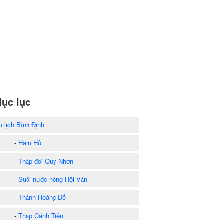
ục lục
u lịch Bình Định
-
Hầm Hô
-
Tháp đôi Quy Nhơn
-
Suối nước nóng Hội Vân
-
Thành Hoàng Đế
-
Tháp Cánh Tiên