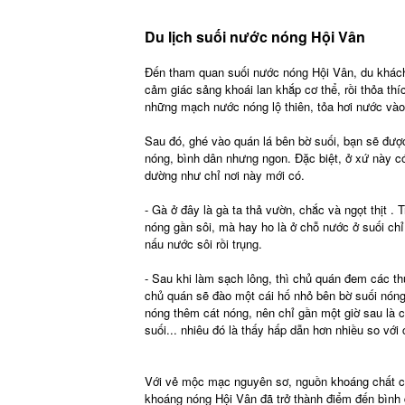
Du lịch suối nước nóng Hội Vân
Đến tham quan suối nước nóng Hội Vân, du khác
cảm giác sảng khoái lan khắp cơ thể, rồi thỏa th
những mạch nước nóng lộ thiên, tỏa hơi nước và
Sau đó, ghé vào quán lá bên bờ suối, bạn sẽ đượ
nóng, bình dân nhưng ngon. Đặc biệt, ở xứ này c
dường như chỉ nơi này mới có.
- Gà ở đây là gà ta thả vườn, chắc và ngọt thịt . 
nóng gần sôi, mà hay ho là ở chỗ nước ở suối ch
nấu nước sôi rồi trụng.
- Sau khi làm sạch lông, thì chủ quán đem các th
chủ quán sẽ đào một cái hố nhỏ bên bờ suối nóng,
nóng thêm cát nóng, nên chỉ gần một giờ sau là 
suối... nhiêu đó là thấy hấp dẫn hơn nhiều so với
Với vẻ mộc mạc nguyên sơ, nguồn khoáng chất có 
khoáng nóng Hội Vân đã trở thành điểm đến bình