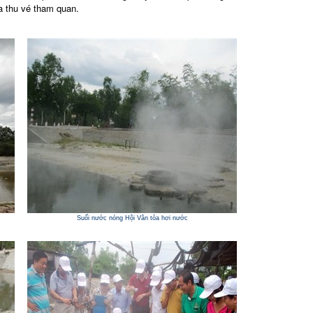
a thu vé tham quan.
Suối nước nóng Hội Vân tỏa hơi nước