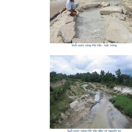
Suối nước nóng Hội Vân - luộc trứng
Suối nước nóng Hội Vân đậm vẻ nguyên sơ