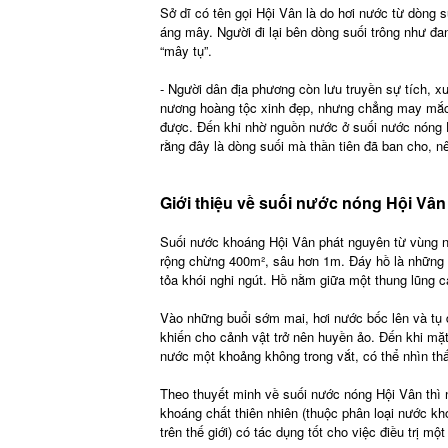
Sở dĩ có tên gọi Hội Vân là do hơi nước từ dòng s
áng mây. Người đi lại bên dòng suối trông như đa
“mây tụ”.
- Người dân địa phương còn lưu truyền sự tích, 
nương hoàng tộc xinh đẹp, nhưng chẳng may mắc 
được. Đến khi nhờ nguồn nước ở suối nước nóng H
rằng đây là dòng suối mà thần tiên đã ban cho, nê
Giới thiệu về suối nước nóng Hội Vân
Suối nước khoáng Hội Vân phát nguyên từ vùng nú
rộng chừng 400m², sâu hơn 1m. Đáy hồ là những
tỏa khói nghi ngút. Hồ nằm giữa một thung lũng 
Vào những buổi sớm mai, hơi nước bốc lên và tụ 
khiến cho cảnh vật trở nên huyền ảo. Đến khi mặt
nước một khoảng không trong vắt, có thể nhìn t
Theo thuyết minh về suối nước nóng Hội Vân thì 
khoáng chất thiên nhiên (thuộc phân loại nước k
trên thế giới) có tác dụng tốt cho việc điều trị m