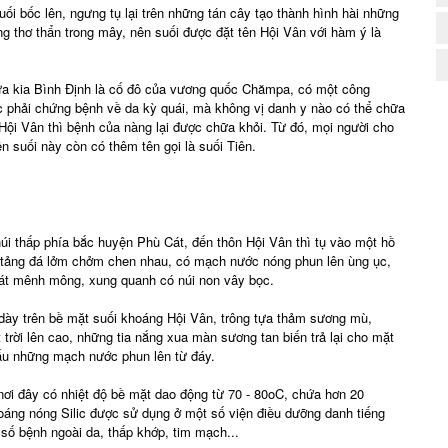
uối bốc lên, ngưng tụ lại trên những tán cây tạo thành hình hài những
ng thơ thẩn trong mây, nên suối được đặt tên Hội Vân với hàm ý là
xưa kia Bình Định là cố đô của vương quốc Chămpa, có một công
phải chứng bệnh về da kỳ quái, mà không vị danh y nào có thể chữa
ội Vân thì bệnh của nàng lại được chữa khỏi. Từ đó, mọi người cho
n suối này còn có thêm tên gọi là suối Tiên.
i thấp phía bắc huyện Phù Cát, đến thôn Hội Vân thì tụ vào một hồ
 tảng đá lởm chởm chen nhau, có mạch nước nóng phun lên ùng ục,
cát mênh mông, xung quanh có núi non vây bọc.
dày trên bề mặt suối khoáng Hội Vân, trông tựa thảm sương mù,
 trời lên cao, những tia nắng xua màn sương tan biến trả lại cho mặt
hấu những mạch nước phun lên từ đáy.
nơi đây có nhiệt độ bề mặt dao động từ 70 - 80oC, chứa hơn 20
hoáng nóng Silic được sử dụng ở một số viện điều dưỡng danh tiếng
ột số bệnh ngoài da, thấp khớp, tim mạch...