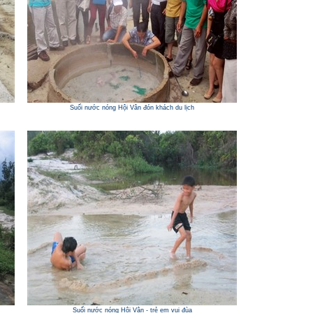
Suối nước nóng Hội Vân đón khách du lịch
Suối nước nóng Hội Vân - trẻ em vui đùa