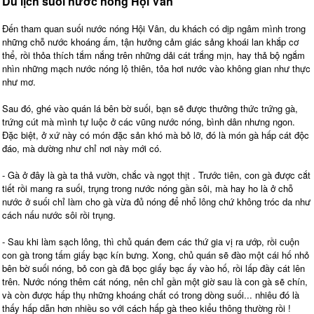
Du lịch suối nước nóng Hội Vân
Đến tham quan suối nước nóng Hội Vân, du khách có dịp ngâm mình trong
những chỗ nước khoáng ấm, tận hưởng cảm giác sảng khoái lan khắp cơ
thể, rồi thỏa thích tắm nắng trên những dải cát trắng mịn, hay thả bộ ngắm
nhìn những mạch nước nóng lộ thiên, tỏa hơi nước vào không gian như thực
như mơ.
Sau đó, ghé vào quán lá bên bờ suối, bạn sẽ được thưởng thức trứng gà,
trứng cút mà mình tự luộc ở các vũng nước nóng, bình dân nhưng ngon.
Đặc biệt, ở xứ này có món đặc sản khó mà bỏ lỡ, đó là món gà hấp cát độc
đáo, mà dường như chỉ nơi này mới có.
- Gà ở đây là gà ta thả vườn, chắc và ngọt thịt . Trước tiên, con gà được cắt
tiết rồi mang ra suối, trụng trong nước nóng gần sôi, mà hay ho là ở chỗ
nước ở suối chỉ làm cho gà vừa đủ nóng để nhổ lông chứ không tróc da như
cách nấu nước sôi rồi trụng.
- Sau khi làm sạch lông, thì chủ quán đem các thứ gia vị ra ướp, rồi cuộn
con gà trong tấm giấy bạc kín bưng. Xong, chủ quán sẽ đào một cái hố nhỏ
bên bờ suối nóng, bỏ con gà đã bọc giấy bạc ấy vào hố, rồi lấp đầy cát lên
trên. Nước nóng thêm cát nóng, nên chỉ gần một giờ sau là con gà sẽ chín,
và còn được hấp thụ những khoáng chất có trong dòng suối... nhiêu đó là
thấy hấp dẫn hơn nhiều so với cách hấp gà theo kiểu thông thường rồi !