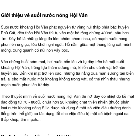
Giới thiệu về suối nước nóng Hội Vân
Suối nước khoáng Hội Vân phát nguyên từ vùng núi thấp phía bắc huyện
Phù Cát, đến thôn Hội Vân thì tụ vào một hồ rộng chừng 400m², sâu hơn
1m. Đáy hồ là những tảng đá lởm chởm chen nhau, có mạch nước nóng
phun lên ùng ục, tỏa khói nghi ngút. Hồ nằm giữa một thung lũng cát mênh
mông, xung quanh có núi non vây bọc.
Vào những buổi sớm mai, hơi nước bốc lên và tụ dày trên bề mặt suối
khoáng Hội Vân, trông tựa thảm sương mù, khiến cho cảnh vật trở nên
huyền ảo. Đến khi mặt trời lên cao, những tia nắng xua màn sương tan biến
trả lại cho mặt nước một khoảng không trong vắt, có thể nhìn thấu những
mạch nước phun lên từ đáy.
Theo thuyết minh về suối nước nóng Hội Vân thì nơi đây có nhiệt độ bề mặt
dao động từ 70 - 80oC, chứa hơn 20 khoáng chất thiên nhiên (thuộc phân
loại nước khoáng nóng Silic được sử dụng ở một số viện điều dưỡng danh
tiếng trên thế giới) có tác dụng tốt cho việc điều trị một số bệnh ngoài da,
thấp khớp, tim mạch...