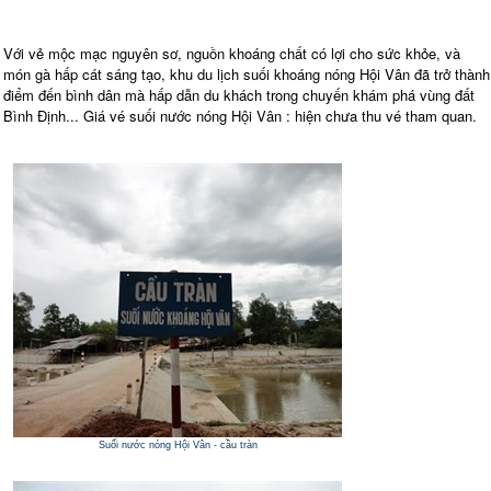
Với vẻ mộc mạc nguyên sơ, nguồn khoáng chất có lợi cho sức khỏe, và
món gà hấp cát sáng tạo, khu du lịch suối khoáng nóng Hội Vân đã trở thành
điểm đến bình dân mà hấp dẫn du khách trong chuyến khám phá vùng đất
Bình Định... Giá vé suối nước nóng Hội Vân : hiện chưa thu vé tham quan.
Suối nước nóng Hội Vân - cầu tràn