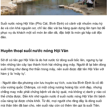
Suối nước nóng Hội Vân (Phù Cát, Bình Định) có cảnh vật nhuốm màu kỳ
ảo và còn khá nguyên sơ, chỉ lác đác vài ba hàng quán dựng lên tạm bợ để
phục vụ du khách một số món ăn dân dã, đặc biệt là món gà hấp cát độc
đáo.
Huyền thoại suối nước nóng Hội Vân
Sở dĩ có tên gọi Hội Vân là do hơi nước từ dòng suối bốc lên, ngưng tụ lại
trên những tán cây tạo thành hình hài những áng mây. Người đi lại bên dòng
suối trông như đang thơ thẩn trong mây, nên suối được đặt tên Hội Vân với
hàm ý là “mây tụ”.
- Người dân địa phương còn lưu truyền sự tích, xưa kia Bình Định là cố đô
của vương quốc Chămpa, có một công nương hoàng tộc xinh đẹp, nhưng
chẳng may mắc phải chứng bệnh về da kỳ quái, mà không vị danh y nào có
thể chữa được. Đến khi nhờ nguồn nước ở suối nước nóng Hội Vân thì bệnh
của nàng lại được chữa khỏi. Từ đó, mọi người cho rằng đây là dòng suối
mà thần tiên đã ban cho, nên suối này còn có thêm tên gọi là suối Tiên.