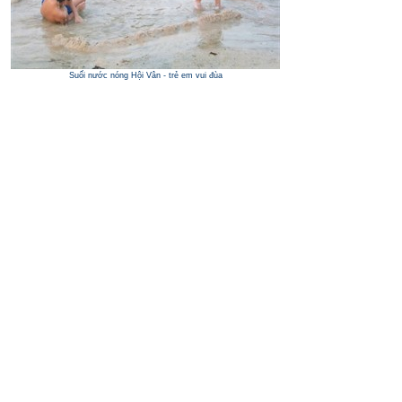
Suối nước nóng Hội Vân - trẻ em vui đùa