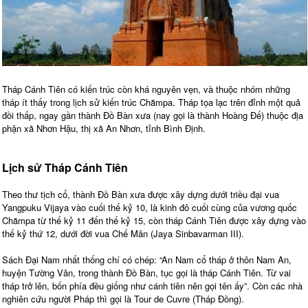
Tháp Cánh Tiên có kiến trúc còn khá nguyên vẹn, và thuộc nhóm những
tháp ít thấy trong lịch sử kiến trúc Chămpa. Tháp tọa lạc trên đỉnh một quả
đồi thấp, ngay gần thành Đồ Bàn xưa (nay gọi là thành Hoàng Đế) thuộc địa
phận xã Nhơn Hậu, thị xã An Nhơn, tỉnh Bình Định.
Lịch sử Tháp Cánh Tiên
Theo thư tịch cổ, thành Đồ Bàn xưa được xây dựng dưới triều đại vua
Yangpuku Vijaya vào cuối thế kỷ 10, là kinh đô cuối cùng của vương quốc
Chămpa từ thế kỷ 11 đến thế kỷ 15, còn tháp Cánh Tiên được xây dựng vào
thế kỷ thứ 12, dưới đời vua Chế Mân (Jaya Sinbavarman III).
Sách Đại Nam nhất thống chí có chép: “An Nam cổ tháp ở thôn Nam An,
huyện Tường Vân, trong thành Đồ Bàn, tục gọi là tháp Cánh Tiên. Từ vai
tháp trở lên, bốn phía đều giống như cánh tiên nên gọi tên ấy”. Còn các nhà
nghiên cứu người Pháp thì gọi là Tour de Cuvre (Tháp Đồng).