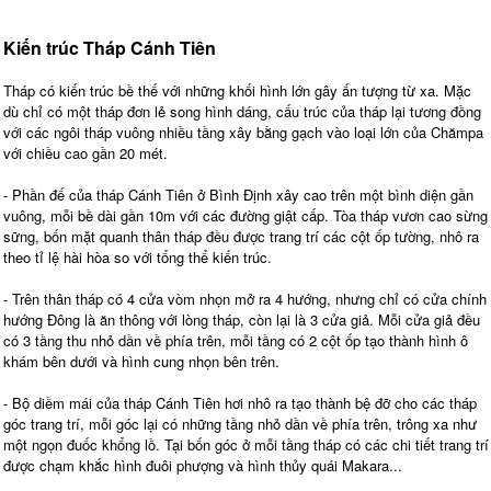
Kiến trúc Tháp Cánh Tiên
Tháp có kiến trúc bề thế với những khối hình lớn gây ấn tượng từ xa. Mặc
dù chỉ có một tháp đơn lẻ song hình dáng, cấu trúc của tháp lại tương đồng
với các ngôi tháp vuông nhiều tầng xây bằng gạch vào loại lớn của Chămpa
với chiều cao gần 20 mét.
- Phần đế của tháp Cánh Tiên ở Bình Định xây cao trên một bình diện gần
vuông, mỗi bề dài gần 10m với các đường giật cấp. Tòa tháp vươn cao sừng
sững, bốn mặt quanh thân tháp đều được trang trí các cột ốp tường, nhô ra
theo tỉ lệ hài hòa so với tổng thể kiến trúc.
- Trên thân tháp có 4 cửa vòm nhọn mở ra 4 hướng, nhưng chỉ có cửa chính
hướng Đông là ăn thông với lòng tháp, còn lại là 3 cửa giả. Mỗi cửa giả đều
có 3 tầng thu nhỏ dần về phía trên, mỗi tầng có 2 cột ốp tạo thành hình ô
khám bên dưới và hình cung nhọn bên trên.
- Bộ diềm mái của tháp Cánh Tiên hơi nhô ra tạo thành bệ đỡ cho các tháp
góc trang trí, mỗi góc lại có những tầng nhỏ dần về phía trên, trông xa như
một ngọn đuốc khổng lồ. Tại bốn góc ở mỗi tầng tháp có các chi tiết trang trí
được chạm khắc hình đuôi phượng và hình thủy quái Makara...