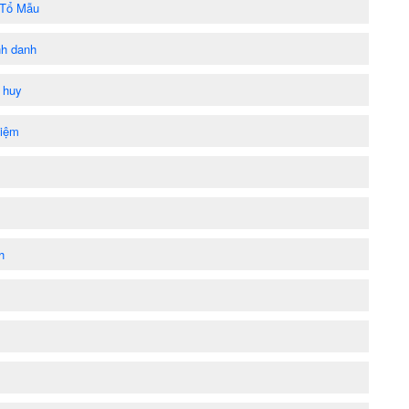
 Tổ Mẫu
nh danh
 huy
niệm
h