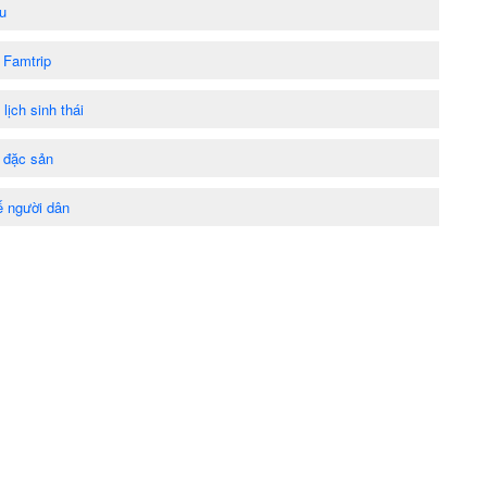
u
 Famtrip
ịch sinh thái
 đặc sản
ế người dân