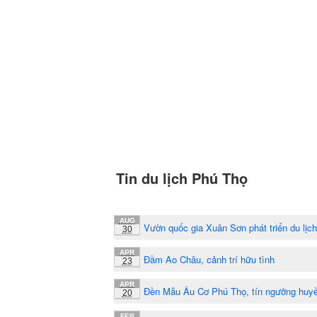
Tin du lịch Phú Thọ
AUG
Vườn quốc gia Xuân Sơn phát triển du lịc
30
APR
Đầm Ao Châu, cảnh trí hữu tình
23
APR
Đền Mẫu Âu Cơ Phú Thọ, tín ngưỡng huyề
20
FEB