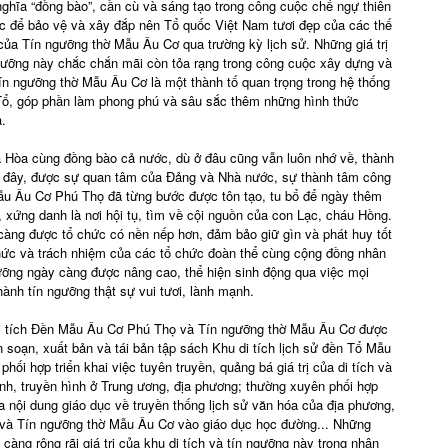
nghĩa “đồng bào”, cần cù và sáng tạo trong công cuộc chế ngự thiên
ợc để bảo vệ và xây đắp nên Tổ quốc Việt Nam tươi đẹp của các thế
của Tín ngưỡng thờ Mẫu Âu Cơ qua trường kỳ lịch sử. Những giá trị
 ngưỡng này chắc chắn mãi còn tỏa rạng trong công cuộc xây dựng và
n ngưỡng thờ Mẫu Âu Cơ là một thành tố quan trọng trong hệ thống
Tổ, góp phần làm phong phú và sâu sắc thêm những hình thức
a.
ạ Hòa cùng đồng bào cả nước, dù ở đâu cũng vẫn luôn nhớ về, thành
 đây, được sự quan tâm của Đảng và Nhà nước, sự thành tâm công
Mẫu Âu Cơ Phú Thọ đã từng bước được tôn tạo, tu bổ để ngày thêm
 xứng danh là nơi hội tụ, tìm về cội nguồn của con Lạc, cháu Hồng.
àng được tổ chức có nền nếp hơn, đảm bảo giữ gìn và phát huy tốt
 thức và trách nhiệm của các tổ chức đoàn thể cùng cộng đồng nhân
ưỡng ngày càng được nâng cao, thể hiện sinh động qua việc mọi
ành tín ngưỡng thật sự vui tươi, lành mạnh.
u di tích Đền Mẫu Âu Cơ Phú Thọ và Tín ngưỡng thờ Mẫu Âu Cơ được
ên soạn, xuất bản và tái bản tập sách Khu di tích lịch sử đền Tổ Mẫu
hối hợp triển khai việc tuyên truyền, quảng bá giá trị của di tích và
hanh, truyền hình ở Trung ương, địa phương; thường xuyên phối hợp
a nội dung giáo dục về truyền thống lịch sử văn hóa của địa phương,
u và Tín ngưỡng thờ Mẫu Âu Cơ vào giáo dục học đường... Những
àng rộng rãi giá trị của khu di tích và tín ngưỡng này trong nhân