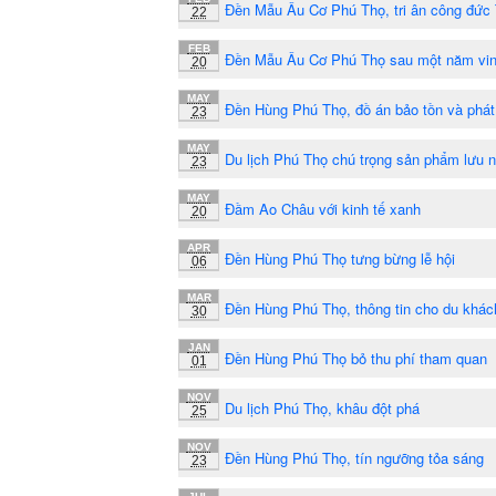
Đền Mẫu Âu Cơ Phú Thọ, tri ân công đức
22
FEB
Đền Mẫu Âu Cơ Phú Thọ sau một năm vi
20
MAY
Đền Hùng Phú Thọ, đồ án bảo tồn và phát
23
MAY
Du lịch Phú Thọ chú trọng sản phẩm lưu 
23
MAY
Đầm Ao Châu với kinh tế xanh
20
APR
Đền Hùng Phú Thọ tưng bừng lễ hội
06
MAR
Đền Hùng Phú Thọ, thông tin cho du khác
30
JAN
Đền Hùng Phú Thọ bỏ thu phí tham quan
01
NOV
Du lịch Phú Thọ, khâu đột phá
25
NOV
Đền Hùng Phú Thọ, tín ngưỡng tỏa sáng
23