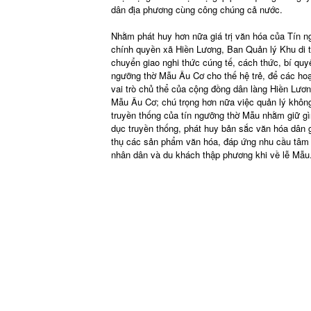
dân địa phương cùng công chúng cả nước.
Nhằm phát huy hơn nữa giá trị văn hóa của Tín 
chính quyền xã Hiền Lương, Ban Quản lý Khu di
chuyển giao nghi thức cúng tế, cách thức, bí quy
ngưỡng thờ Mẫu Âu Cơ cho thế hệ trẻ, để các hoạ
vai trò chủ thể của cộng đồng dân làng Hiền Lươn
Mẫu Âu Cơ; chú trọng hơn nữa việc quản lý không g
truyền thống của tín ngưỡng thờ Mẫu nhằm giữ gìn 
dục truyền thống, phát huy bản sắc văn hóa dân 
thụ các sản phẩm văn hóa, đáp ứng nhu cầu tâm 
nhân dân và du khách thập phương khi về lễ Mẫu