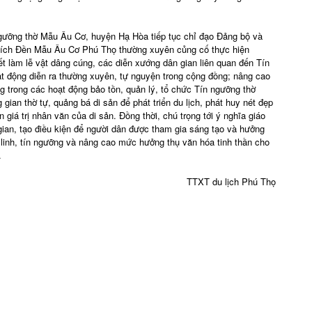
ngưỡng thờ Mẫu Âu Cơ, huyện Hạ Hòa tiếp tục chỉ đạo Đảng bộ và
 tích Đền Mẫu Âu Cơ Phú Thọ thường xuyên củng cố thực hiện
ết làm lễ vật dâng cúng, các diễn xướng dân gian liên quan đến Tín
t động diễn ra thường xuyên, tự nguyện trong cộng đồng; nâng cao
g trong các hoạt động bảo tồn, quản lý, tổ chức Tín ngưỡng thờ
ian thờ tự, quảng bá di sản để phát triển du lịch, phát huy nét đẹp
giá trị nhân văn của di sản. Đồng thời, chú trọng tới ý nghĩa giáo
gian, tạo điều kiện để người dân được tham gia sáng tạo và hưởng
linh, tín ngưỡng và nâng cao mức hưởng thụ văn hóa tinh thần cho
.
TTXT du lịch Phú Thọ