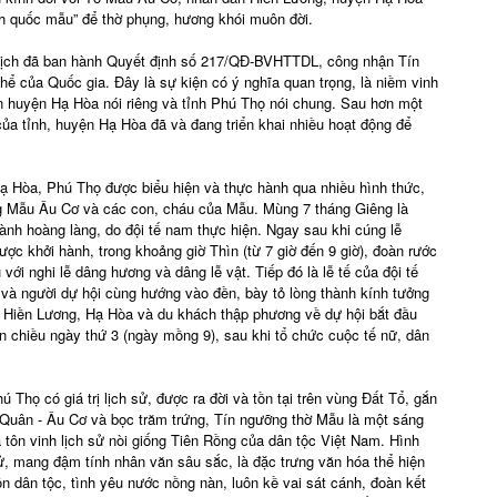
h quốc mẫu” để thờ phụng, hương khói muôn đời.
lịch đã ban hành Quyết định số 217/QĐ-BVHTTDL, công nhận Tín
hể của Quốc gia. Đây là sự kiện có ý nghĩa quan trọng, là niềm vinh
n huyện Hạ Hòa nói riêng và tỉnh Phú Thọ nói chung. Sau hơn một
a tỉnh, huyện Hạ Hòa đã và đang triển khai nhiều hoạt động để
.
 Hòa, Phú Thọ được biểu hiện và thực hành qua nhiều hình thức,
úng Mẫu Âu Cơ và các con, cháu của Mẫu. Mùng 7 tháng Giêng là
ành hoàng làng, do đội tế nam thực hiện. Ngay sau khi cúng lễ
ợc khởi hành, trong khoảng giờ Thìn (từ 7 giờ đến 9 giờ), đoàn rước
với nghi lễ dâng hương và dâng lễ vật. Tiếp đó là lễ tế của đội tế
g và người dự hội cùng hướng vào đền, bày tỏ lòng thành kính tưởng
 Hiền Lương, Hạ Hòa và du khách thập phương về dự hội bắt đầu
chiều ngày thứ 3 (ngày mồng 9), sau khi tổ chức cuộc tế nữ, dân
họ có giá trị lịch sử, được ra đời và tồn tại trên vùng Đất Tổ, gắn
 Quân - Âu Cơ và bọc trăm trứng, Tín ngưỡng thờ Mẫu là một sáng
tôn vinh lịch sử nòi giống Tiên Rồng của dân tộc Việt Nam. Hình
 sử, mang đậm tính nhân văn sâu sắc, là đặc trưng văn hóa thể hiện
n dân tộc, tình yêu nước nồng nàn, luôn kề vai sát cánh, đoàn kết