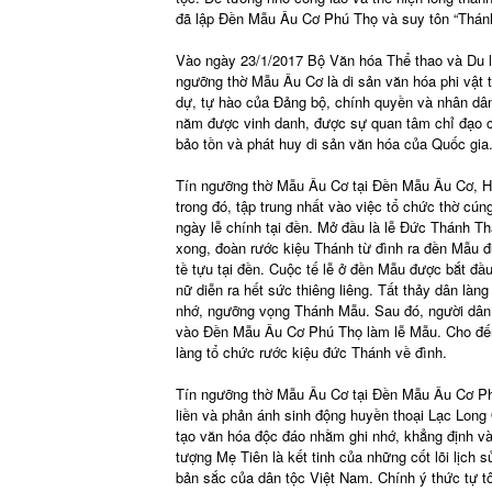
đã lập Đền Mẫu Âu Cơ Phú Thọ và suy tôn “Thán
Vào ngày 23/1/2017 Bộ Văn hóa Thể thao và Du 
ngưỡng thờ Mẫu Âu Cơ là di sản văn hóa phi vật t
dự, tự hào của Đảng bộ, chính quyền và nhân dâ
năm được vinh danh, được sự quan tâm chỉ đạo củ
bảo tồn và phát huy di sản văn hóa của Quốc gia
Tín ngưỡng thờ Mẫu Âu Cơ tại Đền Mẫu Âu Cơ, Hạ
trong đó, tập trung nhất vào việc tổ chức thờ c
ngày lễ chính tại đền. Mở đầu là lễ Đức Thánh Th
xong, đoàn rước kiệu Thánh từ đình ra đền Mẫu đư
tề tựu tại đền. Cuộc tế lễ ở đền Mẫu được bắt đầu 
nữ diễn ra hết sức thiêng liêng. Tất thảy dân làn
nhớ, ngưỡng vọng Thánh Mẫu. Sau đó, người dân
vào Đền Mẫu Âu Cơ Phú Thọ làm lễ Mẫu. Cho đến 
làng tổ chức rước kiệu đức Thánh về đình.
Tín ngưỡng thờ Mẫu Âu Cơ tại Đền Mẫu Âu Cơ Phú T
liền và phản ánh sinh động huyền thoại Lạc Long
tạo văn hóa độc đáo nhằm ghi nhớ, khẳng định và 
tượng Mẹ Tiên là kết tinh của những cốt lõi lịch
bản sắc của dân tộc Việt Nam. Chính ý thức tự tô