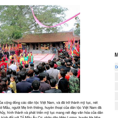
M
D
ủa cộng đồng các dân tộc Việt Nam, và đã trở thành mỹ tục, nét
hờ Mẫu, người Mẹ linh thiêng, huyền thoại của dân tộc Việt Nam đã
 thủy, hình thành và phát triển mỹ tục mang nét đẹp văn hóa của dân
nh kính đối với Tổ Mẫu Âu Cơ, nhân dân Hiền Lương, huyện Hạ Hòa