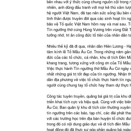
bên nhau với ý thức cùng chung nguồn cội trong 
nhiên, anh dũng đấu tranh với mọi kẻ thù xâm lư
hệ người Việt Nam, đã tạo nên sức sống lâu bền 
tinh thần được truyền đời qua các sinh hoạt tín
bảo vệ Tổ quốc Việt Nam hôm nay và mai sau. Tí
Tín ngưỡng thờ cúng Hùng Vương trên vùng Đất 
tưởng nhớ, tri ân công đức tổ tiên của nhân dân t
Nhiều thế kỷ đã đi qua, nhân dân Hiền Lương - H
tâm kính lễ Tổ Mẫu Âu Cơ. Trong những năm gần
đức của các tổ chức, cá nhân, khu di tích Đền 
khang trang, tương xứng với công ơn của Tổ Mẫu,
Việc thực hành Tín ngưỡng thờ Mẫu Âu Cơ ngày c
nhất những giá trị tốt đẹp của tín ngưỡng. Nhận
dân địa phương về việc tổ chức thực hành tín ng
người cùng chung tay tổ chức hay tham dự thực h
Công tác tuyên truyền, quảng bá giá trị của kh
triển khai tích cực và hiệu quả. Cùng với việc bi
Âu Cơ, Ban quản lý khu di tích còn thường xuyên p
tín ngưỡng trên các báo, tạp chí, các đài phát t
với các trường học trên địa bàn huyện tổ chức đư
trong đó có nội dung giáo dục về di tích đền Mẫ
hoạt động đó đã thực sự góp phần quảng bá ngày c