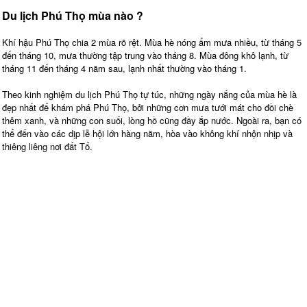
Du lịch Phú Thọ mùa nào ?
Khí hậu Phú Thọ chia 2 mùa rõ rệt. Mùa hè nóng ẩm mưa nhiều, từ tháng 5
đến tháng 10, mưa thường tập trung vào tháng 8. Mùa đông khô lạnh, từ
tháng 11 đến tháng 4 năm sau, lạnh nhất thường vào tháng 1.
Theo kinh nghiệm du lịch Phú Thọ tự túc, những ngày nắng của mùa hè là
đẹp nhất để khám phá Phú Thọ, bởi những cơn mưa tưới mát cho đồi chè
thêm xanh, và những con suối, lòng hồ cũng đầy ắp nước. Ngoài ra, bạn có
thể đến vào các dịp lễ hội lớn hàng năm, hòa vào không khí nhộn nhịp và
thiêng liêng nơi đất Tổ.