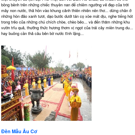
bồng bềnh trên những chiếc thuyền nan để chiêm ngưỡng vẻ đẹp của trời
mây non nước, thả hồn vào khung cảnh thiên nhiên nên thơ... dừng chân ở
những hòn đảo xanh tươi, dạo bước dưới tán cọ xòe mát dịu, nghe tiếng hót
trong trẻo của những chú chích chòe, chèo bẻo... và đến thăm những khu
vườn trĩu quả, thưởng thức hương thơm vị ngọt của trái cây miền trung du...
hay buông cần thả câu bên bờ nước tĩnh lặng...
Đền Mẫu Âu Cơ