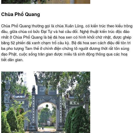
Chùa Phổ Quang
Chùa Phổ Quang thường gọi là chùa Xuân Lũng, có kiến trúc theo kiểu trồng
đầu, giữa chùa có bức Đại Tự và hai câu đối. Nghệ thuật kiến trúc độc đáo
nhất ở Chùa Phổ Quang là bệ đá hoa sen có hình khối chữ nhật, được ghép
bằng 52 phiến đá xanh chạm trổ cầu kỳ. Bệ đá hoa sen cách điệu để tôn tri
ba pho tượng Tam thế ở chính điện chứng tỏ người đương thời rất tôn sùng
đạo Phật, cuộc sống trần gian được miêu tả sinh động thông qua các hoạ
tiết dân gian.