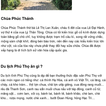
Chùa Phúc Thánh
Chùa Phúc Thánh thờ bà Lê Thị Lan Xuân, cháu 5 đời của vua Lê Đại Hành,
vợ thứ 4 của vua Lý Thần Tông. Chùa có lối kiến trúc gỗ cổ kính được dựng
toàn bằng gỗ chò chỉ, tuy không được trạm trổ cầu kì, song rất vững chắc,
mộng sàm chặt khít, đóng bén bào trơn, nên đến nay các kiểu kiến trúc lớn
như cột, xà của tòa này chưa phải thay đổi hay sửa chữa. Chùa đã được
xếp hạng là di tích lịch sử văn hóa cấp quốc gia.
Du lịch Phú Thọ ăn gì ?
Du lịch tỉnh Phú Thọ cũng là dịp để bạn thưởng thức đặc sản Phú Thọ với
các món ngon có tiếng như: cá thính Hạ Hòa, cá anh vũ Việt Trì, cá lăng, cá
cháy, cá kho trám... thịt lợn chua, chả lợn ướp giềng, cua đồng rang muối...
rêu đá Thanh Sơn, canh rau sắn muối chua nấu với tép đồng, canh củ từ,
măng sặt... cơm lam, xôi cọ, bánh tai, bánh tẻ, bánh khảo, chè lam, chè
kho... rượu mọng, nước chè xanh… bưởi Đoan Hùng, hồng Hạc Trì…