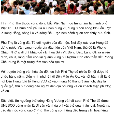
Tỉnh Phú Thọ thuộc vùng đông bắc Việt Nam, có trung tâm là thành phố
Việt Trì. Địa hình chủ yếu là núi non hùng vĩ, cùng 3 con sông lớn uốn lượn
là sông Hồng, sông Lô và sông Đà... tạo nên cảnh quan sơn thủy hữu tình.
Phú Thọ là vùng đất Tổ cội nguồn của dân tộc. Nơi đây các vua Hùng đã
dựng nước Văn Lang - quốc gia đầu tiên của Việt Nam, thủ đô là Phong
Châu. Những di chỉ khảo cổ văn hóa Sơn Vi, Đồng Đậu, Làng Cả và nhiều
đình, chùa, lăng, tẩm còn lại quanh vùng núi Nghĩa Lĩnh cho thấy đất Phong
Châu từng là một trung tâm văn hóa rực rỡ.
Với truyền thống văn hóa lâu đời, du lịch Phú Thọ có nhiều lễ hội được tổ
chức hàng năm, điển hình như lễ hội Đền Mẫu Âu Cơ, và nổi bật nhất là lễ
hội Đền Hùng (giỗ tổ Hùng Vương) vào mùng 10 tháng 3 âm lịch, đây là
quốc giỗ, thu hút đông đảo người dân địa phương và du khách thập phương
về dự.
Đặc biệt, tín ngưỡng thờ cúng Hùng Vương và hát xoan Phú Thọ đã được
UNESCO công nhận là Di sản văn hóa phi vật thể của nhân loại. Ngoài ra,
các dân tộc vùng cao ở Phú Thọ cũng có những đặc trưng văn hóa riêng