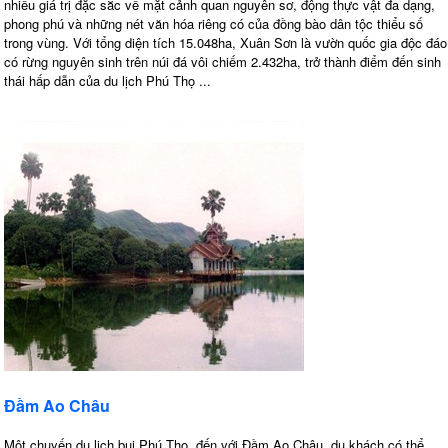
nhiều giá trị đặc sắc về mặt cảnh quan nguyên sơ, động thực vật đa dạng,
phong phú và những nét văn hóa riêng có của đồng bào dân tộc thiểu số
trong vùng. Với tổng diện tích 15.048ha, Xuân Sơn là vườn quốc gia độc đáo
có rừng nguyên sinh trên núi đá vôi chiếm 2.432ha, trở thành điểm đến sinh
thái hấp dẫn của du lịch Phú Thọ ...
Đầm Ao Châu
Một chuyến du lịch bụi Phú Thọ, đến với Đầm Ao Châu, du khách có thể