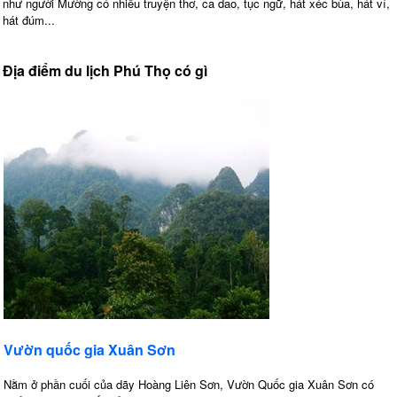
như người Mường có nhiều truyện thơ, ca dao, tục ngữ, hát xéc bùa, hát ví,
hát đúm...
Địa điểm du lịch Phú Thọ có gì
Vườn quốc gia Xuân Sơn
Nằm ở phần cuối của dãy Hoàng Liên Sơn, Vườn Quốc gia Xuân Sơn có