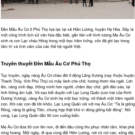
Đền Mẫu Âu Cơ ở Phú Thọ tọa lạc tại xã Hiền Lương, huyện Hạ Hòa. Đây là
một công trình lịch sử văn hóa đặc biệt, gắn liền với hình tượng Mẹ Âu Cơ
sinh ra con Lạc cháu Hồng trong một bọc trăm trứng, vốn đã ghi tạc trong
tâm trí và tình cảm của các thế hệ người Việt.
Truyền thuyết Đền Mẫu Âu Cơ Phú Thọ
Tục truyền, ngày nàng Âu Cơ chào đời ở động Lăng Xương (nay thuộc huyện
Thanh Thủy, tỉnh Phú Thọ) có mây lành che chở, hương thơm tỏa ngát. Lớn
lên, nàng xinh đẹp, thông minh hơn người, chăm đọc chữ, giỏi đàn sáo, lại
tinh thông âm luật. Về sau kết duyên với Lạc Long Quân (con trai của Kinh
Dương Vương), nàng Âu Cơ sinh hạ một bọc trứng, nở thành một trăm người
con. Khi các con đã lớn khôn, Lạc Long Quân nói với mẹ Âu Cơ: “Ta là giống
Rồng, nàng là giống Tiên, chung hợp thật khó vì dòng giống bất đồng”. Nói
xong, Lạc Long Quân dẫn 50 con xuống biển.
Mẹ Âu Cơ đưa 50 con lên non, đi đến đâu cũng thu phục nhân tâm, khai phá
rừng hoang. Một ngày, đi qua vùng đất Hiền Lương, nơi có núi cao, sông dài,