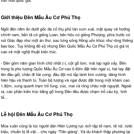
văn hóa quốc gia.
Giới thiệu Đền Mẫu Âu Cơ Phú Thọ
Ngôi đền nằm ẩn dưới gốc đa cổ thụ phủ tán xum xuê, mặt quay về hướng
chính nam, bên tả có giếng Loan, bên hữu có giếng Phượng, phía trước có
núi Giác đẹp như một án thư, sau lưng sông Hồng uốn khúc như rồng thiêng
bao bọc. Tuy không đồ sộ nhưng Đền Quốc Mẫu Âu Cơ Phú Thọ có giá trị
cao về mặt nghệ thuật kiến trúc.
- Đền gồm năm gian hình chữ nhất (-), cột gỗ lom, mái lợp ngói vẩy. Bên
trong là pho tượng Quốc Mẫu Âu Cơ cao 0.93m đặt trên ngai vị, hai tay đặt
lên đầu gối, chân đi hài cong, đầu đội mũ lấp lánh kim cương, dáng hình
hiền hậu và thanh tú. Toàn bộ tượng và ngai được đặt trong một khám cao
1.82m, xung quanh trạm trổ tùng, cúc, mai và rồng chầu mặt nguyệt. Ngoài
ra, các phần kiến trúc bằng gỗ trong Đền đều được chạm trổ cầu kỳ, tinh
tế...
Lễ hội Đền Mẫu Âu Cơ Phú Thọ
Mùa xuân cũng là lúc người dân Hiền Lương rục rịch tập tế nam, tế nữ, rước
kiệu, chuẩn bị lễ vật... cho ngày “Tiên giáng”. Và du khách thập phương lại