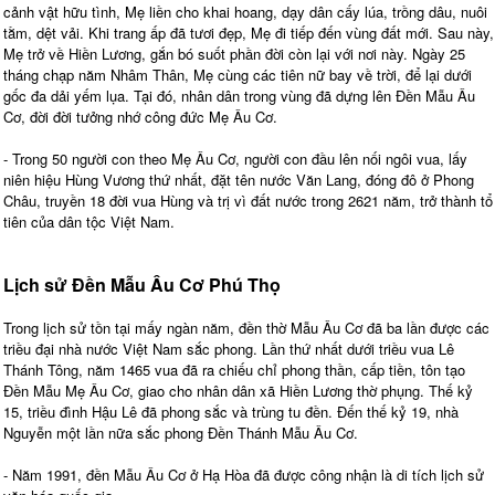
cảnh vật hữu tình, Mẹ liền cho khai hoang, dạy dân cấy lúa, trồng dâu, nuôi
tằm, dệt vải. Khi trang ấp đã tươi đẹp, Mẹ đi tiếp đến vùng đất mới. Sau này,
Mẹ trở về Hiền Lương, gắn bó suốt phần đời còn lại với nơi này. Ngày 25
tháng chạp năm Nhâm Thân, Mẹ cùng các tiên nữ bay về trời, để lại dưới
gốc đa dải yếm lụa. Tại đó, nhân dân trong vùng đã dựng lên Đền Mẫu Âu
Cơ, đời đời tưởng nhớ công đức Mẹ Âu Cơ.
- Trong 50 người con theo Mẹ Âu Cơ, người con đầu lên nối ngôi vua, lấy
niên hiệu Hùng Vương thứ nhất, đặt tên nước Văn Lang, đóng đô ở Phong
Châu, truyền 18 đời vua Hùng và trị vì đất nước trong 2621 năm, trở thành tổ
tiên của dân tộc Việt Nam.
Lịch sử Đền Mẫu Âu Cơ Phú Thọ
Trong lịch sử tồn tại mấy ngàn năm, đền thờ Mẫu Âu Cơ đã ba lần được các
triều đại nhà nước Việt Nam sắc phong. Lần thứ nhất dưới triều vua Lê
Thánh Tông, năm 1465 vua đã ra chiếu chỉ phong thần, cấp tiền, tôn tạo
Đền Mẫu Mẹ Âu Cơ, giao cho nhân dân xã Hiền Lương thờ phụng. Thế kỷ
15, triều đình Hậu Lê đã phong sắc và trùng tu đền. Đến thế kỷ 19, nhà
Nguyễn một lần nữa sắc phong Đền Thánh Mẫu Âu Cơ.
- Năm 1991, đền Mẫu Âu Cơ ở Hạ Hòa đã được công nhận là di tích lịch sử