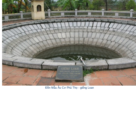
Đền Mẫu Âu Cơ Phú Thọ - giếng Loan