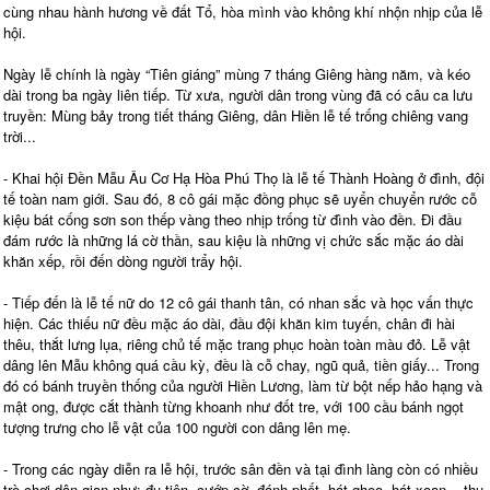
cùng nhau hành hương về đất Tổ, hòa mình vào không khí nhộn nhịp của lễ
hội.
Ngày lễ chính là ngày “Tiên giáng” mùng 7 tháng Giêng hàng năm, và kéo
dài trong ba ngày liên tiếp. Từ xưa, người dân trong vùng đã có câu ca lưu
truyền: Mùng bảy trong tiết tháng Giêng, dân Hiền lễ tế trống chiêng vang
trời...
- Khai hội Đền Mẫu Âu Cơ Hạ Hòa Phú Thọ là lễ tế Thành Hoàng ở đình, đội
tế toàn nam giới. Sau đó, 8 cô gái mặc đồng phục sẽ uyển chuyển rước cỗ
kiệu bát cống sơn son thếp vàng theo nhịp trống từ đình vào đền. Đi đầu
đám rước là những lá cờ thần, sau kiệu là những vị chức sắc mặc áo dài
khăn xếp, rồi đến dòng người trẩy hội.
- Tiếp đến là lễ tế nữ do 12 cô gái thanh tân, có nhan sắc và học vấn thực
hiện. Các thiếu nữ đều mặc áo dài, đầu đội khăn kim tuyến, chân đi hài
thêu, thắt lưng lụa, riêng chủ tế mặc trang phục hoàn toàn màu đỏ. Lễ vật
dâng lên Mẫu không quá cầu kỳ, đều là cỗ chay, ngũ quả, tiền giấy... Trong
đó có bánh truyền thống của người Hiền Lương, làm từ bột nếp hảo hạng và
mật ong, được cắt thành từng khoanh như đốt tre, với 100 cầu bánh ngọt
tượng trưng cho lễ vật của 100 người con dâng lên mẹ.
- Trong các ngày diễn ra lễ hội, trước sân đền và tại đình làng còn có nhiều
trò chơi dân gian như: đu tiên, cướp cờ, đánh phết, hát ghẹo, hát xoan... thu