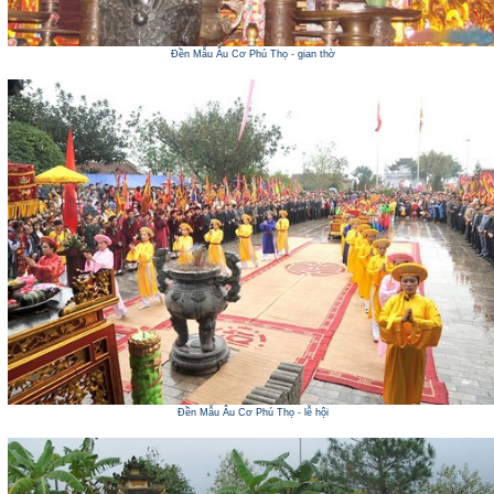
Đền Mẫu Âu Cơ Phú Thọ - gian thờ
Đền Mẫu Âu Cơ Phú Thọ - lễ hội