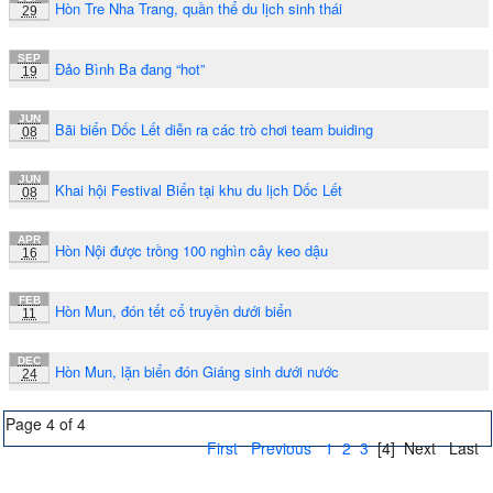
Hòn Tre Nha Trang, quần thể du lịch sinh thái
29
SEP
Đảo Bình Ba đang “hot”
19
JUN
Bãi biển Dốc Lết diễn ra các trò chơi team buiding
08
JUN
Khai hội Festival Biển tại khu du lịch Dốc Lết
08
APR
Hòn Nội được trồng 100 nghìn cây keo dậu
16
FEB
Hòn Mun, đón tết cổ truyền dưới biển
11
DEC
Hòn Mun, lặn biển đón Giáng sinh dưới nước
24
Page 4 of 4
First
Previous
1
2
3
[4]
Next
Last