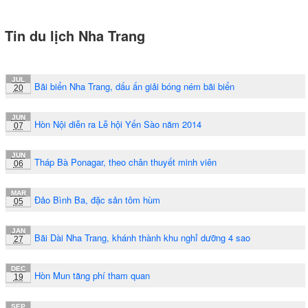
Tin du lịch Nha Trang
JUL
Bãi biển Nha Trang, dấu ấn giải bóng ném bãi biển
20
JUN
Hòn Nội diễn ra Lễ hội Yến Sào năm 2014
07
JUN
Tháp Bà Ponagar, theo chân thuyết minh viên
06
MAR
Đảo Bình Ba, đặc sản tôm hùm
05
JAN
Bãi Dài Nha Trang, khánh thành khu nghỉ dưỡng 4 sao
27
DEC
Hòn Mun tăng phí tham quan
19
SEP