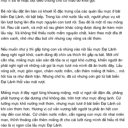
một ít sa tế hoặc bột điều chưng cho có màu đỏ khơi gợi.
Bê nồi lẩu đặt lên bàn có khoét lỗ đặc trưng của các quán lẩu mực ở bãi
biển Đại Lãnh, rồi bật bếp. Trong lúc chờ nước lẩu sôi, người phục vụ sẽ
lần lượt bưng lên đĩa mực nguyên con tươi rói. Sau đó là một rổ rau mồng
tơi. Rau cải xanh, và một số rau ghém khác cũng được dùng ăn kèm món
lẩu này. Và không thể thiếu nước mắm nguyên chất, kèm theo một đĩa ớt
xiêm xanh, nhỏ như đầu bút chì nhưng cay nồng và rất thơm.
Nếu muốn như ý thì gắp từng con và nhúng vào nồi lẩu mực Đại Lãnh
đang nghi ngút khói, canh đúng độ chín ưa thích thì gắp ra bát. Mới chỉ
cắn nhẹ, miếng mực sần sần đã tỏa ra vị ngọt khó cưỡng, khiến người ăn
phải nghi ngờ về những cái gọi là mực tươi mà mình đã ăn trước đây. Lẩu
nóng sốt, mực giòn ngon, chấm nước mắm, cắn thêm miếng ớt hiểm... mồ
hôi túa ra như đánh trận. Nhưng chớ lo, đã có nhưng cơn gió từ bãi biển
Đại Lãnh thổi vào mát rượi.
Miếng mực ở đây ngọt lừng khoang miệng, một vị ngọt rất đậm đà, phảng
phất hương vị đại dương chứ không dai, trờn trợt như mực đông lạnh. Cứ
tưởng mực khô nướng mới thơm, nhưng mực tươi ở bãi biển Đại Lãnh có
khi còn thơm hơn. Hương vị cứ vấn vương bắt người ta phải ăn hết con
này đến con khác. Cứ chấm nước mắm, cắn ngang con mực rồi nhai miên
man, thỉnh thoảng cắn thêm miếng ớt cho cái lưỡi rùng mình để hiểu rõ thế
nào là vị ngon của lẩu mực Đại Lãnh.