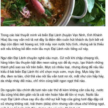
Trong các bài thuyết minh về biển Đại Lãnh (huyện Vạn Ninh, tỉnh Khánh
Hòa) lâu nay vẫn mô tả nơi đây là điểm đến cuốn hút khách du lịch bởi vẻ
đẹp còn đậm nét hoang sơ, trời mây non nước hữu tình, nhưng sẽ là thiếu
sót nếu không kể đến món lẩu mực Đại Lãnh nức tiếng xứ này.
Ngư dân Đại Lãnh chuyên nghề câu mực. Cứ mỗi khi chập choạng tối,
hàng trăm tàu thuyền bật đèn neon sáng rực để dụ mực, tạo thành những
thành phố sao sa nổi trên biển. Mực có nhiều loại, nhưng dùng để nấu lẩu
kiểu ở bãi biển Đại Lãnh thì chỉ chọn mực cơm, mực ống. Mực bày lên
đĩa, đem ra bàn, chờ thả vào nồi lẩu vẫn tươi roi rói, mắt như còn hấp háy,
da nhấp nháy đổi màu, chỉ nhìn cũng biết ngon ngọt thế nào.
Do nguyên liệu chính đã tươi nên các thứ đi kèm không cần cầu kỳ, nước
lẩu cũng khá đơn giản và là cái nền hoàn hảo để tôn vị mực. Nước lẩu
mực Đại Lãnh chua cay dìu dịu nhờ sự kết hợp của gừng tươi đập dập cả
củ nhưng không nát, trái thơm (dứa) chín nhưng vẫn chua chứ không ngọt,