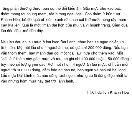
Tăng phần thưởng thức, bạn có thể đổi kiểu ăn. Gắp mực cho vào bát,
thêm mồng tơi nhúng mềm, tỏa hương ngai ngái. Cho thêm ít bún tươi
Khánh Hòa, bẻ đôi quả ớt xiêm xanh rồi chan cái thứ nước nóng rãy thơm
cay kia lên. Quả là một "màn đại hội" của mùi và vị hoành tráng. Cầm đũa
lùa đến đâu, mê đến đấy.
Nếu lần đầu ăn lẩu mực ở bãi biển Đại Lãnh, chắc bạn sẽ ngạc nhiên khi
tính tiền. Một nồi lẩu cho 4 người ăn no, có giá chỉ 200.000 đồng. Nếu bạn
vẫn thòm thèm, hãy mạnh dạn gọi một "cái lẩu" nữa cho thêm vào. Mỗi
"cái lẩu" thêm này gồm mực và rau, có giá chỉ 100.000 hoặc 150.000 đồng
tùy theo số lượng yêu cầu. Với một nhóm 4 người ăn lẩu mực, chỉ cần mỗi
người trả 100.000 đồng, đảm bảo ăn bao no, bao ngon và bao cả hài lòng.
Lẩu mực Đại Lãnh mùa nào cũng tươi ngon, nhưng có lẽ đúng điệu nhất là
vào những hôm mưa hay tiết trời lành lạnh.
TTXT du lịch Khánh Hòa