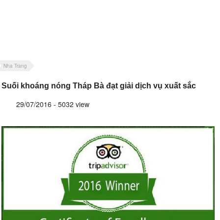
Nha Trang
Suối khoáng nóng Tháp Bà đạt giải dịch vụ xuất sắc
29/07/2016 - 5032 view