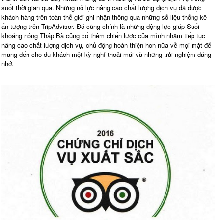
suốt thời gian qua. Những nỗ lực nâng cao chất lượng dịch vụ đã được
khách hàng trên toàn thế giới ghi nhận thông qua những số liệu thống kê
ấn tượng trên TripAdvisor. Đó cũng chính là những động lực giúp Suối
khoáng nóng Tháp Bà củng cố thêm chiến lược của mình nhằm tiếp tục
nâng cao chất lượng dịch vụ, chủ động hoàn thiện hơn nữa về mọi mặt để
mang đến cho du khách một kỳ nghỉ thoải mái và những trải nghiệm đáng
nhớ.