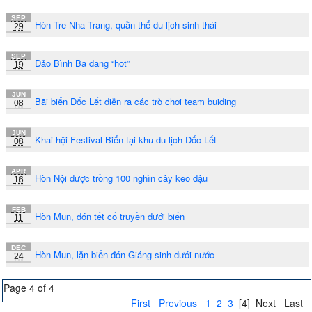
SEP
Hòn Tre Nha Trang, quần thể du lịch sinh thái
29
SEP
Đảo Bình Ba đang “hot”
19
JUN
Bãi biển Dốc Lết diễn ra các trò chơi team buiding
08
JUN
Khai hội Festival Biển tại khu du lịch Dốc Lết
08
APR
Hòn Nội được trồng 100 nghìn cây keo dậu
16
FEB
Hòn Mun, đón tết cổ truyền dưới biển
11
DEC
Hòn Mun, lặn biển đón Giáng sinh dưới nước
24
Page 4 of 4
First
Previous
1
2
3
[4]
Next
Last