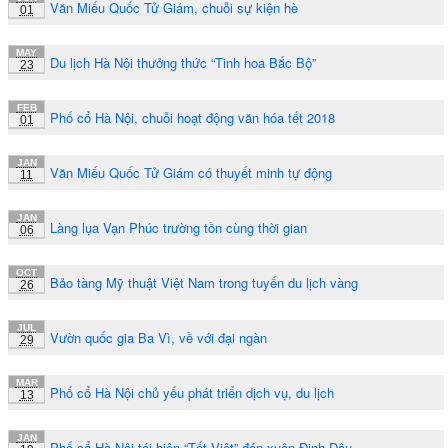
Văn Miếu Quốc Tử Giám, chuỗi sự kiện hè
01
MAY
Du lịch Hà Nội thưởng thức “Tinh hoa Bắc Bộ”
23
FEB
Phố cổ Hà Nội, chuỗi hoạt động văn hóa tết 2018
01
JAN
Văn Miếu Quốc Tử Giám có thuyết minh tự động
11
JAN
Làng lụa Vạn Phúc trường tồn cùng thời gian
06
OCT
Bảo tàng Mỹ thuật Việt Nam trong tuyến du lịch vàng
26
JUL
Vườn quốc gia Ba Vì, về với đại ngàn
29
MAR
Phố cổ Hà Nội chủ yếu phát triển dịch vụ, du lịch
13
JAN
Phố cổ Hà Nội tái hiện “Tết Việt” đón xuân Đinh Dậu