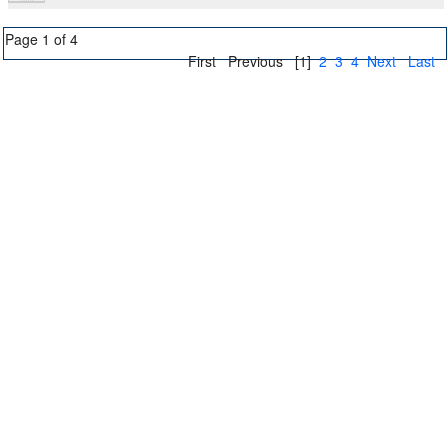
Page 1 of 4
First
Previous
[1]
2
3
4
Next
Last