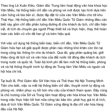
Theo ông Lê Xuân Kiêu, Giám đốc Trung tâm hoạt động văn hóa khoa học
Văn Miếu, hệ thống biển chỉ dẫn và phòng vé mới được tạo hình dựa trên
cảm hứng về bia tiến sĩ, được lắp đặt từ cửa vào Văn Miếu cho tới khu
Thái Học. Hệ thống biển chỉ dẫn Văn Miếu Quốc Tử Giám những điều cần
biết này gồm chỉ dẫn phân luồng đường đi cho khách du lịch, chỉ dẫn hiện
vật, di tích do chuyên gia người Pháp thiết kế và thực hiện, thay thế hoàn
toàn các biển cũ vốn đã han gỉ và kém hiệu quả.
Với việc sử dụng hệ thống biển báo, biển chỉ dẫn, Văn Miếu Quốc Tử
Giám hứa hẹn sẽ giải quyết được phần nào những khó khăn còn tồn tại
trong công tác thông tin cho du khách. Qua đó, góp phần quảng bá, giới
thiệu rộng rãi lịch sử và văn hóa của đất nước tới đông đảo khách du lịch
trong nước và quốc tế. Toàn bộ kinh phí để làm mới hệ thống biển, phòng
vé và hệ thống thuyết minh tự động do Trung tâm Văn Miếu và nguồn xã
hội hóa chi trả.
Tại buổi lễ, Phó Giám đốc Sở Văn hóa và Thể thao Hà Nội Trương Minh
Tiến cho biết, việc ra mắt hệ thống biển chỉ dẫn, thuyết minh tự động và
phòng vé, nhằm phục vụ tốt hơn nhu cầu của khách tham quan. Đây cũng
là chủ trương của Sở và Trung tâm hoạt động văn hóa khoa học Văn Miếu
trong việc thực hiện tốt hơn nữa công tác bảo tồn, phát huy giá trị di tích,
đưa di tích Văn Miếu Quốc Tử Giám xứng đáng là địa chỉ văn hóa hàng
đầu của Hà Nội.