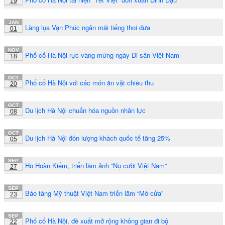
19
JAN
Làng lụa Vạn Phúc ngân mãi tiếng thoi đưa
01
NOV
Phố cổ Hà Nội rực vàng mừng ngày Di sản Việt Nam
18
OCT
Phố cổ Hà Nội với các món ăn vặt chiều thu
20
OCT
Du lịch Hà Nội chuẩn hóa nguồn nhân lực
08
OCT
Du lịch Hà Nội đón lượng khách quốc tế tăng 25%
05
SEP
Hồ Hoàn Kiếm, triển lãm ảnh “Nụ cười Việt Nam”
27
SEP
Bảo tàng Mỹ thuật Việt Nam triển lãm “Mở cửa”
23
SEP
Phố cổ Hà Nội, đề xuất mở rộng không gian đi bộ
22