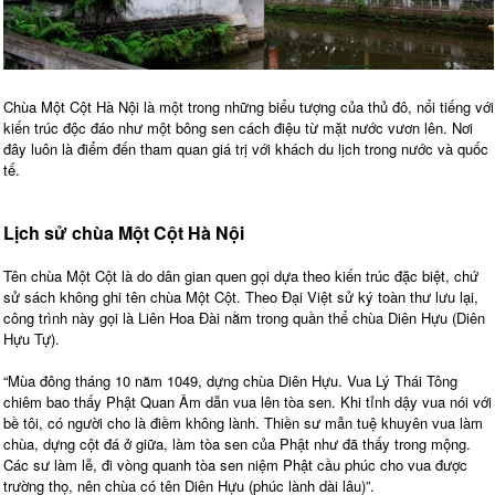
Chùa Một Cột Hà Nội là một trong những biểu tượng của thủ đô, nổi tiếng với
kiến trúc độc đáo như một bông sen cách điệu từ mặt nước vươn lên. Nơi
đây luôn là điểm đến tham quan giá trị với khách du lịch trong nước và quốc
tế.
Lịch sử chùa Một Cột Hà Nội
Tên chùa Một Cột là do dân gian quen gọi dựa theo kiến trúc đặc biệt, chứ
sử sách không ghi tên chùa Một Cột. Theo Đại Việt sử ký toàn thư lưu lại,
công trình này gọi là Liên Hoa Đài nằm trong quần thể chùa Diên Hựu (Diên
Hựu Tự).
“Mùa đông tháng 10 năm 1049, dựng chùa Diên Hựu. Vua Lý Thái Tông
chiêm bao thấy Phật Quan Âm dẫn vua lên tòa sen. Khi tỉnh dậy vua nói với
bề tôi, có người cho là điềm không lành. Thiền sư mẫn tuệ khuyên vua làm
chùa, dựng cột đá ở giữa, làm tòa sen của Phật như đã thấy trong mộng.
Các sư làm lễ, đi vòng quanh tòa sen niệm Phật cầu phúc cho vua được
trường thọ, nên chùa có tên Diên Hựu (phúc lành dài lâu)”.