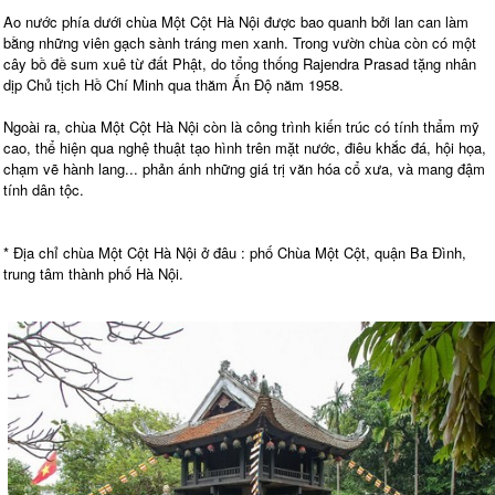
Ao nước phía dưới chùa Một Cột Hà Nội được bao quanh bởi lan can làm
bằng những viên gạch sành tráng men xanh. Trong vườn chùa còn có một
cây bồ đề sum xuê từ đất Phật, do tổng thống Rajendra Prasad tặng nhân
dịp Chủ tịch Hồ Chí Minh qua thăm Ấn Độ năm 1958.
Ngoài ra, chùa Một Cột Hà Nội còn là công trình kiến trúc có tính thẩm mỹ
cao, thể hiện qua nghệ thuật tạo hình trên mặt nước, điêu khắc đá, hội họa,
chạm vẽ hành lang... phản ánh những giá trị văn hóa cổ xưa, và mang đậm
tính dân tộc.
* Địa chỉ chùa Một Cột Hà Nội ở đâu : phố Chùa Một Cột, quận Ba Đình,
trung tâm thành phố Hà Nội.