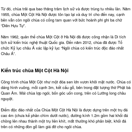
Từ đó, chùa trải qua bao thăng trầm lịch sử và được trùng tu nhiều lần. Năm
1955, chùa Một Cột Hà Nội được tôn tạo lại và duy trì cho đến nay, cạnh
bên vẫn còn ngôi chùa có cổng tam quan với bức hoành phi ghi ba chữ
“Diên Hựu Tự”.
Năm 1962, quần thể chùa Một Cột ở Hà Nội đã được công nhận là Di tích
lịch sử kiến trúc nghệ thuật Quốc gia. Đến năm 2012, chùa đã được Tổ
chức Kỷ lục châu Á xác lập kỷ lục “Ngôi chùa có kiến trúc độc đáo nhất
Châu Á”.
Kiến trúc chùa Một Cột Hà Nội
Công trình chùa Một Cột như một đóa sen lớn vươn khỏi mặt nước. Chùa có
dáng hình vuông, mỗi cạnh 3m, kết cấu gỗ, bên trong đặt tượng thờ Phật bà
Quan Âm. Mái chùa lợp ngói, bốn góc uốn cong, trên có Lưỡng long chầu
nguyệt.
Điểm độc đáo nhất của Chùa Một Cột Hà Nội là được dựng trên một trụ đá
cao 4m (chưa kể phần chìm dưới nước), đường kính 1.2m gồm hai khối đá
chồng lên nhau thành một trụ liền khít, mắt thường khó phân biệt, khối đá
trên có những đòn gỗ làm giá đỡ cho ngôi chùa.