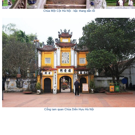
Chùa Một Cột Hà Nội - bậc thang dẫn lối
Cổng tam quan Chùa Diên Hựu Hà Nội