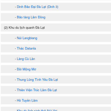
-
Dinh Bảo Đại Đà Lạt (Dinh 3)
-
Bảo tàng Lâm Đồng
(2) Khu du lịch quanh Đà Lạt
-
Núi Langbiang
-
Thác Datanla
-
Làng Cù Lần
-
Đồi Mộng Mơ
-
Thung Lũng Tình Yêu Đà Lạt
-
Thiền Viện Trúc Lâm Đà Lạt
-
Hồ Tuyền Lâm
-
Khu du lịch sinh thái Núi Voi